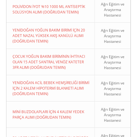
Ağrı Eğitim ve
POLİVİDON İYOT %10 1000 ML ANTİSEPTİK
Araştırma
SOLÜSYON ALIMI (DOĞRUDAN TEMIN)
Hastanesi
YENİDOĞAN YOĞUN BAKIM BİRİMİ İÇİN 20
Ağrı Eğitim ve
ADET NAZAL YÜKSEK AKIŞ KANÜLÜ ALIMI
Araştırma
(DOĞRUDAN TEMIN)
Hastanesi
ÇOCUK YOĞUN BAKIM BİRİMİNİN İHTİYACI
Ağrı Eğitim ve
OLAN 15 ADET SANTRAL VENÖZ KATETER
Araştırma
3FR ALIMI (DOĞRUDAN TEMIN)
Hastanesi
YENİDOĞAN ACİL BEBEK HEMŞİRELİĞİ BİRİMİ
Ağrı Eğitim ve
İÇİN 2 KALEM HİPOTERMİ BLANKETİ ALIMI
Araştırma
(DOĞRUDAN TEMIN)
Hastanesi
Ağrı Eğitim ve
MİNİ BUZDOLAPLARI İÇİN 4 KALEM YEDEK
Araştırma
PARÇA ALIMI (DOĞRUDAN TEMIN)
Hastanesi
Ağrı Eğitim ve