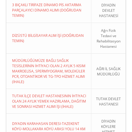
3 BIÇAKLI TİRİFAZE DİNAMO PİS AKTARMA
DİYADİN
PARÇALAYICI DİNAMO ALIMI (DOĞRUDAN
DEVLET
TEMIN)
HASTANESİ
Ağrı Fizik
DİZÜSTÜ BİLGİSAYAR ALIM İŞİ (DOĞRUDAN
Tedavi ve
TEMIN)
Rehabilitasyon
Hastanesi
MÜDÜRLÜĞÜMÜZE BAĞLI SAĞLIK
TESİSLERİNİN İHTİYACI OLAN 2 AYLIK 5 KISIM
AĞRI İL SAĞLIK
MAKROELİSA, SPERMİYOGRAM, MOLEKÜLER
MÜDÜRLÜĞÜ
PCR, OTOANTİKOR VE TG-TPO HİZMET ALIMI
(İHALE)
TUTAK İLÇE DEVLET HASTANESININ İHTIYACI
TUTAK DEVLET
OLAN 24 AYLIK YEMEK HAZIRLAMA, DAĞITIM
HASTANESİ
VE SONRASI HIZMET ALIMI İŞI (İHALE)
DİYADİN
DIYADIN KARAHASAN DERESI-TAZEKENT
KÖYLERE
KÖYÜ-MOLLAKARA KÖYÜ ARASI YOLU 14 KM
HİZMET