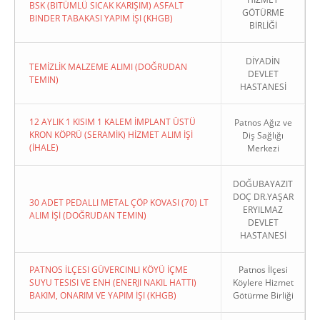
BSK (BITÜMLÜ SICAK KARIŞIM) ASFALT
GÖTÜRME
BINDER TABAKASI YAPIM İŞI (KHGB)
BİRLİĞİ
DİYADİN
TEMİZLİK MALZEME ALIMI (DOĞRUDAN
DEVLET
TEMIN)
HASTANESİ
12 AYLIK 1 KISIM 1 KALEM İMPLANT ÜSTÜ
Patnos Ağız ve
KRON KÖPRÜ (SERAMİK) HİZMET ALIM İŞİ
Diş Sağlığı
(İHALE)
Merkezi
DOĞUBAYAZIT
DOÇ DR.YAŞAR
30 ADET PEDALLI METAL ÇÖP KOVASI (70) LT
ERYILMAZ
ALIM İŞİ (DOĞRUDAN TEMIN)
DEVLET
HASTANESİ
PATNOS İLÇESI GÜVERCINLI KÖYÜ İÇME
Patnos İlçesi
SUYU TESISI VE ENH (ENERJI NAKIL HATTI)
Köylere Hizmet
BAKIM, ONARIM VE YAPIM İŞI (KHGB)
Götürme Birliği