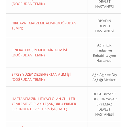
DEVLET
(DOĞRUDAN TEMIN)
HASTANESİ
DİYADİN
HIRDAVAT MALZEME ALIMI (DOĞRUDAN
DEVLET
TEMIN)
HASTANESİ
Ağrı Fizik
JENERATÖR İÇİN MOTORİN ALIM İŞİ
Tedavi ve
(DOĞRUDAN TEMIN)
Rehabilitasyon
Hastanesi
SPREY YÜZEY DEZENFEKTAN ALIM İŞİ
Ağrı Ağız ve Diş
(DOĞRUDAN TEMIN)
Sağlığı Merkezi
DOĞUBAYAZIT
HASTANEMİZİN İHTİYACI OLAN CHİLLER
DOÇ DR.YAŞAR
YENİLEME VE PLAKLI EŞANJÖRLÜ PRİMER-
ERYILMAZ
SEKONDER DEVRE TESİS İŞİ (İHALE)
DEVLET
HASTANESİ