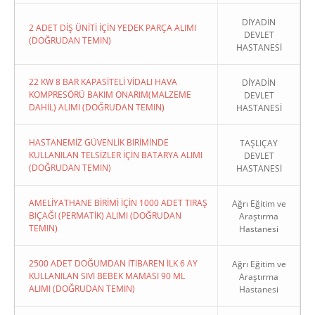
DİYADİN
2 ADET DİŞ ÜNİTİ İÇİN YEDEK PARÇA ALIMI
DEVLET
(DOĞRUDAN TEMIN)
HASTANESİ
22 KW 8 BAR KAPASİTELİ VİDALI HAVA
DİYADİN
KOMPRESÖRÜ BAKIM ONARIM(MALZEME
DEVLET
DAHİL) ALIMI (DOĞRUDAN TEMIN)
HASTANESİ
HASTANEMİZ GÜVENLİK BİRİMİNDE
TAŞLIÇAY
KULLANILAN TELSİZLER İÇİN BATARYA ALIMI
DEVLET
(DOĞRUDAN TEMIN)
HASTANESİ
AMELİYATHANE BİRİMİ İÇİN 1000 ADET TIRAŞ
Ağrı Eğitim ve
BIÇAĞI (PERMATİK) ALIMI (DOĞRUDAN
Araştırma
TEMIN)
Hastanesi
2500 ADET DOĞUMDAN İTİBAREN İLK 6 AY
Ağrı Eğitim ve
KULLANILAN SIVI BEBEK MAMASI 90 ML
Araştırma
ALIMI (DOĞRUDAN TEMIN)
Hastanesi