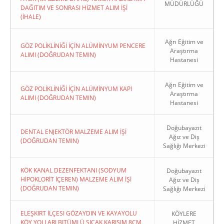
MÜDÜRLÜĞÜ
DAĞITIM VE SONRASI HİZMET ALIM İŞİ
(İHALE)
Ağrı Eğitim ve
GÖZ POLİKLİNİĞİ İÇİN ALÜMİNYUM PENCERE
Araştırma
ALIMI (DOĞRUDAN TEMIN)
Hastanesi
Ağrı Eğitim ve
GÖZ POLİKLİNİĞİ İÇİN ALÜMİNYUM KAPI
Araştırma
ALIMI (DOĞRUDAN TEMIN)
Hastanesi
Doğubayazıt
DENTAL ENJEKTÖR MALZEME ALIM İŞİ
Ağız ve Diş
(DOĞRUDAN TEMIN)
Sağlığı Merkezi
KÖK KANAL DEZENFEKTANI (SODYUM
Doğubayazıt
HİPOKLORİT İÇEREN) MALZEME ALIM İŞİ
Ağız ve Diş
(DOĞRUDAN TEMIN)
Sağlığı Merkezi
ELEŞKIRT İLÇESI GÖZAYDIN VE KAYAYOLU
KÖYLERE
KÖY YOLLARI BITÜMLÜ SICAK KARIŞIM 8CM
HİZMET