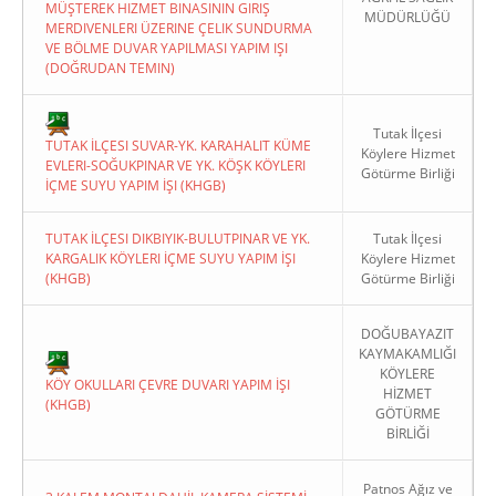
MÜŞTEREK HIZMET BINASININ GIRIŞ
MÜDÜRLÜĞÜ
MERDIVENLERI ÜZERINE ÇELIK SUNDURMA
VE BÖLME DUVAR YAPILMASI YAPIM IŞI
(DOĞRUDAN TEMIN)
Tutak İlçesi
TUTAK İLÇESI SUVAR-YK. KARAHALIT KÜME
Köylere Hizmet
EVLERI-SOĞUKPINAR VE YK. KÖŞK KÖYLERI
Götürme Birliği
İÇME SUYU YAPIM İŞI (KHGB)
TUTAK İLÇESI DIKBIYIK-BULUTPINAR VE YK.
Tutak İlçesi
KARGALIK KÖYLERI İÇME SUYU YAPIM İŞI
Köylere Hizmet
(KHGB)
Götürme Birliği
DOĞUBAYAZIT
KAYMAKAMLIĞI
KÖYLERE
KÖY OKULLARI ÇEVRE DUVARI YAPIM İŞI
HİZMET
(KHGB)
GÖTÜRME
BİRLİĞİ
Patnos Ağız ve