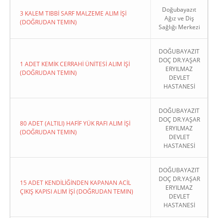
Doğubayazıt
3 KALEM TIBBİ SARF MALZEME ALIM İŞİ
Ağız ve Diş
(DOĞRUDAN TEMIN)
Sağlığı Merkezi
DOĞUBAYAZIT
DOÇ DR.YAŞAR
1 ADET KEMİK CERRAHİ ÜNİTESİ ALIM İŞİ
ERYILMAZ
(DOĞRUDAN TEMIN)
DEVLET
HASTANESİ
DOĞUBAYAZIT
DOÇ DR.YAŞAR
80 ADET (ALTILI) HAFİF YÜK RAFI ALIM İŞİ
ERYILMAZ
(DOĞRUDAN TEMIN)
DEVLET
HASTANESİ
DOĞUBAYAZIT
DOÇ DR.YAŞAR
15 ADET KENDİLİĞİNDEN KAPANAN ACİL
ERYILMAZ
ÇIKIŞ KAPISI ALIM İŞİ (DOĞRUDAN TEMIN)
DEVLET
HASTANESİ