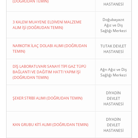
(DOĞRUDAN TEMIN)
HASTANESİ
Doğubayazıt
3 KALEM MUAYENE ELDİVENİ MALZEME
Ağız ve Diş
ALIM İŞİ (DOĞRUDAN TEMIN)
Sağlığı Merkezi
NARKOTIK İLAÇ DOLABI ALIMI (DOĞRUDAN
TUTAK DEVLET
TEMIN)
HASTANESİ
DİŞ LABORATUVARI SANAYİ TİPİ GAZ TÜPÜ
Ağrı Ağız ve Diş
BAĞLANTI VE DAĞITIM HATTI YAPIM İŞİ
Sağlığı Merkezi
(DOĞRUDAN TEMIN)
DİYADİN
ŞEKER STRİBİ ALIMI (DOĞRUDAN TEMIN)
DEVLET
HASTANESİ
DİYADİN
KAN GRUBU KİTİ ALIMI (DOĞRUDAN TEMIN)
DEVLET
HASTANESİ