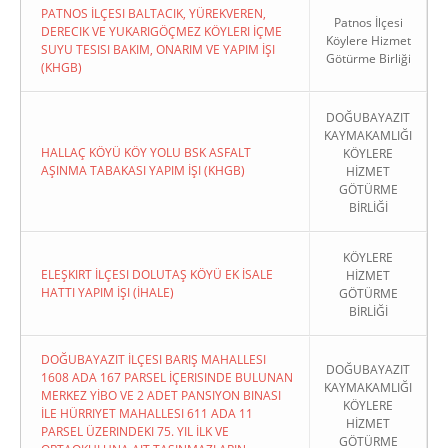
PATNOS İLÇESI BALTACIK, YÜREKVEREN,
Patnos İlçesi
DERECIK VE YUKARIGÖÇMEZ KÖYLERI İÇME
Köylere Hizmet
SUYU TESISI BAKIM, ONARIM VE YAPIM İŞI
Götürme Birliği
(KHGB)
DOĞUBAYAZIT
KAYMAKAMLIĞI
HALLAÇ KÖYÜ KÖY YOLU BSK ASFALT
KÖYLERE
AŞINMA TABAKASI YAPIM İŞI (KHGB)
HİZMET
GÖTÜRME
BİRLİĞİ
KÖYLERE
ELEŞKIRT İLÇESI DOLUTAŞ KÖYÜ EK İSALE
HİZMET
HATTI YAPIM İŞI (İHALE)
GÖTÜRME
BİRLİĞİ
DOĞUBAYAZIT İLÇESI BARIŞ MAHALLESI
DOĞUBAYAZIT
1608 ADA 167 PARSEL İÇERISINDE BULUNAN
KAYMAKAMLIĞI
MERKEZ YİBO VE 2 ADET PANSIYON BINASI
KÖYLERE
İLE HÜRRIYET MAHALLESI 611 ADA 11
HİZMET
PARSEL ÜZERINDEKI 75. YIL İLK VE
GÖTÜRME