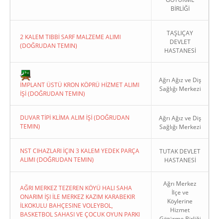
BİRLİĞİ
TAŞLIÇAY
2 KALEM TIBBİ SARF MALZEME ALIMI
DEVLET
(DOĞRUDAN TEMIN)
HASTANESİ
Copyright 2022. Ağrı Valiliği
Ağrı Ağız ve Diş
İMPLANT ÜSTÜ KRON KÖPRÜ HİZMET ALIMI
Sağlığı Merkezi
İŞİ (DOĞRUDAN TEMIN)
DUVAR TİPİ KLİMA ALIM İŞİ (DOĞRUDAN
Ağrı Ağız ve Diş
TEMIN)
Sağlığı Merkezi
NST CIHAZLARI İÇIN 3 KALEM YEDEK PARÇA
TUTAK DEVLET
ALIMI (DOĞRUDAN TEMIN)
HASTANESİ
Ağrı Merkez
AĞRI MERKEZ TEZEREN KÖYÜ HALI SAHA
İlçe ve
ONARIM İŞI İLE MERKEZ KAZIM KARABEKIR
Köylerine
İLKOKULU BAHÇESINE VOLEYBOL,
Hizmet
BASKETBOL SAHASI VE ÇOCUK OYUN PARKI
Götürme Birliği