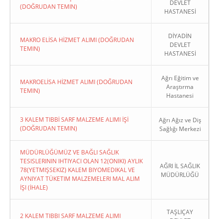
DEVLET
(DOĞRUDAN TEMIN)
HASTANESİ
DİYADİN
MAKRO ELİSA HİZMET ALIMI (DOĞRUDAN
DEVLET
TEMIN)
HASTANESİ
Ağrı Eğitim ve
MAKROELİSA HİZMET ALIMI (DOĞRUDAN
Araştırma
TEMIN)
Hastanesi
3 KALEM TIBBİ SARF MALZEME ALIMI İŞİ
Ağrı Ağız ve Diş
(DOĞRUDAN TEMIN)
Sağlığı Merkezi
MÜDÜRLÜĞÜMÜZ VE BAĞLI SAĞLIK
TESISLERININ IHTIYACI OLAN 12(ONIKI) AYLIK
AĞRI İL SAĞLIK
78(YETMIŞSEKIZ) KALEM BIYOMEDIKAL VE
MÜDÜRLÜĞÜ
AYNIYAT TÜKETIM MALZEMELERI MAL ALIM
İŞI (İHALE)
TAŞLIÇAY
2 KALEM TIBBI SARF MALZEME ALIMI