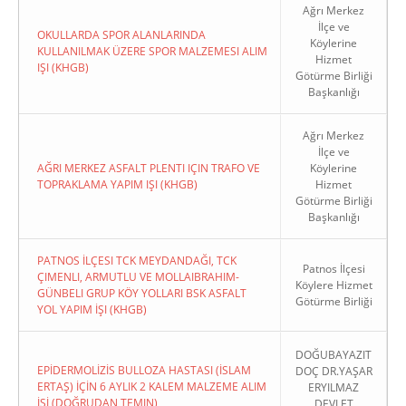
Ağrı Merkez
İlçe ve
OKULLARDA SPOR ALANLARINDA
Köylerine
KULLANILMAK ÜZERE SPOR MALZEMESI ALIM
Hizmet
IŞI (KHGB)
Götürme Birliği
Başkanlığı
Ağrı Merkez
İlçe ve
AĞRI MERKEZ ASFALT PLENTI IÇIN TRAFO VE
Köylerine
TOPRAKLAMA YAPIM IŞI (KHGB)
Hizmet
Götürme Birliği
Başkanlığı
PATNOS İLÇESI TCK MEYDANDAĞI, TCK
Patnos İlçesi
ÇIMENLI, ARMUTLU VE MOLLAIBRAHIM-
Köylere Hizmet
GÜNBELI GRUP KÖY YOLLARI BSK ASFALT
Götürme Birliği
YOL YAPIM İŞI (KHGB)
DOĞUBAYAZIT
EPİDERMOLİZİS BULLOZA HASTASI (İSLAM
DOÇ DR.YAŞAR
ERTAŞ) İÇİN 6 AYLIK 2 KALEM MALZEME ALIM
ERYILMAZ
İŞİ (DOĞRUDAN TEMIN)
DEVLET