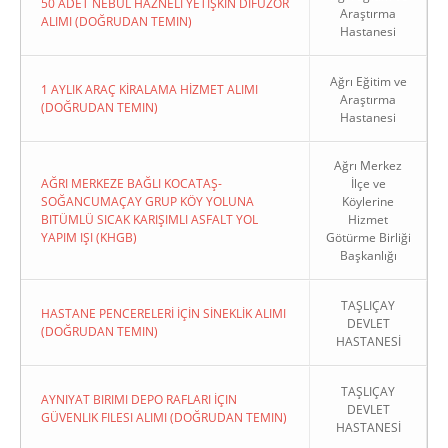
50 ADET NEBÜL HAZNELİ YETİŞKİN DİFÜZÖR
Araştırma
ALIMI (DOĞRUDAN TEMIN)
Hastanesi
Ağrı Eğitim ve
1 AYLIK ARAÇ KİRALAMA HİZMET ALIMI
Araştırma
(DOĞRUDAN TEMIN)
Hastanesi
Ağrı Merkez
AĞRI MERKEZE BAĞLI KOCATAŞ-
İlçe ve
SOĞANCUMAÇAY GRUP KÖY YOLUNA
Köylerine
BITÜMLÜ SICAK KARIŞIMLI ASFALT YOL
Hizmet
YAPIM IŞI (KHGB)
Götürme Birliği
Başkanlığı
TAŞLIÇAY
HASTANE PENCERELERİ İÇİN SİNEKLİK ALIMI
DEVLET
(DOĞRUDAN TEMIN)
HASTANESİ
TAŞLIÇAY
AYNIYAT BIRIMI DEPO RAFLARI İÇIN
DEVLET
GÜVENLIK FILESI ALIMI (DOĞRUDAN TEMIN)
HASTANESİ