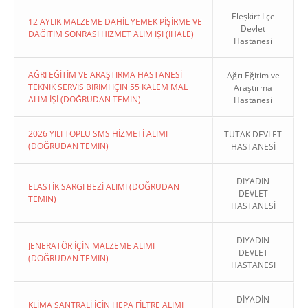
Eleşkirt İlçe
12 AYLIK MALZEME DAHİL YEMEK PİŞİRME VE
Devlet
DAĞITIM SONRASI HİZMET ALIM İŞİ (İHALE)
Hastanesi
AĞRI EĞİTİM VE ARAŞTIRMA HASTANESİ
Ağrı Eğitim ve
TEKNİK SERVİS BİRİMİ İÇİN 55 KALEM MAL
Araştırma
ALIM İŞİ (DOĞRUDAN TEMIN)
Hastanesi
2026 YILI TOPLU SMS HİZMETİ ALIMI
TUTAK DEVLET
(DOĞRUDAN TEMIN)
HASTANESİ
DİYADİN
ELASTİK SARGI BEZİ ALIMI (DOĞRUDAN
DEVLET
TEMIN)
HASTANESİ
DİYADİN
JENERATÖR İÇİN MALZEME ALIMI
DEVLET
(DOĞRUDAN TEMIN)
HASTANESİ
DİYADİN
KLİMA SANTRALİ İÇİN HEPA FİLTRE ALIMI