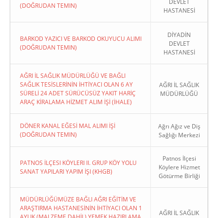
DEVLET
(DOĞRUDAN TEMIN)
HASTANESİ
DİYADİN
BARKOD YAZICI VE BARKOD OKUYUCU ALIMI
DEVLET
(DOĞRUDAN TEMIN)
HASTANESİ
AĞRI İL SAĞLIK MÜDÜRLÜĞÜ VE BAĞLI
SAĞLIK TESİSLERİNİN İHTİYACI OLAN 6 AY
AĞRI İL SAĞLIK
SÜRELİ 24 ADET SÜRÜCÜSÜZ YAKIT HARİÇ
MÜDÜRLÜĞÜ
ARAÇ KİRALAMA HİZMET ALIM İŞİ (İHALE)
DÖNER KANAL EĞESİ MAL ALIMI İŞİ
Ağrı Ağız ve Diş
(DOĞRUDAN TEMIN)
Sağlığı Merkezi
Patnos İlçesi
PATNOS İLÇESI KÖYLERI II. GRUP KÖY YOLU
Köylere Hizmet
SANAT YAPILARI YAPIM İŞI (KHGB)
Götürme Birliği
MÜDÜRLÜĞÜMÜZE BAĞLI AĞRI EĞİTİM VE
ARAŞTIRMA HASTANESİNİN İHTİYACI OLAN 1
AĞRI İL SAĞLIK
AYLIK (MALZEME DAHİL) YEMEK HAZIRLAMA