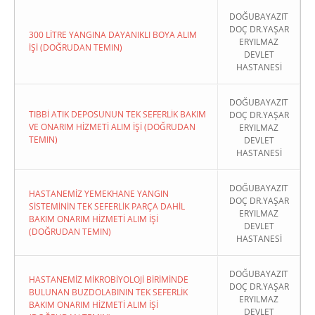
DOĞUBAYAZIT
DOÇ DR.YAŞAR
300 LİTRE YANGINA DAYANIKLI BOYA ALIM
ERYILMAZ
İŞİ (DOĞRUDAN TEMIN)
DEVLET
HASTANESİ
DOĞUBAYAZIT
TIBBİ ATIK DEPOSUNUN TEK SEFERLİK BAKIM
DOÇ DR.YAŞAR
VE ONARIM HİZMETİ ALIM İŞİ (DOĞRUDAN
ERYILMAZ
TEMIN)
DEVLET
HASTANESİ
DOĞUBAYAZIT
HASTANEMİZ YEMEKHANE YANGIN
DOÇ DR.YAŞAR
SİSTEMİNİN TEK SEFERLİK PARÇA DAHİL
ERYILMAZ
BAKIM ONARIM HİZMETİ ALIM İŞİ
DEVLET
(DOĞRUDAN TEMIN)
HASTANESİ
DOĞUBAYAZIT
HASTANEMİZ MİKROBİYOLOJİ BİRİMİNDE
DOÇ DR.YAŞAR
BULUNAN BUZDOLABININ TEK SEFERLİK
ERYILMAZ
BAKIM ONARIM HİZMETİ ALIM İŞİ
DEVLET