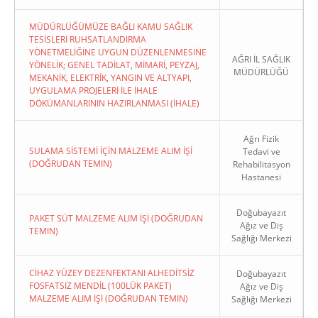
MÜDÜRLÜĞÜMÜZE BAĞLI KAMU SAĞLIK
TESİSLERİ RUHSATLANDIRMA
YÖNETMELİĞİNE UYGUN DÜZENLENMESİNE
AĞRI İL SAĞLIK
YÖNELİK; GENEL TADİLAT, MİMARİ, PEYZAJ,
MÜDÜRLÜĞÜ
MEKANİK, ELEKTRİK, YANGIN VE ALTYAPI,
UYGULAMA PROJELERİ İLE İHALE
DÖKÜMANLARININ HAZIRLANMASI (İHALE)
Ağrı Fizik
SULAMA SİSTEMİ İÇİN MALZEME ALIM İŞİ
Tedavi ve
(DOĞRUDAN TEMIN)
Rehabilitasyon
Hastanesi
Doğubayazıt
PAKET SÜT MALZEME ALIM İŞİ (DOĞRUDAN
Ağız ve Diş
TEMIN)
Sağlığı Merkezi
CİHAZ YÜZEY DEZENFEKTANI ALHEDİTSİZ
Doğubayazıt
FOSFATSIZ MENDİL (100LÜK PAKET)
Ağız ve Diş
MALZEME ALIM İŞİ (DOĞRUDAN TEMIN)
Sağlığı Merkezi