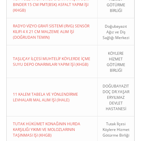
BINDER 15 CM PMT(BSK) ASFALT YAPIM İŞI
GÖTÜRME
(KHGB)
BİRLİĞİ
RADYO VİZYO GRAFİ SİSTEMİ (RVG) SENSÖR
Doğubayazıt
KILIFI 4 X 21 CM MALZEME ALIM İŞİ
Ağız ve Diş
(DOĞRUDAN TEMIN)
Sağlığı Merkezi
KÖYLERE
TAŞLIÇAY İLÇESİ MUHTELİF KÖYLERDE İÇME
HİZMET
SUYU DEPO ONARIMLARI YAPIM İŞİ (KHGB)
GÖTÜRME
BİRLİĞİ
DOĞUBAYAZIT
DOÇ DR.YAŞAR
11 KALEM TABELA VE YÖNLENDİRME
ERYILMAZ
LEVHALARI MAL ALIM İŞİ (İHALE)
DEVLET
HASTANESİ
TUTAK HÜKÜMET KONAĞININ HURDA
Tutak İlçesi
KARŞILIĞI YIKIMI VE MOLOZLARININ
Köylere Hizmet
TAŞINMASI İŞI (KHGB)
Götürme Birliği