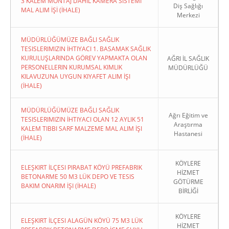
3 KALEM MONTAJ DAHİL KAMERA SİSTEMİ
Diş Sağlığı
MAL ALIM İŞİ (İHALE)
Merkezi
MÜDÜRLÜĞÜMÜZE BAĞLI SAĞLIK
TESISLERIMIZIN İHTIYACI 1. BASAMAK SAĞLIK
KURULUŞLARINDA GÖREV YAPMAKTA OLAN
AĞRI İL SAĞLIK
PERSONELLERIN KURUMSAL KIMLIK
MÜDÜRLÜĞÜ
KILAVUZUNA UYGUN KIYAFET ALIM İŞI
(İHALE)
MÜDÜRLÜĞÜMÜZE BAĞLI SAĞLIK
Ağrı Eğitim ve
TESISLERIMIZIN İHTIYACI OLAN 12 AYLIK 51
Araştırma
KALEM TIBBI SARF MALZEME MAL ALIM İŞI
Hastanesi
(İHALE)
KÖYLERE
ELEŞKIRT İLÇESI PIRABAT KÖYÜ PREFABRIK
HİZMET
BETONARME 50 M3 LÜK DEPO VE TESIS
GÖTÜRME
BAKIM ONARIM İŞI (İHALE)
BİRLİĞİ
KÖYLERE
ELEŞKIRT İLÇESI ALAGÜN KÖYÜ 75 M3 LÜK
HİZMET