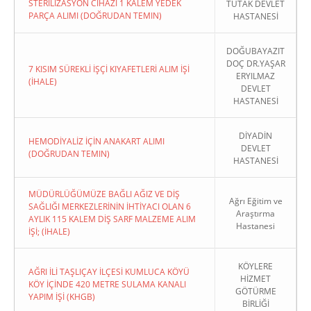
STERİLİZASYON CİHAZI 1 KALEM YEDEK
TUTAK DEVLET
PARÇA ALIMI (DOĞRUDAN TEMIN)
HASTANESİ
DOĞUBAYAZIT
DOÇ DR.YAŞAR
7 KISIM SÜREKLİ İŞÇİ KIYAFETLERİ ALIM İŞİ
ERYILMAZ
(İHALE)
DEVLET
HASTANESİ
DİYADİN
HEMODİYALİZ İÇİN ANAKART ALIMI
DEVLET
(DOĞRUDAN TEMIN)
HASTANESİ
MÜDÜRLÜĞÜMÜZE BAĞLI AĞIZ VE DİŞ
Ağrı Eğitim ve
SAĞLIĞI MERKEZLERİNİN İHTİYACI OLAN 6
Araştırma
AYLIK 115 KALEM DİŞ SARF MALZEME ALIM
Hastanesi
İŞİ; (İHALE)
KÖYLERE
AĞRI İLİ TAŞLIÇAY İLÇESİ KUMLUCA KÖYÜ
HİZMET
KÖY İÇİNDE 420 METRE SULAMA KANALI
GÖTÜRME
YAPIM İŞİ (KHGB)
BİRLİĞİ