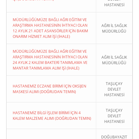
HASTANESİ
MÜDÜRLÜĞÜMÜZE BAĞLI AĞRI EĞİTİM VE
ARAŞTIRMA HASTANESİNİN İHTİYACI OLAN
AĞRI İL SAĞLIK
12 AYLIK 21 ADET ASANSÖRLER İÇİN BAKIM
MÜDÜRLÜĞÜ
ONARIM HİZMET ALIM İŞİ (İHALE)
MÜDÜRLÜĞÜMÜZE BAĞLI AĞRI EĞİTİM VE
ARAŞTIRMA HASTANESİNİN İHTİYACI OLAN
AĞRI İL SAĞLIK
24 AYLIK 2 KALEM BAKTERİ TANIMLAMA VE
MÜDÜRLÜĞÜ
MANTAR TANIMLAMA ALIM İŞİ (İHALE)
TAŞLIÇAY
HASTANEMİZ ECZANE BİRİMİ İÇİN OKSİJEN
DEVLET
MASKESİ ALIMI (DOĞRUDAN TEMIN)
HASTANESİ
TAŞLIÇAY
HASTANEMİZ BİLGİ İŞLEM BİRİMİ İÇİN 4
DEVLET
KALEM MALZEME ALIMI (DOĞRUDAN TEMIN)
HASTANESİ
DOĞUBAYAZIT