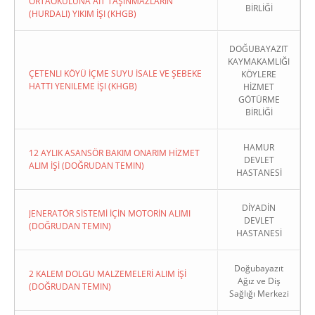
ORTAOKULUNA AIT TAŞINMAZLARIN
BİRLİĞİ
(HURDALI) YIKIM İŞI (KHGB)
DOĞUBAYAZIT
KAYMAKAMLIĞI
ÇETENLI KÖYÜ İÇME SUYU İSALE VE ŞEBEKE
KÖYLERE
HATTI YENILEME İŞI (KHGB)
HİZMET
GÖTÜRME
BİRLİĞİ
HAMUR
12 AYLIK ASANSÖR BAKIM ONARIM HİZMET
DEVLET
ALIM İŞİ (DOĞRUDAN TEMIN)
HASTANESİ
DİYADİN
JENERATÖR SİSTEMİ İÇİN MOTORİN ALIMI
DEVLET
(DOĞRUDAN TEMIN)
HASTANESİ
Doğubayazıt
2 KALEM DOLGU MALZEMELERİ ALIM İŞİ
Ağız ve Diş
(DOĞRUDAN TEMIN)
Sağlığı Merkezi