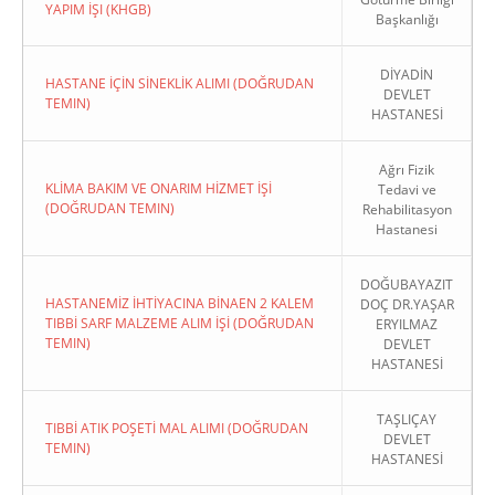
YAPIM İŞI (KHGB)
Başkanlığı
DİYADİN
HASTANE İÇİN SİNEKLİK ALIMI (DOĞRUDAN
DEVLET
TEMIN)
HASTANESİ
Ağrı Fizik
KLİMA BAKIM VE ONARIM HİZMET İŞİ
Tedavi ve
(DOĞRUDAN TEMIN)
Rehabilitasyon
Hastanesi
DOĞUBAYAZIT
HASTANEMİZ İHTİYACINA BİNAEN 2 KALEM
DOÇ DR.YAŞAR
TIBBİ SARF MALZEME ALIM İŞİ (DOĞRUDAN
ERYILMAZ
TEMIN)
DEVLET
HASTANESİ
TAŞLIÇAY
TIBBİ ATIK POŞETİ MAL ALIMI (DOĞRUDAN
DEVLET
TEMIN)
HASTANESİ