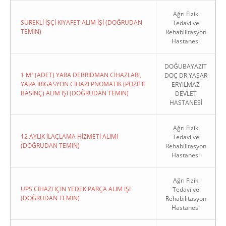
Ağrı Fizik
SÜREKLİ İŞÇİ KIYAFET ALIM İŞİ (DOĞRUDAN
Tedavi ve
TEMIN)
Rehabilitasyon
Hastanesi
DOĞUBAYAZIT
1 M³ (ADET) YARA DEBRİDMAN CİHAZLARI,
DOÇ DR.YAŞAR
YARA İRİGASYON CİHAZI PNOMATİK (POZİTİF
ERYILMAZ
BASINÇ) ALIM İŞİ (DOĞRUDAN TEMIN)
DEVLET
HASTANESİ
Ağrı Fizik
12 AYLIK İLAÇLAMA HİZMETİ ALIMI
Tedavi ve
(DOĞRUDAN TEMIN)
Rehabilitasyon
Hastanesi
Ağrı Fizik
UPS CİHAZI İÇİN YEDEK PARÇA ALIM İŞİ
Tedavi ve
(DOĞRUDAN TEMIN)
Rehabilitasyon
Hastanesi