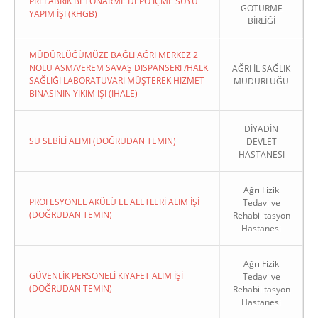
PREFABRIK BETONARME DEPO İÇME SUYU
GÖTÜRME
YAPIM İŞI (KHGB)
BİRLİĞİ
MÜDÜRLÜĞÜMÜZE BAĞLI AĞRI MERKEZ 2
NOLU ASM/VEREM SAVAŞ DISPANSERI /HALK
AĞRI İL SAĞLIK
SAĞLIĞI LABORATUVARI MÜŞTEREK HIZMET
MÜDÜRLÜĞÜ
BINASININ YIKIM İŞI (İHALE)
DİYADİN
SU SEBİLİ ALIMI (DOĞRUDAN TEMIN)
DEVLET
HASTANESİ
Ağrı Fizik
PROFESYONEL AKÜLÜ EL ALETLERİ ALIM İŞİ
Tedavi ve
(DOĞRUDAN TEMIN)
Rehabilitasyon
Hastanesi
Ağrı Fizik
GÜVENLİK PERSONELİ KIYAFET ALIM İŞİ
Tedavi ve
(DOĞRUDAN TEMIN)
Rehabilitasyon
Hastanesi