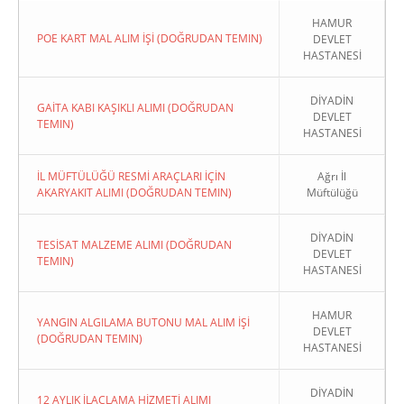
HAMUR
POE KART MAL ALIM İŞİ (DOĞRUDAN TEMIN)
DEVLET
HASTANESİ
DİYADİN
GAİTA KABI KAŞIKLI ALIMI (DOĞRUDAN
DEVLET
TEMIN)
HASTANESİ
İL MÜFTÜLÜĞÜ RESMİ ARAÇLARI İÇİN
Ağrı İl
AKARYAKIT ALIMI (DOĞRUDAN TEMIN)
Müftülüğü
DİYADİN
TESİSAT MALZEME ALIMI (DOĞRUDAN
DEVLET
TEMIN)
HASTANESİ
HAMUR
YANGIN ALGILAMA BUTONU MAL ALIM İŞİ
DEVLET
(DOĞRUDAN TEMIN)
HASTANESİ
DİYADİN
12 AYLIK İLAÇLAMA HİZMETİ ALIMI