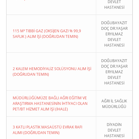
DEVLET
HASTANESİ
DOĞUBAYAZIT
DOÇ DR.YAŞAR
115 M³ TIBBİ GAZ (OKSİJEN GAZI % 99,9
ERYILMAZ
SAFLIK ) ALIM İŞİ (DOĞRUDAN TEMIN)
DEVLET
HASTANESİ
DOĞUBAYAZIT
DOÇ DR.YAŞAR
2 KALEM HEMODİYALİZ SOLÜSYONU ALIM İŞİ
ERYILMAZ
(DOĞRUDAN TEMIN)
DEVLET
HASTANESİ
MÜDÜRLÜĞÜMÜZE BAĞLI AĞRI EĞİTİM VE
AĞRI İL SAĞLIK
ARAŞTIRMA HASTANESİNİN İHTİYACI OLAN
MÜDÜRLÜĞÜ
PET/BT HİZMET ALIM İŞİ (İHALE)
DİYADİN
3 KATLI PLASTİK MASAÜSTÜ EVRAK RAFI
DEVLET
ALIMI (DOĞRUDAN TEMIN)
HASTANESİ