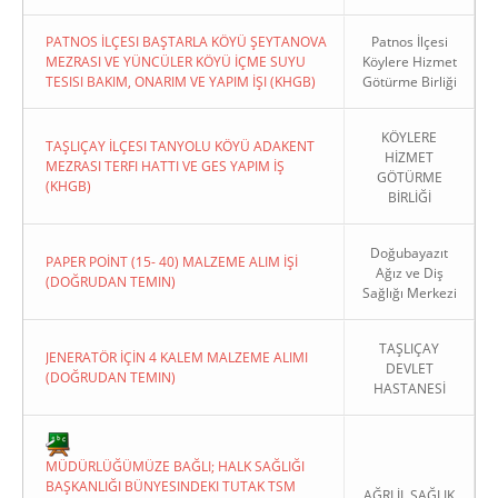
PATNOS İLÇESI BAŞTARLA KÖYÜ ŞEYTANOVA
Patnos İlçesi
MEZRASI VE YÜNCÜLER KÖYÜ İÇME SUYU
Köylere Hizmet
TESISI BAKIM, ONARIM VE YAPIM İŞI (KHGB)
Götürme Birliği
KÖYLERE
TAŞLIÇAY İLÇESI TANYOLU KÖYÜ ADAKENT
HİZMET
MEZRASI TERFI HATTI VE GES YAPIM İŞ
GÖTÜRME
(KHGB)
BİRLİĞİ
Doğubayazıt
PAPER POİNT (15- 40) MALZEME ALIM İŞİ
Ağız ve Diş
(DOĞRUDAN TEMIN)
Sağlığı Merkezi
TAŞLIÇAY
JENERATÖR İÇİN 4 KALEM MALZEME ALIMI
DEVLET
(DOĞRUDAN TEMIN)
HASTANESİ
MÜDÜRLÜĞÜMÜZE BAĞLI; HALK SAĞLIĞI
BAŞKANLIĞI BÜNYESINDEKI TUTAK TSM
AĞRI İL SAĞLIK