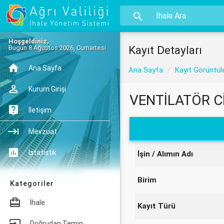
Hoşgeldiniz,
Kayıt Detayları
Bugün 8 Ağustos 2026, Cumartesi
Ana Sayfa
Ana Sayfa
Kayıt Görüntül
Kurum Girişi
VENTİLATÖR C
İletişim
Mevzuat
İstatistik
İşin / Alımın Adı
Birim
Kategoriler
İhale
Kayıt Türü
Doğrudan Temin