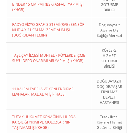
BINDER 15 CM PMT(BSK) ASFALT YAPIM İŞI
GÖTÜRME
(KHGB)
BİRLİĞİ
RADYO VİZYO GRAFİ SİSTEMİ (RVG) SENSÖR
Doğubayazıt
KILIFI 4 X 21 CM MALZEME ALIM İŞİ
Ağız ve Diş
(DOĞRUDAN TEMIN)
Sağlığı Merkezi
KÖYLERE
TAŞLIÇAY İLÇESİ MUHTELİF KÖYLERDE İÇME
HİZMET
SUYU DEPO ONARIMLARI YAPIM İŞİ (KHGB)
GÖTÜRME
BİRLİĞİ
DOĞUBAYAZIT
DOÇ DR.YAŞAR
11 KALEM TABELA VE YÖNLENDİRME
ERYILMAZ
LEVHALARI MAL ALIM İŞİ (İHALE)
DEVLET
HASTANESİ
TUTAK HÜKÜMET KONAĞININ HURDA
Tutak İlçesi
KARŞILIĞI YIKIMI VE MOLOZLARININ
Köylere Hizmet
TAŞINMASI İŞI (KHGB)
Götürme Birliği