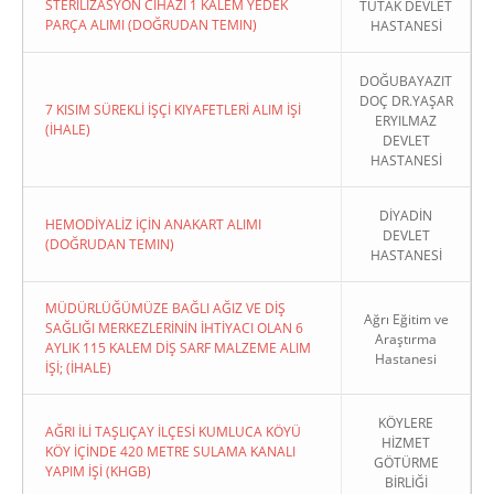
STERİLİZASYON CİHAZI 1 KALEM YEDEK
TUTAK DEVLET
PARÇA ALIMI (DOĞRUDAN TEMIN)
HASTANESİ
DOĞUBAYAZIT
DOÇ DR.YAŞAR
7 KISIM SÜREKLİ İŞÇİ KIYAFETLERİ ALIM İŞİ
ERYILMAZ
(İHALE)
DEVLET
HASTANESİ
DİYADİN
HEMODİYALİZ İÇİN ANAKART ALIMI
DEVLET
(DOĞRUDAN TEMIN)
HASTANESİ
MÜDÜRLÜĞÜMÜZE BAĞLI AĞIZ VE DİŞ
Ağrı Eğitim ve
SAĞLIĞI MERKEZLERİNİN İHTİYACI OLAN 6
Araştırma
AYLIK 115 KALEM DİŞ SARF MALZEME ALIM
Hastanesi
İŞİ; (İHALE)
KÖYLERE
AĞRI İLİ TAŞLIÇAY İLÇESİ KUMLUCA KÖYÜ
HİZMET
KÖY İÇİNDE 420 METRE SULAMA KANALI
GÖTÜRME
YAPIM İŞİ (KHGB)
BİRLİĞİ