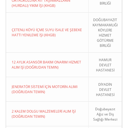
ORTAOKULUNA AIT TAŞINMAZLARIN
BİRLİĞİ
(HURDALI) YIKIM İŞI (KHGB)
DOĞUBAYAZIT
KAYMAKAMLIĞI
ÇETENLI KÖYÜ İÇME SUYU İSALE VE ŞEBEKE
KÖYLERE
HATTI YENILEME İŞI (KHGB)
HİZMET
GÖTÜRME
BİRLİĞİ
HAMUR
12 AYLIK ASANSÖR BAKIM ONARIM HİZMET
DEVLET
ALIM İŞİ (DOĞRUDAN TEMIN)
HASTANESİ
DİYADİN
JENERATÖR SİSTEMİ İÇİN MOTORİN ALIMI
DEVLET
(DOĞRUDAN TEMIN)
HASTANESİ
Doğubayazıt
2 KALEM DOLGU MALZEMELERİ ALIM İŞİ
Ağız ve Diş
(DOĞRUDAN TEMIN)
Sağlığı Merkezi