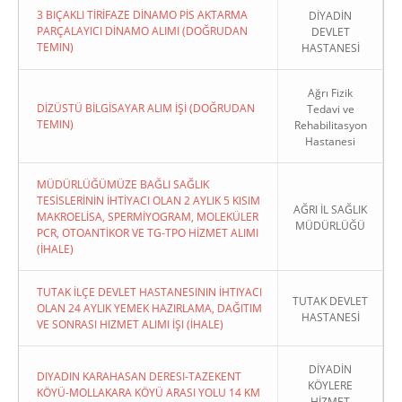
3 BIÇAKLI TİRİFAZE DİNAMO PİS AKTARMA
DİYADİN
PARÇALAYICI DİNAMO ALIMI (DOĞRUDAN
DEVLET
TEMIN)
HASTANESİ
Ağrı Fizik
DİZÜSTÜ BİLGİSAYAR ALIM İŞİ (DOĞRUDAN
Tedavi ve
TEMIN)
Rehabilitasyon
Hastanesi
MÜDÜRLÜĞÜMÜZE BAĞLI SAĞLIK
TESİSLERİNİN İHTİYACI OLAN 2 AYLIK 5 KISIM
AĞRI İL SAĞLIK
MAKROELİSA, SPERMİYOGRAM, MOLEKÜLER
MÜDÜRLÜĞÜ
PCR, OTOANTİKOR VE TG-TPO HİZMET ALIMI
(İHALE)
TUTAK İLÇE DEVLET HASTANESININ İHTIYACI
TUTAK DEVLET
OLAN 24 AYLIK YEMEK HAZIRLAMA, DAĞITIM
HASTANESİ
VE SONRASI HIZMET ALIMI İŞI (İHALE)
DİYADİN
DIYADIN KARAHASAN DERESI-TAZEKENT
KÖYLERE
KÖYÜ-MOLLAKARA KÖYÜ ARASI YOLU 14 KM
HİZMET