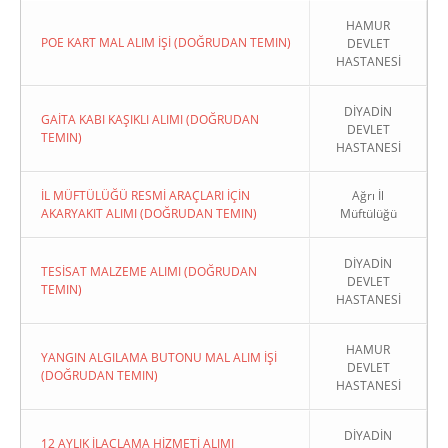
HAMUR
POE KART MAL ALIM İŞİ (DOĞRUDAN TEMIN)
DEVLET
HASTANESİ
DİYADİN
GAİTA KABI KAŞIKLI ALIMI (DOĞRUDAN
DEVLET
TEMIN)
HASTANESİ
İL MÜFTÜLÜĞÜ RESMİ ARAÇLARI İÇİN
Ağrı İl
AKARYAKIT ALIMI (DOĞRUDAN TEMIN)
Müftülüğü
DİYADİN
TESİSAT MALZEME ALIMI (DOĞRUDAN
DEVLET
TEMIN)
HASTANESİ
HAMUR
YANGIN ALGILAMA BUTONU MAL ALIM İŞİ
DEVLET
(DOĞRUDAN TEMIN)
HASTANESİ
DİYADİN
12 AYLIK İLAÇLAMA HİZMETİ ALIMI