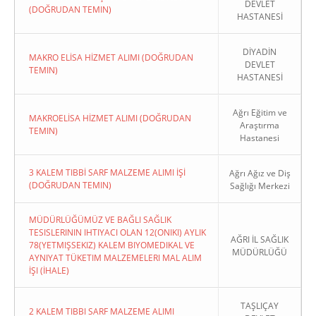
DEVLET
(DOĞRUDAN TEMIN)
HASTANESİ
DİYADİN
MAKRO ELİSA HİZMET ALIMI (DOĞRUDAN
DEVLET
TEMIN)
HASTANESİ
Ağrı Eğitim ve
MAKROELİSA HİZMET ALIMI (DOĞRUDAN
Araştırma
TEMIN)
Hastanesi
3 KALEM TIBBİ SARF MALZEME ALIMI İŞİ
Ağrı Ağız ve Diş
(DOĞRUDAN TEMIN)
Sağlığı Merkezi
MÜDÜRLÜĞÜMÜZ VE BAĞLI SAĞLIK
TESISLERININ IHTIYACI OLAN 12(ONIKI) AYLIK
AĞRI İL SAĞLIK
78(YETMIŞSEKIZ) KALEM BIYOMEDIKAL VE
MÜDÜRLÜĞÜ
AYNIYAT TÜKETIM MALZEMELERI MAL ALIM
İŞI (İHALE)
TAŞLIÇAY
2 KALEM TIBBI SARF MALZEME ALIMI