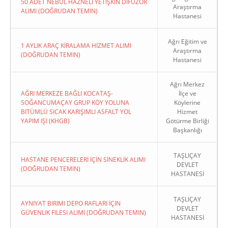
50 ADET NEBÜL HAZNELİ YETİŞKİN DİFÜZÖR
Araştırma
ALIMI (DOĞRUDAN TEMIN)
Hastanesi
Ağrı Eğitim ve
1 AYLIK ARAÇ KİRALAMA HİZMET ALIMI
Araştırma
(DOĞRUDAN TEMIN)
Hastanesi
Ağrı Merkez
AĞRI MERKEZE BAĞLI KOCATAŞ-
İlçe ve
SOĞANCUMAÇAY GRUP KÖY YOLUNA
Köylerine
BITÜMLÜ SICAK KARIŞIMLI ASFALT YOL
Hizmet
YAPIM IŞI (KHGB)
Götürme Birliği
Başkanlığı
TAŞLIÇAY
HASTANE PENCERELERİ İÇİN SİNEKLİK ALIMI
DEVLET
(DOĞRUDAN TEMIN)
HASTANESİ
TAŞLIÇAY
AYNIYAT BIRIMI DEPO RAFLARI İÇIN
DEVLET
GÜVENLIK FILESI ALIMI (DOĞRUDAN TEMIN)
HASTANESİ