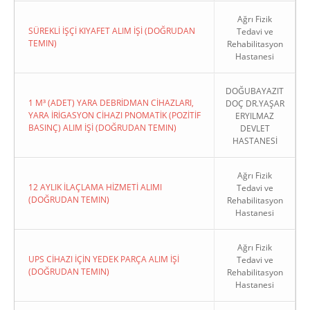
Ağrı Fizik
SÜREKLİ İŞÇİ KIYAFET ALIM İŞİ (DOĞRUDAN
Tedavi ve
TEMIN)
Rehabilitasyon
Hastanesi
DOĞUBAYAZIT
1 M³ (ADET) YARA DEBRİDMAN CİHAZLARI,
DOÇ DR.YAŞAR
YARA İRİGASYON CİHAZI PNOMATİK (POZİTİF
ERYILMAZ
BASINÇ) ALIM İŞİ (DOĞRUDAN TEMIN)
DEVLET
HASTANESİ
Ağrı Fizik
12 AYLIK İLAÇLAMA HİZMETİ ALIMI
Tedavi ve
(DOĞRUDAN TEMIN)
Rehabilitasyon
Hastanesi
Ağrı Fizik
UPS CİHAZI İÇİN YEDEK PARÇA ALIM İŞİ
Tedavi ve
(DOĞRUDAN TEMIN)
Rehabilitasyon
Hastanesi