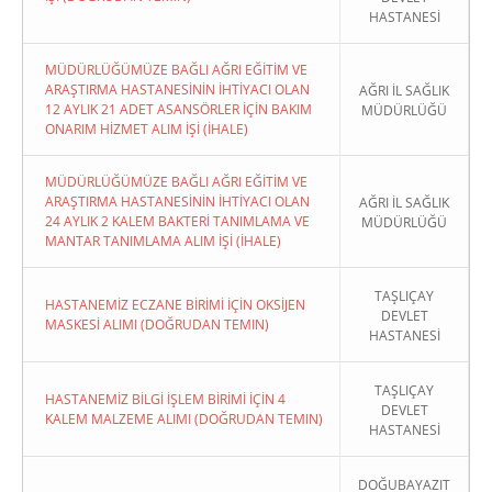
HASTANESİ
MÜDÜRLÜĞÜMÜZE BAĞLI AĞRI EĞİTİM VE
ARAŞTIRMA HASTANESİNİN İHTİYACI OLAN
AĞRI İL SAĞLIK
12 AYLIK 21 ADET ASANSÖRLER İÇİN BAKIM
MÜDÜRLÜĞÜ
ONARIM HİZMET ALIM İŞİ (İHALE)
MÜDÜRLÜĞÜMÜZE BAĞLI AĞRI EĞİTİM VE
ARAŞTIRMA HASTANESİNİN İHTİYACI OLAN
AĞRI İL SAĞLIK
24 AYLIK 2 KALEM BAKTERİ TANIMLAMA VE
MÜDÜRLÜĞÜ
MANTAR TANIMLAMA ALIM İŞİ (İHALE)
TAŞLIÇAY
HASTANEMİZ ECZANE BİRİMİ İÇİN OKSİJEN
DEVLET
MASKESİ ALIMI (DOĞRUDAN TEMIN)
HASTANESİ
TAŞLIÇAY
HASTANEMİZ BİLGİ İŞLEM BİRİMİ İÇİN 4
DEVLET
KALEM MALZEME ALIMI (DOĞRUDAN TEMIN)
HASTANESİ
DOĞUBAYAZIT