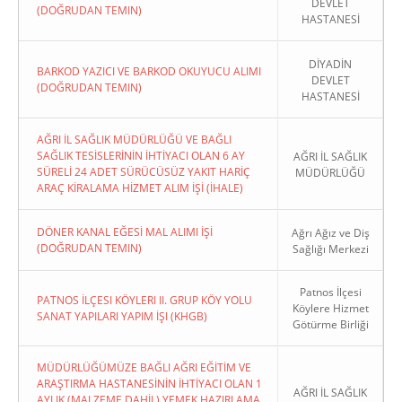
DEVLET
(DOĞRUDAN TEMIN)
HASTANESİ
DİYADİN
BARKOD YAZICI VE BARKOD OKUYUCU ALIMI
DEVLET
(DOĞRUDAN TEMIN)
HASTANESİ
AĞRI İL SAĞLIK MÜDÜRLÜĞÜ VE BAĞLI
SAĞLIK TESİSLERİNİN İHTİYACI OLAN 6 AY
AĞRI İL SAĞLIK
SÜRELİ 24 ADET SÜRÜCÜSÜZ YAKIT HARİÇ
MÜDÜRLÜĞÜ
ARAÇ KİRALAMA HİZMET ALIM İŞİ (İHALE)
DÖNER KANAL EĞESİ MAL ALIMI İŞİ
Ağrı Ağız ve Diş
(DOĞRUDAN TEMIN)
Sağlığı Merkezi
Patnos İlçesi
PATNOS İLÇESI KÖYLERI II. GRUP KÖY YOLU
Köylere Hizmet
SANAT YAPILARI YAPIM İŞI (KHGB)
Götürme Birliği
MÜDÜRLÜĞÜMÜZE BAĞLI AĞRI EĞİTİM VE
ARAŞTIRMA HASTANESİNİN İHTİYACI OLAN 1
AĞRI İL SAĞLIK
AYLIK (MALZEME DAHİL) YEMEK HAZIRLAMA