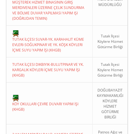
MÜŞTEREK HIZMET BINASININ GIRIŞ
MÜDÜRLÜĞÜ
MERDIVENLERI ÜZERINE ÇELIK SUNDURMA
VE BÖLME DUVAR YAPILMASI YAPIM IŞI
(DOĞRUDAN TEMIN)
Tutak İlçesi
TUTAK İLÇESI SUVAR-YK. KARAHALIT KÜME
Köylere Hizmet
EVLERI-SOĞUKPINAR VE YK. KÖŞK KÖYLERI
Götürme Birliği
İÇME SUYU YAPIM İŞI (KHGB)
TUTAK İLÇESI DIKBIYIK-BULUTPINAR VE YK.
Tutak İlçesi
KARGALIK KÖYLERI İÇME SUYU YAPIM İŞI
Köylere Hizmet
(KHGB)
Götürme Birliği
DOĞUBAYAZIT
KAYMAKAMLIĞI
KÖYLERE
KÖY OKULLARI ÇEVRE DUVARI YAPIM İŞI
HİZMET
(KHGB)
GÖTÜRME
BİRLİĞİ
Patnos Ağız ve