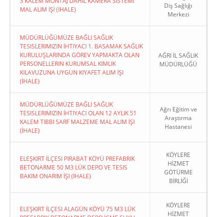
3 KALEM MONTAJ DAHİL KAMERA SİSTEMİ
Diş Sağlığı
MAL ALIM İŞİ (İHALE)
Merkezi
MÜDÜRLÜĞÜMÜZE BAĞLI SAĞLIK
TESISLERIMIZIN İHTIYACI 1. BASAMAK SAĞLIK
KURULUŞLARINDA GÖREV YAPMAKTA OLAN
AĞRI İL SAĞLIK
PERSONELLERIN KURUMSAL KIMLIK
MÜDÜRLÜĞÜ
KILAVUZUNA UYGUN KIYAFET ALIM İŞI
(İHALE)
MÜDÜRLÜĞÜMÜZE BAĞLI SAĞLIK
Ağrı Eğitim ve
TESISLERIMIZIN İHTIYACI OLAN 12 AYLIK 51
Araştırma
KALEM TIBBI SARF MALZEME MAL ALIM İŞI
Hastanesi
(İHALE)
KÖYLERE
ELEŞKIRT İLÇESI PIRABAT KÖYÜ PREFABRIK
HİZMET
BETONARME 50 M3 LÜK DEPO VE TESIS
GÖTÜRME
BAKIM ONARIM İŞI (İHALE)
BİRLİĞİ
KÖYLERE
ELEŞKIRT İLÇESI ALAGÜN KÖYÜ 75 M3 LÜK
HİZMET