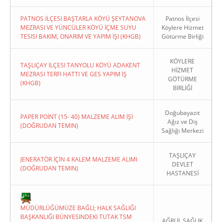
PATNOS İLÇESI BAŞTARLA KÖYÜ ŞEYTANOVA
Patnos İlçesi
MEZRASI VE YÜNCÜLER KÖYÜ İÇME SUYU
Köylere Hizmet
TESISI BAKIM, ONARIM VE YAPIM İŞI (KHGB)
Götürme Birliği
KÖYLERE
TAŞLIÇAY İLÇESI TANYOLU KÖYÜ ADAKENT
HİZMET
MEZRASI TERFI HATTI VE GES YAPIM İŞ
GÖTÜRME
(KHGB)
BİRLİĞİ
Doğubayazıt
PAPER POİNT (15- 40) MALZEME ALIM İŞİ
Ağız ve Diş
(DOĞRUDAN TEMIN)
Sağlığı Merkezi
TAŞLIÇAY
JENERATÖR İÇİN 4 KALEM MALZEME ALIMI
DEVLET
(DOĞRUDAN TEMIN)
HASTANESİ
MÜDÜRLÜĞÜMÜZE BAĞLI; HALK SAĞLIĞI
BAŞKANLIĞI BÜNYESINDEKI TUTAK TSM
AĞRI İL SAĞLIK