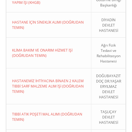
YAPIM İŞI (KHGB)
Başkanlığı
DİYADİN
HASTANE İÇİN SİNEKLİK ALIMI (DOĞRUDAN
DEVLET
TEMIN)
HASTANESİ
Ağrı Fizik
KLİMA BAKIM VE ONARIM HİZMET İŞİ
Tedavi ve
(DOĞRUDAN TEMIN)
Rehabilitasyon
Hastanesi
DOĞUBAYAZIT
HASTANEMİZ İHTİYACINA BİNAEN 2 KALEM
DOÇ DR.YAŞAR
TIBBİ SARF MALZEME ALIM İŞİ (DOĞRUDAN
ERYILMAZ
TEMIN)
DEVLET
HASTANESİ
TAŞLIÇAY
TIBBİ ATIK POŞETİ MAL ALIMI (DOĞRUDAN
DEVLET
TEMIN)
HASTANESİ