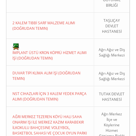
BİRLİĞİ
TAŞLIÇAY
2 KALEM TIBBİ SARF MALZEME ALIMI
DEVLET
(DOĞRUDAN TEMIN)
HASTANESİ
Copyright 2022. Ağrı Valiliği
Ağrı Ağız ve Diş
İMPLANT ÜSTÜ KRON KÖPRÜ HİZMET ALIMI
Sağlığı Merkezi
İŞİ (DOĞRUDAN TEMIN)
DUVAR TİPİ KLİMA ALIM İŞİ (DOĞRUDAN
Ağrı Ağız ve Diş
TEMIN)
Sağlığı Merkezi
NST CIHAZLARI İÇIN 3 KALEM YEDEK PARÇA
TUTAK DEVLET
ALIMI (DOĞRUDAN TEMIN)
HASTANESİ
Ağrı Merkez
AĞRI MERKEZ TEZEREN KÖYÜ HALI SAHA
İlçe ve
ONARIM İŞI İLE MERKEZ KAZIM KARABEKIR
Köylerine
İLKOKULU BAHÇESINE VOLEYBOL,
Hizmet
BASKETBOL SAHASI VE ÇOCUK OYUN PARKI
Götürme Birliği