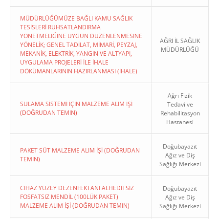
MÜDÜRLÜĞÜMÜZE BAĞLI KAMU SAĞLIK
TESİSLERİ RUHSATLANDIRMA
YÖNETMELİĞİNE UYGUN DÜZENLENMESİNE
AĞRI İL SAĞLIK
YÖNELİK; GENEL TADİLAT, MİMARİ, PEYZAJ,
MÜDÜRLÜĞÜ
MEKANİK, ELEKTRİK, YANGIN VE ALTYAPI,
UYGULAMA PROJELERİ İLE İHALE
DÖKÜMANLARININ HAZIRLANMASI (İHALE)
Ağrı Fizik
SULAMA SİSTEMİ İÇİN MALZEME ALIM İŞİ
Tedavi ve
(DOĞRUDAN TEMIN)
Rehabilitasyon
Hastanesi
Doğubayazıt
PAKET SÜT MALZEME ALIM İŞİ (DOĞRUDAN
Ağız ve Diş
TEMIN)
Sağlığı Merkezi
CİHAZ YÜZEY DEZENFEKTANI ALHEDİTSİZ
Doğubayazıt
FOSFATSIZ MENDİL (100LÜK PAKET)
Ağız ve Diş
MALZEME ALIM İŞİ (DOĞRUDAN TEMIN)
Sağlığı Merkezi