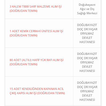
Doğubayazıt
3 KALEM TIBBİ SARF MALZEME ALIM İŞİ
Ağız ve Diş
(DOĞRUDAN TEMIN)
Sağlığı Merkezi
DOĞUBAYAZIT
DOÇ DR.YAŞAR
1 ADET KEMİK CERRAHİ ÜNİTESİ ALIM İŞİ
ERYILMAZ
(DOĞRUDAN TEMIN)
DEVLET
HASTANESİ
DOĞUBAYAZIT
DOÇ DR.YAŞAR
80 ADET (ALTILI) HAFİF YÜK RAFI ALIM İŞİ
ERYILMAZ
(DOĞRUDAN TEMIN)
DEVLET
HASTANESİ
DOĞUBAYAZIT
DOÇ DR.YAŞAR
15 ADET KENDİLİĞİNDEN KAPANAN ACİL
ERYILMAZ
ÇIKIŞ KAPISI ALIM İŞİ (DOĞRUDAN TEMIN)
DEVLET
HASTANESİ