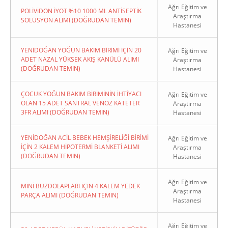
Ağrı Eğitim ve
POLİVİDON İYOT %10 1000 ML ANTİSEPTİK
Araştırma
SOLÜSYON ALIMI (DOĞRUDAN TEMIN)
Hastanesi
YENİDOĞAN YOĞUN BAKIM BİRİMİ İÇİN 20
Ağrı Eğitim ve
ADET NAZAL YÜKSEK AKIŞ KANÜLÜ ALIMI
Araştırma
(DOĞRUDAN TEMIN)
Hastanesi
ÇOCUK YOĞUN BAKIM BİRİMİNİN İHTİYACI
Ağrı Eğitim ve
OLAN 15 ADET SANTRAL VENÖZ KATETER
Araştırma
3FR ALIMI (DOĞRUDAN TEMIN)
Hastanesi
YENİDOĞAN ACİL BEBEK HEMŞİRELİĞİ BİRİMİ
Ağrı Eğitim ve
İÇİN 2 KALEM HİPOTERMİ BLANKETİ ALIMI
Araştırma
(DOĞRUDAN TEMIN)
Hastanesi
Ağrı Eğitim ve
MİNİ BUZDOLAPLARI İÇİN 4 KALEM YEDEK
Araştırma
PARÇA ALIMI (DOĞRUDAN TEMIN)
Hastanesi
Ağrı Eğitim ve