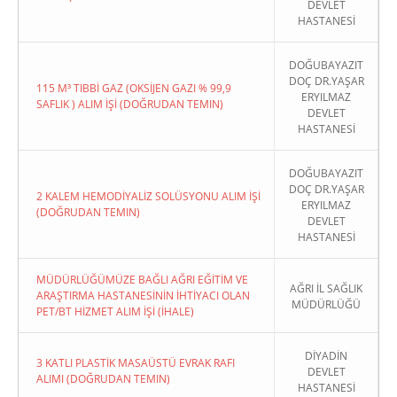
DEVLET
HASTANESİ
DOĞUBAYAZIT
DOÇ DR.YAŞAR
115 M³ TIBBİ GAZ (OKSİJEN GAZI % 99,9
ERYILMAZ
SAFLIK ) ALIM İŞİ (DOĞRUDAN TEMIN)
DEVLET
HASTANESİ
DOĞUBAYAZIT
DOÇ DR.YAŞAR
2 KALEM HEMODİYALİZ SOLÜSYONU ALIM İŞİ
ERYILMAZ
(DOĞRUDAN TEMIN)
DEVLET
HASTANESİ
MÜDÜRLÜĞÜMÜZE BAĞLI AĞRI EĞİTİM VE
AĞRI İL SAĞLIK
ARAŞTIRMA HASTANESİNİN İHTİYACI OLAN
MÜDÜRLÜĞÜ
PET/BT HİZMET ALIM İŞİ (İHALE)
DİYADİN
3 KATLI PLASTİK MASAÜSTÜ EVRAK RAFI
DEVLET
ALIMI (DOĞRUDAN TEMIN)
HASTANESİ