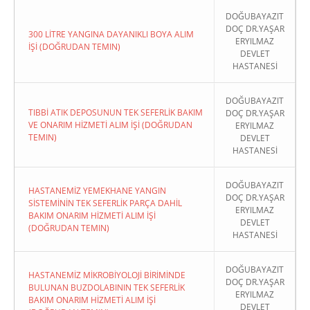
DOĞUBAYAZIT
DOÇ DR.YAŞAR
300 LİTRE YANGINA DAYANIKLI BOYA ALIM
ERYILMAZ
İŞİ (DOĞRUDAN TEMIN)
DEVLET
HASTANESİ
DOĞUBAYAZIT
TIBBİ ATIK DEPOSUNUN TEK SEFERLİK BAKIM
DOÇ DR.YAŞAR
VE ONARIM HİZMETİ ALIM İŞİ (DOĞRUDAN
ERYILMAZ
TEMIN)
DEVLET
HASTANESİ
DOĞUBAYAZIT
HASTANEMİZ YEMEKHANE YANGIN
DOÇ DR.YAŞAR
SİSTEMİNİN TEK SEFERLİK PARÇA DAHİL
ERYILMAZ
BAKIM ONARIM HİZMETİ ALIM İŞİ
DEVLET
(DOĞRUDAN TEMIN)
HASTANESİ
DOĞUBAYAZIT
HASTANEMİZ MİKROBİYOLOJİ BİRİMİNDE
DOÇ DR.YAŞAR
BULUNAN BUZDOLABININ TEK SEFERLİK
ERYILMAZ
BAKIM ONARIM HİZMETİ ALIM İŞİ
DEVLET