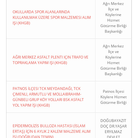
Ağrı Merkez
İlçe ve
OKULLARDA SPOR ALANLARINDA
Köylerine
KULLANILMAK ÜZERE SPOR MALZEMESI ALIM
Hizmet
IŞI (KHGB)
Götürme Birliği
Başkanlığı
Ağrı Merkez
İlçe ve
AĞRI MERKEZ ASFALT PLENTI IÇIN TRAFO VE
Köylerine
TOPRAKLAMA YAPIM IŞI (KHGB)
Hizmet
Götürme Birliği
Başkanlığı
PATNOS İLÇESI TCK MEYDANDAĞI, TCK
Patnos İlçesi
ÇIMENLI, ARMUTLU VE MOLLAIBRAHIM-
Köylere Hizmet
GÜNBELI GRUP KÖY YOLLARI BSK ASFALT
Götürme Birliği
YOL YAPIM İŞI (KHGB)
DOĞUBAYAZIT
EPİDERMOLİZİS BULLOZA HASTASI (İSLAM
DOÇ DR.YAŞAR
ERTAŞ) İÇİN 6 AYLIK 2 KALEM MALZEME ALIM
ERYILMAZ
İŞİ (DOĞRUDAN TEMIN)
DEVLET