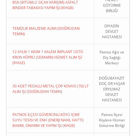
BSK (BITÜMLÜ SICAK KARIŞIM) ASFALT
GÖTÜRME
BINDER TABAKASI YAPIM İŞI (KHGB)
BİRLİĞİ
DİYADİN
TEMİZLİK MALZEME ALIMI (DOĞRUDAN
DEVLET
TEMIN)
HASTANESİ
12 AYLIK 1 KISIM 1 KALEM İMPLANT ÜSTÜ
Patnos Ağız ve
KRON KÖPRÜ (SERAMİK) HİZMET ALIM İŞİ
Diş Sağlığı
(İHALE)
Merkezi
DOĞUBAYAZIT
DOÇ DR.YAŞAR
30 ADET PEDALLI METAL ÇÖP KOVASI (70) LT
ERYILMAZ
ALIM İŞİ (DOĞRUDAN TEMIN)
DEVLET
HASTANESİ
PATNOS İLÇESI GÜVERCINLI KÖYÜ İÇME
Patnos İlçesi
SUYU TESISI VE ENH (ENERJI NAKIL HATTI)
Köylere Hizmet
BAKIM, ONARIM VE YAPIM İŞI (KHGB)
Götürme Birliği