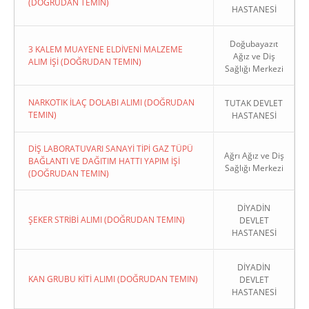
(DOĞRUDAN TEMIN)
HASTANESİ
Doğubayazıt
3 KALEM MUAYENE ELDİVENİ MALZEME
Ağız ve Diş
ALIM İŞİ (DOĞRUDAN TEMIN)
Sağlığı Merkezi
NARKOTIK İLAÇ DOLABI ALIMI (DOĞRUDAN
TUTAK DEVLET
TEMIN)
HASTANESİ
DİŞ LABORATUVARI SANAYİ TİPİ GAZ TÜPÜ
Ağrı Ağız ve Diş
BAĞLANTI VE DAĞITIM HATTI YAPIM İŞİ
Sağlığı Merkezi
(DOĞRUDAN TEMIN)
DİYADİN
ŞEKER STRİBİ ALIMI (DOĞRUDAN TEMIN)
DEVLET
HASTANESİ
DİYADİN
KAN GRUBU KİTİ ALIMI (DOĞRUDAN TEMIN)
DEVLET
HASTANESİ