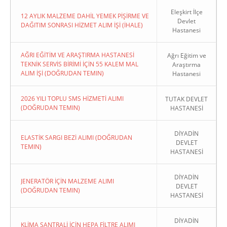
Eleşkirt İlçe
12 AYLIK MALZEME DAHİL YEMEK PİŞİRME VE
Devlet
DAĞITIM SONRASI HİZMET ALIM İŞİ (İHALE)
Hastanesi
AĞRI EĞİTİM VE ARAŞTIRMA HASTANESİ
Ağrı Eğitim ve
TEKNİK SERVİS BİRİMİ İÇİN 55 KALEM MAL
Araştırma
ALIM İŞİ (DOĞRUDAN TEMIN)
Hastanesi
2026 YILI TOPLU SMS HİZMETİ ALIMI
TUTAK DEVLET
(DOĞRUDAN TEMIN)
HASTANESİ
DİYADİN
ELASTİK SARGI BEZİ ALIMI (DOĞRUDAN
DEVLET
TEMIN)
HASTANESİ
DİYADİN
JENERATÖR İÇİN MALZEME ALIMI
DEVLET
(DOĞRUDAN TEMIN)
HASTANESİ
DİYADİN
KLİMA SANTRALİ İÇİN HEPA FİLTRE ALIMI