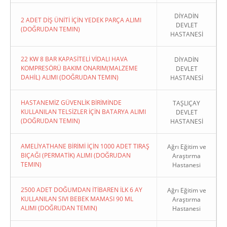
DİYADİN
2 ADET DİŞ ÜNİTİ İÇİN YEDEK PARÇA ALIMI
DEVLET
(DOĞRUDAN TEMIN)
HASTANESİ
22 KW 8 BAR KAPASİTELİ VİDALI HAVA
DİYADİN
KOMPRESÖRÜ BAKIM ONARIM(MALZEME
DEVLET
DAHİL) ALIMI (DOĞRUDAN TEMIN)
HASTANESİ
HASTANEMİZ GÜVENLİK BİRİMİNDE
TAŞLIÇAY
KULLANILAN TELSİZLER İÇİN BATARYA ALIMI
DEVLET
(DOĞRUDAN TEMIN)
HASTANESİ
AMELİYATHANE BİRİMİ İÇİN 1000 ADET TIRAŞ
Ağrı Eğitim ve
BIÇAĞI (PERMATİK) ALIMI (DOĞRUDAN
Araştırma
TEMIN)
Hastanesi
2500 ADET DOĞUMDAN İTİBAREN İLK 6 AY
Ağrı Eğitim ve
KULLANILAN SIVI BEBEK MAMASI 90 ML
Araştırma
ALIMI (DOĞRUDAN TEMIN)
Hastanesi