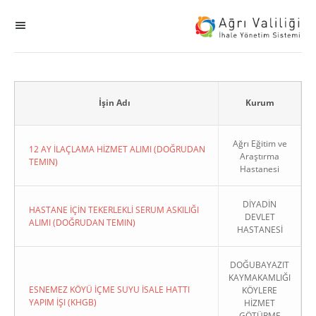
MENÜ
Ana Sayfa
ihale
İşin Adı
Kurum
Dogrudan Temin
Ağrı Eğitim ve
12 AY İLAÇLAMA HİZMET ALIMI (DOĞRUDAN
Araştırma
TEMIN)
Hastanesi
Sodes
DİYADİN
KHGB
HASTANE İÇİN TEKERLEKLİ SERUM ASKILIĞI
DEVLET
ALIMI (DOĞRUDAN TEMIN)
HASTANESİ
Okul
DOĞUBAYAZIT
KAYMAKAMLIĞI
Sonuçlanan Kayıtlar
ESNEMEZ KÖYÜ İÇME SUYU İSALE HATTI
KÖYLERE
YAPIM İŞI (KHGB)
HİZMET
Kapat
GÖTÜRME