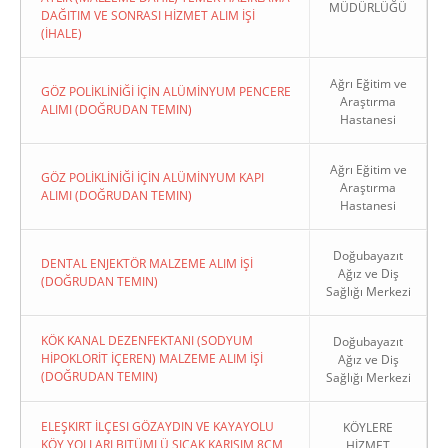
MÜDÜRLÜĞÜ
DAĞITIM VE SONRASI HİZMET ALIM İŞİ
(İHALE)
Ağrı Eğitim ve
GÖZ POLİKLİNİĞİ İÇİN ALÜMİNYUM PENCERE
Araştırma
ALIMI (DOĞRUDAN TEMIN)
Hastanesi
Ağrı Eğitim ve
GÖZ POLİKLİNİĞİ İÇİN ALÜMİNYUM KAPI
Araştırma
ALIMI (DOĞRUDAN TEMIN)
Hastanesi
Doğubayazıt
DENTAL ENJEKTÖR MALZEME ALIM İŞİ
Ağız ve Diş
(DOĞRUDAN TEMIN)
Sağlığı Merkezi
KÖK KANAL DEZENFEKTANI (SODYUM
Doğubayazıt
HİPOKLORİT İÇEREN) MALZEME ALIM İŞİ
Ağız ve Diş
(DOĞRUDAN TEMIN)
Sağlığı Merkezi
ELEŞKIRT İLÇESI GÖZAYDIN VE KAYAYOLU
KÖYLERE
KÖY YOLLARI BITÜMLÜ SICAK KARIŞIM 8CM
HİZMET