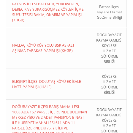
PATNOS İLÇESI BALTACIK, YÜREKVEREN,
Patnos İlçesi
DERECIK VE YUKARIGÖÇMEZ KÖYLERI İÇME
Köylere Hizmet
SUYU TESISI BAKIM, ONARIM VE YAPIM İŞI
Götürme Birliği
(KHGB)
DOĞUBAYAZIT
KAYMAKAMLIĞI
HALLAÇ KÖYÜ KÖY YOLU BSK ASFALT
KÖYLERE
AŞINMA TABAKASI YAPIM İŞI (KHGB)
HİZMET
GÖTÜRME
BİRLİĞİ
KÖYLERE
ELEŞKIRT İLÇESI DOLUTAŞ KÖYÜ EK İSALE
HİZMET
HATTI YAPIM İŞI (İHALE)
GÖTÜRME
BİRLİĞİ
DOĞUBAYAZIT İLÇESI BARIŞ MAHALLESI
DOĞUBAYAZIT
1608 ADA 167 PARSEL İÇERISINDE BULUNAN
KAYMAKAMLIĞI
MERKEZ YİBO VE 2 ADET PANSIYON BINASI
KÖYLERE
İLE HÜRRIYET MAHALLESI 611 ADA 11
HİZMET
PARSEL ÜZERINDEKI 75. YIL İLK VE
GÖTÜRME