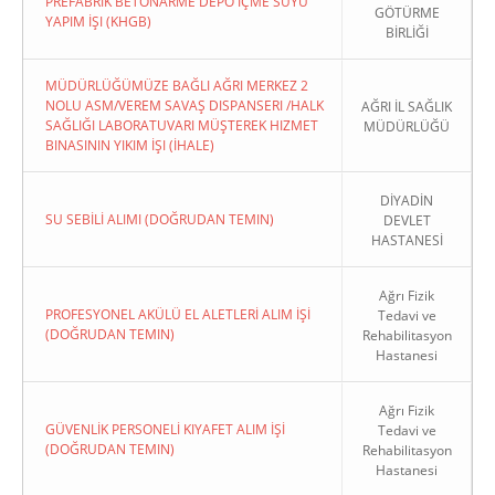
PREFABRIK BETONARME DEPO İÇME SUYU
GÖTÜRME
YAPIM İŞI (KHGB)
BİRLİĞİ
MÜDÜRLÜĞÜMÜZE BAĞLI AĞRI MERKEZ 2
NOLU ASM/VEREM SAVAŞ DISPANSERI /HALK
AĞRI İL SAĞLIK
SAĞLIĞI LABORATUVARI MÜŞTEREK HIZMET
MÜDÜRLÜĞÜ
BINASININ YIKIM İŞI (İHALE)
DİYADİN
SU SEBİLİ ALIMI (DOĞRUDAN TEMIN)
DEVLET
HASTANESİ
Ağrı Fizik
PROFESYONEL AKÜLÜ EL ALETLERİ ALIM İŞİ
Tedavi ve
(DOĞRUDAN TEMIN)
Rehabilitasyon
Hastanesi
Ağrı Fizik
GÜVENLİK PERSONELİ KIYAFET ALIM İŞİ
Tedavi ve
(DOĞRUDAN TEMIN)
Rehabilitasyon
Hastanesi