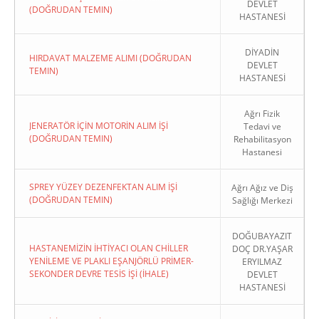
DEVLET
(DOĞRUDAN TEMIN)
HASTANESİ
DİYADİN
HIRDAVAT MALZEME ALIMI (DOĞRUDAN
DEVLET
TEMIN)
HASTANESİ
Ağrı Fizik
JENERATÖR İÇİN MOTORİN ALIM İŞİ
Tedavi ve
(DOĞRUDAN TEMIN)
Rehabilitasyon
Hastanesi
SPREY YÜZEY DEZENFEKTAN ALIM İŞİ
Ağrı Ağız ve Diş
(DOĞRUDAN TEMIN)
Sağlığı Merkezi
DOĞUBAYAZIT
HASTANEMİZİN İHTİYACI OLAN CHİLLER
DOÇ DR.YAŞAR
YENİLEME VE PLAKLI EŞANJÖRLÜ PRİMER-
ERYILMAZ
SEKONDER DEVRE TESİS İŞİ (İHALE)
DEVLET
HASTANESİ