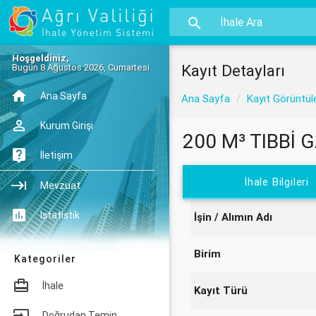
Hoşgeldiniz,
Kayıt Detayları
Bugün 8 Ağustos 2026, Cumartesi
Ana Sayfa
Ana Sayfa
Kayıt Görüntül
Kurum Girişi
200 M³ TIBBİ G
İletişim
İhale Bilgileri
Mevzuat
İstatistik
İşin / Alımın Adı
Birim
Kategoriler
İhale
Kayıt Türü
Doğrudan Temin