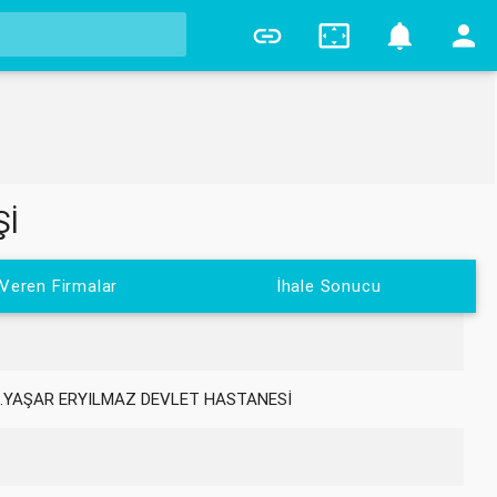
0
Şİ
 Veren Firmalar
İhale Sonucu
.YAŞAR ERYILMAZ DEVLET HASTANESİ