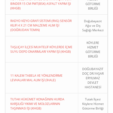
BINDER 15 CM PMT(BSK) ASFALT YAPIM İŞI
GÖTÜRME
(KHGB)
BİRLİĞİ
RADYO VİZYO GRAFİ SİSTEMİ (RVG) SENSÖR
Doğubayazıt
KILIFI 4 X 21 CM MALZEME ALIM İŞİ
Ağız ve Diş
(DOĞRUDAN TEMIN)
Sağlığı Merkezi
KÖYLERE
TAŞLIÇAY İLÇESİ MUHTELİF KÖYLERDE İÇME
HİZMET
SUYU DEPO ONARIMLARI YAPIM İŞİ (KHGB)
GÖTÜRME
BİRLİĞİ
DOĞUBAYAZIT
DOÇ DR.YAŞAR
11 KALEM TABELA VE YÖNLENDİRME
ERYILMAZ
LEVHALARI MAL ALIM İŞİ (İHALE)
DEVLET
HASTANESİ
TUTAK HÜKÜMET KONAĞININ HURDA
Tutak İlçesi
KARŞILIĞI YIKIMI VE MOLOZLARININ
Köylere Hizmet
TAŞINMASI İŞI (KHGB)
Götürme Birliği