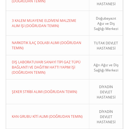
(DOĞRUDAN TEMIN)
HASTANESİ
Doğubayazıt
3 KALEM MUAYENE ELDİVENİ MALZEME
Ağız ve Diş
ALIM İŞİ (DOĞRUDAN TEMIN)
Sağlığı Merkezi
NARKOTIK İLAÇ DOLABI ALIMI (DOĞRUDAN
TUTAK DEVLET
TEMIN)
HASTANESİ
DİŞ LABORATUVARI SANAYİ TİPİ GAZ TÜPÜ
Ağrı Ağız ve Diş
BAĞLANTI VE DAĞITIM HATTI YAPIM İŞİ
Sağlığı Merkezi
(DOĞRUDAN TEMIN)
DİYADİN
ŞEKER STRİBİ ALIMI (DOĞRUDAN TEMIN)
DEVLET
HASTANESİ
DİYADİN
KAN GRUBU KİTİ ALIMI (DOĞRUDAN TEMIN)
DEVLET
HASTANESİ