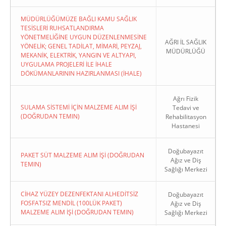
MÜDÜRLÜĞÜMÜZE BAĞLI KAMU SAĞLIK
TESİSLERİ RUHSATLANDIRMA
YÖNETMELİĞİNE UYGUN DÜZENLENMESİNE
AĞRI İL SAĞLIK
YÖNELİK; GENEL TADİLAT, MİMARİ, PEYZAJ,
MÜDÜRLÜĞÜ
MEKANİK, ELEKTRİK, YANGIN VE ALTYAPI,
UYGULAMA PROJELERİ İLE İHALE
DÖKÜMANLARININ HAZIRLANMASI (İHALE)
Ağrı Fizik
SULAMA SİSTEMİ İÇİN MALZEME ALIM İŞİ
Tedavi ve
(DOĞRUDAN TEMIN)
Rehabilitasyon
Hastanesi
Doğubayazıt
PAKET SÜT MALZEME ALIM İŞİ (DOĞRUDAN
Ağız ve Diş
TEMIN)
Sağlığı Merkezi
CİHAZ YÜZEY DEZENFEKTANI ALHEDİTSİZ
Doğubayazıt
FOSFATSIZ MENDİL (100LÜK PAKET)
Ağız ve Diş
MALZEME ALIM İŞİ (DOĞRUDAN TEMIN)
Sağlığı Merkezi