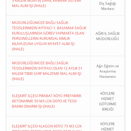
3 KALEM MONTAJ DAHİL KAMERA SİSTEMİ
Diş Sağlığı
MAL ALIM İŞİ (İHALE)
Merkezi
MÜDÜRLÜĞÜMÜZE BAĞLI SAĞLIK
TESISLERIMIZIN İHTIYACI 1. BASAMAK SAĞLIK
KURULUŞLARINDA GÖREV YAPMAKTA OLAN
AĞRI İL SAĞLIK
PERSONELLERIN KURUMSAL KIMLIK
MÜDÜRLÜĞÜ
KILAVUZUNA UYGUN KIYAFET ALIM İŞI
(İHALE)
MÜDÜRLÜĞÜMÜZE BAĞLI SAĞLIK
Ağrı Eğitim ve
TESISLERIMIZIN İHTIYACI OLAN 12 AYLIK 51
Araştırma
KALEM TIBBI SARF MALZEME MAL ALIM İŞI
Hastanesi
(İHALE)
KÖYLERE
ELEŞKIRT İLÇESI PIRABAT KÖYÜ PREFABRIK
HİZMET
BETONARME 50 M3 LÜK DEPO VE TESIS
GÖTÜRME
BAKIM ONARIM İŞI (İHALE)
BİRLİĞİ
KÖYLERE
ELEŞKIRT İLÇESI ALAGÜN KÖYÜ 75 M3 LÜK
HİZMET