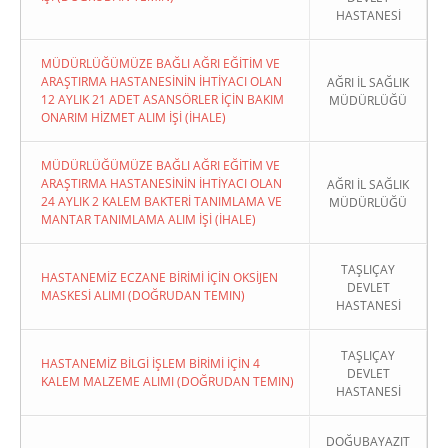
HASTANESİ
MÜDÜRLÜĞÜMÜZE BAĞLI AĞRI EĞİTİM VE
ARAŞTIRMA HASTANESİNİN İHTİYACI OLAN
AĞRI İL SAĞLIK
12 AYLIK 21 ADET ASANSÖRLER İÇİN BAKIM
MÜDÜRLÜĞÜ
ONARIM HİZMET ALIM İŞİ (İHALE)
MÜDÜRLÜĞÜMÜZE BAĞLI AĞRI EĞİTİM VE
ARAŞTIRMA HASTANESİNİN İHTİYACI OLAN
AĞRI İL SAĞLIK
24 AYLIK 2 KALEM BAKTERİ TANIMLAMA VE
MÜDÜRLÜĞÜ
MANTAR TANIMLAMA ALIM İŞİ (İHALE)
TAŞLIÇAY
HASTANEMİZ ECZANE BİRİMİ İÇİN OKSİJEN
DEVLET
MASKESİ ALIMI (DOĞRUDAN TEMIN)
HASTANESİ
TAŞLIÇAY
HASTANEMİZ BİLGİ İŞLEM BİRİMİ İÇİN 4
DEVLET
KALEM MALZEME ALIMI (DOĞRUDAN TEMIN)
HASTANESİ
DOĞUBAYAZIT