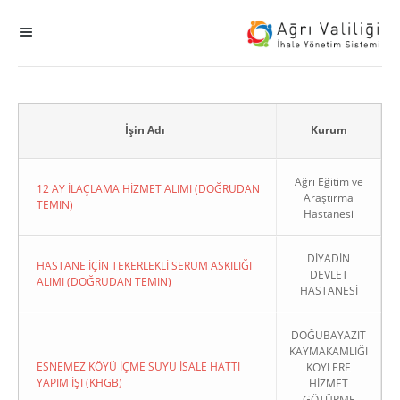
MENÜ
Ana Sayfa
ihale
İşin Adı
Kurum
Dogrudan Temin
Ağrı Eğitim ve
12 AY İLAÇLAMA HİZMET ALIMI (DOĞRUDAN
Araştırma
TEMIN)
Hastanesi
Sodes
DİYADİN
KHGB
HASTANE İÇİN TEKERLEKLİ SERUM ASKILIĞI
DEVLET
ALIMI (DOĞRUDAN TEMIN)
HASTANESİ
Okul
DOĞUBAYAZIT
KAYMAKAMLIĞI
Sonuçlanan Kayıtlar
ESNEMEZ KÖYÜ İÇME SUYU İSALE HATTI
KÖYLERE
YAPIM İŞI (KHGB)
HİZMET
Kapat
GÖTÜRME