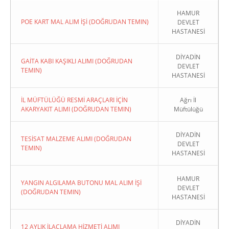
HAMUR
POE KART MAL ALIM İŞİ (DOĞRUDAN TEMIN)
DEVLET
HASTANESİ
DİYADİN
GAİTA KABI KAŞIKLI ALIMI (DOĞRUDAN
DEVLET
TEMIN)
HASTANESİ
İL MÜFTÜLÜĞÜ RESMİ ARAÇLARI İÇİN
Ağrı İl
AKARYAKIT ALIMI (DOĞRUDAN TEMIN)
Müftülüğü
DİYADİN
TESİSAT MALZEME ALIMI (DOĞRUDAN
DEVLET
TEMIN)
HASTANESİ
HAMUR
YANGIN ALGILAMA BUTONU MAL ALIM İŞİ
DEVLET
(DOĞRUDAN TEMIN)
HASTANESİ
DİYADİN
12 AYLIK İLAÇLAMA HİZMETİ ALIMI