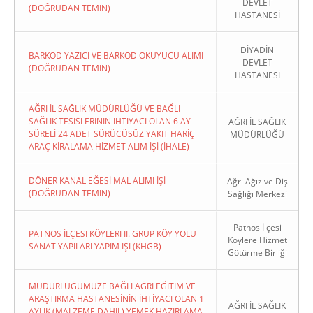
DEVLET
(DOĞRUDAN TEMIN)
HASTANESİ
DİYADİN
BARKOD YAZICI VE BARKOD OKUYUCU ALIMI
DEVLET
(DOĞRUDAN TEMIN)
HASTANESİ
AĞRI İL SAĞLIK MÜDÜRLÜĞÜ VE BAĞLI
SAĞLIK TESİSLERİNİN İHTİYACI OLAN 6 AY
AĞRI İL SAĞLIK
SÜRELİ 24 ADET SÜRÜCÜSÜZ YAKIT HARİÇ
MÜDÜRLÜĞÜ
ARAÇ KİRALAMA HİZMET ALIM İŞİ (İHALE)
DÖNER KANAL EĞESİ MAL ALIMI İŞİ
Ağrı Ağız ve Diş
(DOĞRUDAN TEMIN)
Sağlığı Merkezi
Patnos İlçesi
PATNOS İLÇESI KÖYLERI II. GRUP KÖY YOLU
Köylere Hizmet
SANAT YAPILARI YAPIM İŞI (KHGB)
Götürme Birliği
MÜDÜRLÜĞÜMÜZE BAĞLI AĞRI EĞİTİM VE
ARAŞTIRMA HASTANESİNİN İHTİYACI OLAN 1
AĞRI İL SAĞLIK
AYLIK (MALZEME DAHİL) YEMEK HAZIRLAMA