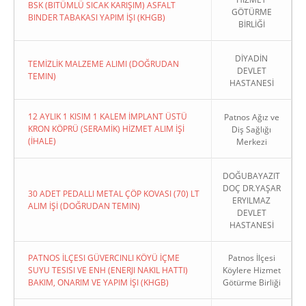
BSK (BITÜMLÜ SICAK KARIŞIM) ASFALT
GÖTÜRME
BINDER TABAKASI YAPIM İŞI (KHGB)
BİRLİĞİ
DİYADİN
TEMİZLİK MALZEME ALIMI (DOĞRUDAN
DEVLET
TEMIN)
HASTANESİ
12 AYLIK 1 KISIM 1 KALEM İMPLANT ÜSTÜ
Patnos Ağız ve
KRON KÖPRÜ (SERAMİK) HİZMET ALIM İŞİ
Diş Sağlığı
(İHALE)
Merkezi
DOĞUBAYAZIT
DOÇ DR.YAŞAR
30 ADET PEDALLI METAL ÇÖP KOVASI (70) LT
ERYILMAZ
ALIM İŞİ (DOĞRUDAN TEMIN)
DEVLET
HASTANESİ
PATNOS İLÇESI GÜVERCINLI KÖYÜ İÇME
Patnos İlçesi
SUYU TESISI VE ENH (ENERJI NAKIL HATTI)
Köylere Hizmet
BAKIM, ONARIM VE YAPIM İŞI (KHGB)
Götürme Birliği