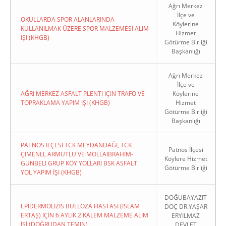
Ağrı Merkez
İlçe ve
OKULLARDA SPOR ALANLARINDA
Köylerine
KULLANILMAK ÜZERE SPOR MALZEMESI ALIM
Hizmet
IŞI (KHGB)
Götürme Birliği
Başkanlığı
Ağrı Merkez
İlçe ve
AĞRI MERKEZ ASFALT PLENTI IÇIN TRAFO VE
Köylerine
TOPRAKLAMA YAPIM IŞI (KHGB)
Hizmet
Götürme Birliği
Başkanlığı
PATNOS İLÇESI TCK MEYDANDAĞI, TCK
Patnos İlçesi
ÇIMENLI, ARMUTLU VE MOLLAIBRAHIM-
Köylere Hizmet
GÜNBELI GRUP KÖY YOLLARI BSK ASFALT
Götürme Birliği
YOL YAPIM İŞI (KHGB)
DOĞUBAYAZIT
EPİDERMOLİZİS BULLOZA HASTASI (İSLAM
DOÇ DR.YAŞAR
ERTAŞ) İÇİN 6 AYLIK 2 KALEM MALZEME ALIM
ERYILMAZ
İŞİ (DOĞRUDAN TEMIN)
DEVLET