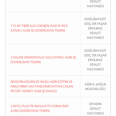
DEVLET
HASTANESİ
DOĞUBAYAZIT
DOÇ DR.YAŞAR
115 M³ TIBBİ GAZ (OKSİJEN GAZI % 99,9
ERYILMAZ
SAFLIK ) ALIM İŞİ (DOĞRUDAN TEMIN)
DEVLET
HASTANESİ
DOĞUBAYAZIT
DOÇ DR.YAŞAR
2 KALEM HEMODİYALİZ SOLÜSYONU ALIM İŞİ
ERYILMAZ
(DOĞRUDAN TEMIN)
DEVLET
HASTANESİ
MÜDÜRLÜĞÜMÜZE BAĞLI AĞRI EĞİTİM VE
AĞRI İL SAĞLIK
ARAŞTIRMA HASTANESİNİN İHTİYACI OLAN
MÜDÜRLÜĞÜ
PET/BT HİZMET ALIM İŞİ (İHALE)
DİYADİN
3 KATLI PLASTİK MASAÜSTÜ EVRAK RAFI
DEVLET
ALIMI (DOĞRUDAN TEMIN)
HASTANESİ