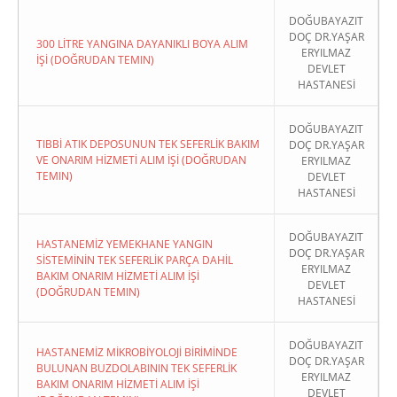
DOĞUBAYAZIT
DOÇ DR.YAŞAR
300 LİTRE YANGINA DAYANIKLI BOYA ALIM
ERYILMAZ
İŞİ (DOĞRUDAN TEMIN)
DEVLET
HASTANESİ
DOĞUBAYAZIT
TIBBİ ATIK DEPOSUNUN TEK SEFERLİK BAKIM
DOÇ DR.YAŞAR
VE ONARIM HİZMETİ ALIM İŞİ (DOĞRUDAN
ERYILMAZ
TEMIN)
DEVLET
HASTANESİ
DOĞUBAYAZIT
HASTANEMİZ YEMEKHANE YANGIN
DOÇ DR.YAŞAR
SİSTEMİNİN TEK SEFERLİK PARÇA DAHİL
ERYILMAZ
BAKIM ONARIM HİZMETİ ALIM İŞİ
DEVLET
(DOĞRUDAN TEMIN)
HASTANESİ
DOĞUBAYAZIT
HASTANEMİZ MİKROBİYOLOJİ BİRİMİNDE
DOÇ DR.YAŞAR
BULUNAN BUZDOLABININ TEK SEFERLİK
ERYILMAZ
BAKIM ONARIM HİZMETİ ALIM İŞİ
DEVLET