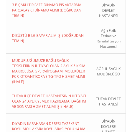
3 BIÇAKLI TİRİFAZE DİNAMO PİS AKTARMA
DİYADİN
PARÇALAYICI DİNAMO ALIMI (DOĞRUDAN
DEVLET
TEMIN)
HASTANESİ
Ağrı Fizik
DİZÜSTÜ BİLGİSAYAR ALIM İŞİ (DOĞRUDAN
Tedavi ve
TEMIN)
Rehabilitasyon
Hastanesi
MÜDÜRLÜĞÜMÜZE BAĞLI SAĞLIK
TESİSLERİNİN İHTİYACI OLAN 2 AYLIK 5 KISIM
AĞRI İL SAĞLIK
MAKROELİSA, SPERMİYOGRAM, MOLEKÜLER
MÜDÜRLÜĞÜ
PCR, OTOANTİKOR VE TG-TPO HİZMET ALIMI
(İHALE)
TUTAK İLÇE DEVLET HASTANESININ İHTIYACI
TUTAK DEVLET
OLAN 24 AYLIK YEMEK HAZIRLAMA, DAĞITIM
HASTANESİ
VE SONRASI HIZMET ALIMI İŞI (İHALE)
DİYADİN
DIYADIN KARAHASAN DERESI-TAZEKENT
KÖYLERE
KÖYÜ-MOLLAKARA KÖYÜ ARASI YOLU 14 KM
HİZMET