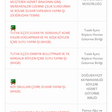
MÜŞTEREK HIZMET BINASININ GIRIŞ
MÜDÜRLÜĞÜ
MERDIVENLERI ÜZERINE ÇELIK SUNDURMA
VE BÖLME DUVAR YAPILMASI YAPIM IŞI
(DOĞRUDAN TEMIN)
Tutak İlçesi
TUTAK İLÇESI SUVAR-YK. KARAHALIT KÜME
Köylere Hizmet
EVLERI-SOĞUKPINAR VE YK. KÖŞK KÖYLERI
Götürme Birliği
İÇME SUYU YAPIM İŞI (KHGB)
TUTAK İLÇESI DIKBIYIK-BULUTPINAR VE YK.
Tutak İlçesi
KARGALIK KÖYLERI İÇME SUYU YAPIM İŞI
Köylere Hizmet
(KHGB)
Götürme Birliği
DOĞUBAYAZIT
KAYMAKAMLIĞI
KÖYLERE
KÖY OKULLARI ÇEVRE DUVARI YAPIM İŞI
HİZMET
(KHGB)
GÖTÜRME
BİRLİĞİ
Patnos Ağız ve