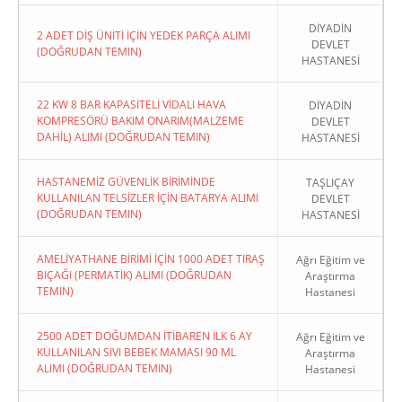
DİYADİN
2 ADET DİŞ ÜNİTİ İÇİN YEDEK PARÇA ALIMI
DEVLET
(DOĞRUDAN TEMIN)
HASTANESİ
22 KW 8 BAR KAPASİTELİ VİDALI HAVA
DİYADİN
KOMPRESÖRÜ BAKIM ONARIM(MALZEME
DEVLET
DAHİL) ALIMI (DOĞRUDAN TEMIN)
HASTANESİ
HASTANEMİZ GÜVENLİK BİRİMİNDE
TAŞLIÇAY
KULLANILAN TELSİZLER İÇİN BATARYA ALIMI
DEVLET
(DOĞRUDAN TEMIN)
HASTANESİ
AMELİYATHANE BİRİMİ İÇİN 1000 ADET TIRAŞ
Ağrı Eğitim ve
BIÇAĞI (PERMATİK) ALIMI (DOĞRUDAN
Araştırma
TEMIN)
Hastanesi
2500 ADET DOĞUMDAN İTİBAREN İLK 6 AY
Ağrı Eğitim ve
KULLANILAN SIVI BEBEK MAMASI 90 ML
Araştırma
ALIMI (DOĞRUDAN TEMIN)
Hastanesi