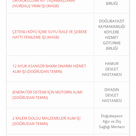
ORTAOKULUNA AIT TAŞINMAZLARIN
BİRLİĞİ
(HURDALI) YIKIM İŞI (KHGB)
DOĞUBAYAZIT
KAYMAKAMLIĞI
ÇETENLI KÖYÜ İÇME SUYU İSALE VE ŞEBEKE
KÖYLERE
HATTI YENILEME İŞI (KHGB)
HİZMET
GÖTÜRME
BİRLİĞİ
HAMUR
12 AYLIK ASANSÖR BAKIM ONARIM HİZMET
DEVLET
ALIM İŞİ (DOĞRUDAN TEMIN)
HASTANESİ
DİYADİN
JENERATÖR SİSTEMİ İÇİN MOTORİN ALIMI
DEVLET
(DOĞRUDAN TEMIN)
HASTANESİ
Doğubayazıt
2 KALEM DOLGU MALZEMELERİ ALIM İŞİ
Ağız ve Diş
(DOĞRUDAN TEMIN)
Sağlığı Merkezi