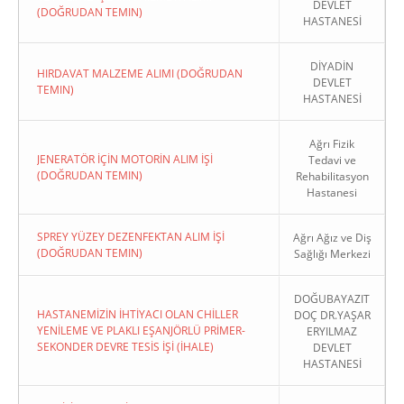
DEVLET
(DOĞRUDAN TEMIN)
HASTANESİ
DİYADİN
HIRDAVAT MALZEME ALIMI (DOĞRUDAN
DEVLET
TEMIN)
HASTANESİ
Ağrı Fizik
JENERATÖR İÇİN MOTORİN ALIM İŞİ
Tedavi ve
(DOĞRUDAN TEMIN)
Rehabilitasyon
Hastanesi
SPREY YÜZEY DEZENFEKTAN ALIM İŞİ
Ağrı Ağız ve Diş
(DOĞRUDAN TEMIN)
Sağlığı Merkezi
DOĞUBAYAZIT
HASTANEMİZİN İHTİYACI OLAN CHİLLER
DOÇ DR.YAŞAR
YENİLEME VE PLAKLI EŞANJÖRLÜ PRİMER-
ERYILMAZ
SEKONDER DEVRE TESİS İŞİ (İHALE)
DEVLET
HASTANESİ