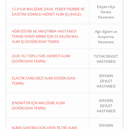
Eleşkirt İlçe
12 AYLIK MALZEME DAHİL YEMEK PİŞİRME VE
Devlet
DAĞITIM SONRASI HİZMET ALIM İŞİ (İHALE)
Hastanesi
AĞRI EĞİTİM VE ARAŞTIRMA HASTANESİ
Ağrı Eğitim ve
TEKNİK SERVİS BİRİMİ İÇİN 55 KALEM MAL
Araştırma
ALIM İŞİ (DOĞRUDAN TEMIN)
Hastanesi
2026 YILI TOPLU SMS HİZMETİ ALIMI
TUTAK DEVLET
(DOĞRUDAN TEMIN)
HASTANESİ
DİYADİN
ELASTİK SARGI BEZİ ALIMI (DOĞRUDAN
DEVLET
TEMIN)
HASTANESİ
DİYADİN
JENERATÖR İÇİN MALZEME ALIMI
DEVLET
(DOĞRUDAN TEMIN)
HASTANESİ
DİYADİN
KLİMA SANTRALİ İÇİN HEPA FİLTRE ALIMI