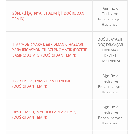
Ağrı Fizik
SÜREKLİ İŞÇİ KIYAFET ALIM İŞİ (DOĞRUDAN
Tedavi ve
TEMIN)
Rehabilitasyon
Hastanesi
DOĞUBAYAZIT
1 M³ (ADET) YARA DEBRİDMAN CİHAZLARI,
DOÇ DR.YAŞAR
YARA İRİGASYON CİHAZI PNOMATİK (POZİTİF
ERYILMAZ
BASINÇ) ALIM İŞİ (DOĞRUDAN TEMIN)
DEVLET
HASTANESİ
Ağrı Fizik
12 AYLIK İLAÇLAMA HİZMETİ ALIMI
Tedavi ve
(DOĞRUDAN TEMIN)
Rehabilitasyon
Hastanesi
Ağrı Fizik
UPS CİHAZI İÇİN YEDEK PARÇA ALIM İŞİ
Tedavi ve
(DOĞRUDAN TEMIN)
Rehabilitasyon
Hastanesi