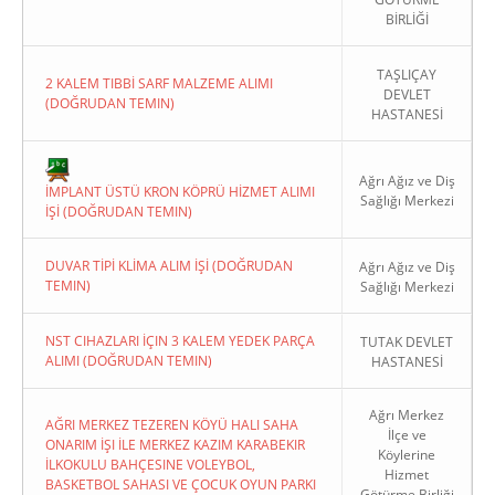
BİRLİĞİ
TAŞLIÇAY
2 KALEM TIBBİ SARF MALZEME ALIMI
DEVLET
(DOĞRUDAN TEMIN)
HASTANESİ
Copyright 2022. Ağrı Valiliği
Ağrı Ağız ve Diş
İMPLANT ÜSTÜ KRON KÖPRÜ HİZMET ALIMI
Sağlığı Merkezi
İŞİ (DOĞRUDAN TEMIN)
DUVAR TİPİ KLİMA ALIM İŞİ (DOĞRUDAN
Ağrı Ağız ve Diş
TEMIN)
Sağlığı Merkezi
NST CIHAZLARI İÇIN 3 KALEM YEDEK PARÇA
TUTAK DEVLET
ALIMI (DOĞRUDAN TEMIN)
HASTANESİ
Ağrı Merkez
AĞRI MERKEZ TEZEREN KÖYÜ HALI SAHA
İlçe ve
ONARIM İŞI İLE MERKEZ KAZIM KARABEKIR
Köylerine
İLKOKULU BAHÇESINE VOLEYBOL,
Hizmet
BASKETBOL SAHASI VE ÇOCUK OYUN PARKI
Götürme Birliği