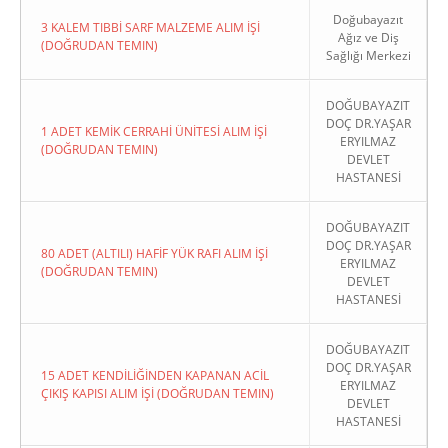
Doğubayazıt
3 KALEM TIBBİ SARF MALZEME ALIM İŞİ
Ağız ve Diş
(DOĞRUDAN TEMIN)
Sağlığı Merkezi
DOĞUBAYAZIT
DOÇ DR.YAŞAR
1 ADET KEMİK CERRAHİ ÜNİTESİ ALIM İŞİ
ERYILMAZ
(DOĞRUDAN TEMIN)
DEVLET
HASTANESİ
DOĞUBAYAZIT
DOÇ DR.YAŞAR
80 ADET (ALTILI) HAFİF YÜK RAFI ALIM İŞİ
ERYILMAZ
(DOĞRUDAN TEMIN)
DEVLET
HASTANESİ
DOĞUBAYAZIT
DOÇ DR.YAŞAR
15 ADET KENDİLİĞİNDEN KAPANAN ACİL
ERYILMAZ
ÇIKIŞ KAPISI ALIM İŞİ (DOĞRUDAN TEMIN)
DEVLET
HASTANESİ