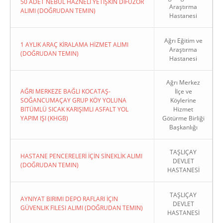
50 ADET NEBÜL HAZNELİ YETİŞKİN DİFÜZÖR
Araştırma
ALIMI (DOĞRUDAN TEMIN)
Hastanesi
Ağrı Eğitim ve
1 AYLIK ARAÇ KİRALAMA HİZMET ALIMI
Araştırma
(DOĞRUDAN TEMIN)
Hastanesi
Ağrı Merkez
AĞRI MERKEZE BAĞLI KOCATAŞ-
İlçe ve
SOĞANCUMAÇAY GRUP KÖY YOLUNA
Köylerine
BITÜMLÜ SICAK KARIŞIMLI ASFALT YOL
Hizmet
YAPIM IŞI (KHGB)
Götürme Birliği
Başkanlığı
TAŞLIÇAY
HASTANE PENCERELERİ İÇİN SİNEKLİK ALIMI
DEVLET
(DOĞRUDAN TEMIN)
HASTANESİ
TAŞLIÇAY
AYNIYAT BIRIMI DEPO RAFLARI İÇIN
DEVLET
GÜVENLIK FILESI ALIMI (DOĞRUDAN TEMIN)
HASTANESİ