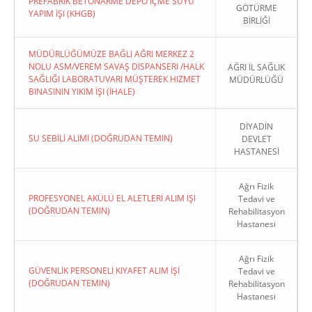
PREFABRIK BETONARME DEPO İÇME SUYU
GÖTÜRME
YAPIM İŞI (KHGB)
BİRLİĞİ
MÜDÜRLÜĞÜMÜZE BAĞLI AĞRI MERKEZ 2
NOLU ASM/VEREM SAVAŞ DISPANSERI /HALK
AĞRI İL SAĞLIK
SAĞLIĞI LABORATUVARI MÜŞTEREK HIZMET
MÜDÜRLÜĞÜ
BINASININ YIKIM İŞI (İHALE)
DİYADİN
SU SEBİLİ ALIMI (DOĞRUDAN TEMIN)
DEVLET
HASTANESİ
Ağrı Fizik
PROFESYONEL AKÜLÜ EL ALETLERİ ALIM İŞİ
Tedavi ve
(DOĞRUDAN TEMIN)
Rehabilitasyon
Hastanesi
Ağrı Fizik
GÜVENLİK PERSONELİ KIYAFET ALIM İŞİ
Tedavi ve
(DOĞRUDAN TEMIN)
Rehabilitasyon
Hastanesi