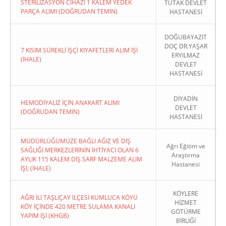
STERİLİZASYON CİHAZI 1 KALEM YEDEK
TUTAK DEVLET
PARÇA ALIMI (DOĞRUDAN TEMIN)
HASTANESİ
DOĞUBAYAZIT
DOÇ DR.YAŞAR
7 KISIM SÜREKLİ İŞÇİ KIYAFETLERİ ALIM İŞİ
ERYILMAZ
(İHALE)
DEVLET
HASTANESİ
DİYADİN
HEMODİYALİZ İÇİN ANAKART ALIMI
DEVLET
(DOĞRUDAN TEMIN)
HASTANESİ
MÜDÜRLÜĞÜMÜZE BAĞLI AĞIZ VE DİŞ
Ağrı Eğitim ve
SAĞLIĞI MERKEZLERİNİN İHTİYACI OLAN 6
Araştırma
AYLIK 115 KALEM DİŞ SARF MALZEME ALIM
Hastanesi
İŞİ; (İHALE)
KÖYLERE
AĞRI İLİ TAŞLIÇAY İLÇESİ KUMLUCA KÖYÜ
HİZMET
KÖY İÇİNDE 420 METRE SULAMA KANALI
GÖTÜRME
YAPIM İŞİ (KHGB)
BİRLİĞİ