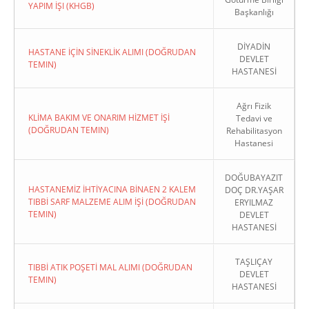
YAPIM İŞI (KHGB)
Başkanlığı
DİYADİN
HASTANE İÇİN SİNEKLİK ALIMI (DOĞRUDAN
DEVLET
TEMIN)
HASTANESİ
Ağrı Fizik
KLİMA BAKIM VE ONARIM HİZMET İŞİ
Tedavi ve
(DOĞRUDAN TEMIN)
Rehabilitasyon
Hastanesi
DOĞUBAYAZIT
HASTANEMİZ İHTİYACINA BİNAEN 2 KALEM
DOÇ DR.YAŞAR
TIBBİ SARF MALZEME ALIM İŞİ (DOĞRUDAN
ERYILMAZ
TEMIN)
DEVLET
HASTANESİ
TAŞLIÇAY
TIBBİ ATIK POŞETİ MAL ALIMI (DOĞRUDAN
DEVLET
TEMIN)
HASTANESİ