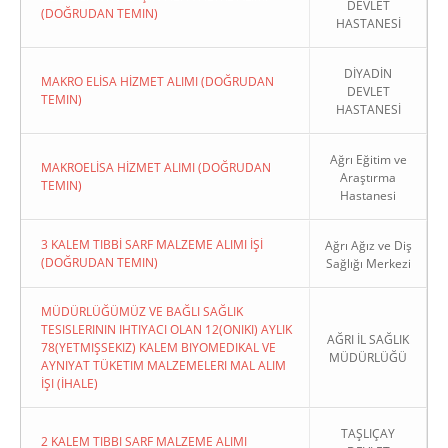
DEVLET
(DOĞRUDAN TEMIN)
HASTANESİ
DİYADİN
MAKRO ELİSA HİZMET ALIMI (DOĞRUDAN
DEVLET
TEMIN)
HASTANESİ
Ağrı Eğitim ve
MAKROELİSA HİZMET ALIMI (DOĞRUDAN
Araştırma
TEMIN)
Hastanesi
3 KALEM TIBBİ SARF MALZEME ALIMI İŞİ
Ağrı Ağız ve Diş
(DOĞRUDAN TEMIN)
Sağlığı Merkezi
MÜDÜRLÜĞÜMÜZ VE BAĞLI SAĞLIK
TESISLERININ IHTIYACI OLAN 12(ONIKI) AYLIK
AĞRI İL SAĞLIK
78(YETMIŞSEKIZ) KALEM BIYOMEDIKAL VE
MÜDÜRLÜĞÜ
AYNIYAT TÜKETIM MALZEMELERI MAL ALIM
İŞI (İHALE)
TAŞLIÇAY
2 KALEM TIBBI SARF MALZEME ALIMI