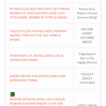
PATNOS İLÇESI BAŞTARLA KÖYÜ ŞEYTANOVA
Patnos İlçesi
MEZRASI VE YÜNCÜLER KÖYÜ İÇME SUYU
Köylere Hizmet
TESISI BAKIM, ONARIM VE YAPIM İŞI (KHGB)
Götürme Birliği
KÖYLERE
TAŞLIÇAY İLÇESI TANYOLU KÖYÜ ADAKENT
HİZMET
MEZRASI TERFI HATTI VE GES YAPIM İŞ
GÖTÜRME
(KHGB)
BİRLİĞİ
Doğubayazıt
PAPER POİNT (15- 40) MALZEME ALIM İŞİ
Ağız ve Diş
(DOĞRUDAN TEMIN)
Sağlığı Merkezi
TAŞLIÇAY
JENERATÖR İÇİN 4 KALEM MALZEME ALIMI
DEVLET
(DOĞRUDAN TEMIN)
HASTANESİ
MÜDÜRLÜĞÜMÜZE BAĞLI; HALK SAĞLIĞI
BAŞKANLIĞI BÜNYESINDEKI TUTAK TSM
AĞRI İL SAĞLIK