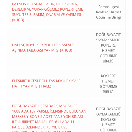
PATNOS İLÇESI BALTACIK, YÜREKVEREN,
Patnos İlçesi
DERECIK VE YUKARIGÖÇMEZ KÖYLERI İÇME
Köylere Hizmet
SUYU TESISI BAKIM, ONARIM VE YAPIM İŞI
Götürme Birliği
(KHGB)
DOĞUBAYAZIT
KAYMAKAMLIĞI
HALLAÇ KÖYÜ KÖY YOLU BSK ASFALT
KÖYLERE
AŞINMA TABAKASI YAPIM İŞI (KHGB)
HİZMET
GÖTÜRME
BİRLİĞİ
KÖYLERE
ELEŞKIRT İLÇESI DOLUTAŞ KÖYÜ EK İSALE
HİZMET
HATTI YAPIM İŞI (İHALE)
GÖTÜRME
BİRLİĞİ
DOĞUBAYAZIT İLÇESI BARIŞ MAHALLESI
DOĞUBAYAZIT
1608 ADA 167 PARSEL İÇERISINDE BULUNAN
KAYMAKAMLIĞI
MERKEZ YİBO VE 2 ADET PANSIYON BINASI
KÖYLERE
İLE HÜRRIYET MAHALLESI 611 ADA 11
HİZMET
PARSEL ÜZERINDEKI 75. YIL İLK VE
GÖTÜRME