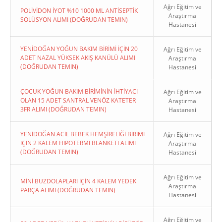
Ağrı Eğitim ve
POLİVİDON İYOT %10 1000 ML ANTİSEPTİK
Araştırma
SOLÜSYON ALIMI (DOĞRUDAN TEMIN)
Hastanesi
YENİDOĞAN YOĞUN BAKIM BİRİMİ İÇİN 20
Ağrı Eğitim ve
ADET NAZAL YÜKSEK AKIŞ KANÜLÜ ALIMI
Araştırma
(DOĞRUDAN TEMIN)
Hastanesi
ÇOCUK YOĞUN BAKIM BİRİMİNİN İHTİYACI
Ağrı Eğitim ve
OLAN 15 ADET SANTRAL VENÖZ KATETER
Araştırma
3FR ALIMI (DOĞRUDAN TEMIN)
Hastanesi
YENİDOĞAN ACİL BEBEK HEMŞİRELİĞİ BİRİMİ
Ağrı Eğitim ve
İÇİN 2 KALEM HİPOTERMİ BLANKETİ ALIMI
Araştırma
(DOĞRUDAN TEMIN)
Hastanesi
Ağrı Eğitim ve
MİNİ BUZDOLAPLARI İÇİN 4 KALEM YEDEK
Araştırma
PARÇA ALIMI (DOĞRUDAN TEMIN)
Hastanesi
Ağrı Eğitim ve