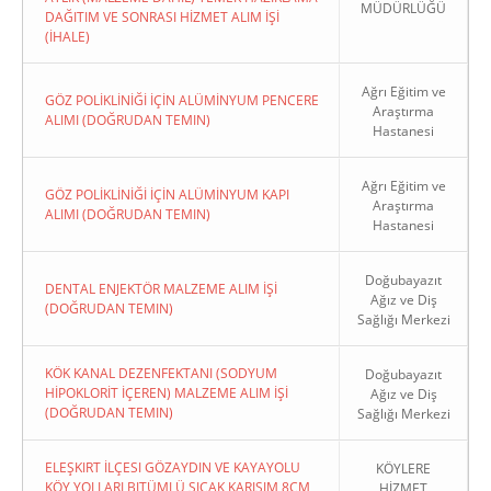
MÜDÜRLÜĞÜ
DAĞITIM VE SONRASI HİZMET ALIM İŞİ
(İHALE)
Ağrı Eğitim ve
GÖZ POLİKLİNİĞİ İÇİN ALÜMİNYUM PENCERE
Araştırma
ALIMI (DOĞRUDAN TEMIN)
Hastanesi
Ağrı Eğitim ve
GÖZ POLİKLİNİĞİ İÇİN ALÜMİNYUM KAPI
Araştırma
ALIMI (DOĞRUDAN TEMIN)
Hastanesi
Doğubayazıt
DENTAL ENJEKTÖR MALZEME ALIM İŞİ
Ağız ve Diş
(DOĞRUDAN TEMIN)
Sağlığı Merkezi
KÖK KANAL DEZENFEKTANI (SODYUM
Doğubayazıt
HİPOKLORİT İÇEREN) MALZEME ALIM İŞİ
Ağız ve Diş
(DOĞRUDAN TEMIN)
Sağlığı Merkezi
ELEŞKIRT İLÇESI GÖZAYDIN VE KAYAYOLU
KÖYLERE
KÖY YOLLARI BITÜMLÜ SICAK KARIŞIM 8CM
HİZMET