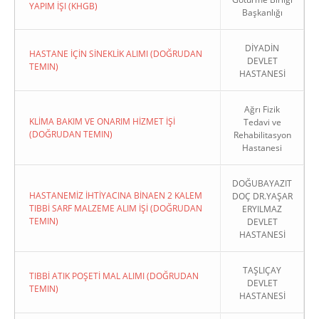
YAPIM İŞI (KHGB)
Başkanlığı
DİYADİN
HASTANE İÇİN SİNEKLİK ALIMI (DOĞRUDAN
DEVLET
TEMIN)
HASTANESİ
Ağrı Fizik
KLİMA BAKIM VE ONARIM HİZMET İŞİ
Tedavi ve
(DOĞRUDAN TEMIN)
Rehabilitasyon
Hastanesi
DOĞUBAYAZIT
HASTANEMİZ İHTİYACINA BİNAEN 2 KALEM
DOÇ DR.YAŞAR
TIBBİ SARF MALZEME ALIM İŞİ (DOĞRUDAN
ERYILMAZ
TEMIN)
DEVLET
HASTANESİ
TAŞLIÇAY
TIBBİ ATIK POŞETİ MAL ALIMI (DOĞRUDAN
DEVLET
TEMIN)
HASTANESİ