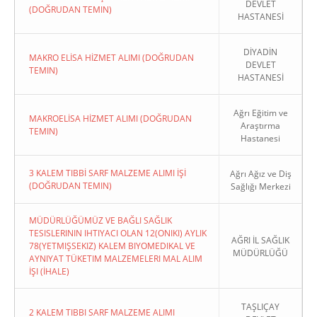
DEVLET
(DOĞRUDAN TEMIN)
HASTANESİ
DİYADİN
MAKRO ELİSA HİZMET ALIMI (DOĞRUDAN
DEVLET
TEMIN)
HASTANESİ
Ağrı Eğitim ve
MAKROELİSA HİZMET ALIMI (DOĞRUDAN
Araştırma
TEMIN)
Hastanesi
3 KALEM TIBBİ SARF MALZEME ALIMI İŞİ
Ağrı Ağız ve Diş
(DOĞRUDAN TEMIN)
Sağlığı Merkezi
MÜDÜRLÜĞÜMÜZ VE BAĞLI SAĞLIK
TESISLERININ IHTIYACI OLAN 12(ONIKI) AYLIK
AĞRI İL SAĞLIK
78(YETMIŞSEKIZ) KALEM BIYOMEDIKAL VE
MÜDÜRLÜĞÜ
AYNIYAT TÜKETIM MALZEMELERI MAL ALIM
İŞI (İHALE)
TAŞLIÇAY
2 KALEM TIBBI SARF MALZEME ALIMI