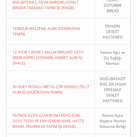
BSK (BITÜMLÜ SICAK KARIŞIM) ASFALT
GÖTÜRME
BINDER TABAKASI YAPIM İŞI (KHGB)
BİRLİĞİ
DİYADİN
TEMİZLİK MALZEME ALIMI (DOĞRUDAN
DEVLET
TEMIN)
HASTANESİ
12 AYLIK 1 KISIM 1 KALEM İMPLANT ÜSTÜ
Patnos Ağız ve
KRON KÖPRÜ (SERAMİK) HİZMET ALIM İŞİ
Diş Sağlığı
(İHALE)
Merkezi
DOĞUBAYAZIT
DOÇ DR.YAŞAR
30 ADET PEDALLI METAL ÇÖP KOVASI (70) LT
ERYILMAZ
ALIM İŞİ (DOĞRUDAN TEMIN)
DEVLET
HASTANESİ
PATNOS İLÇESI GÜVERCINLI KÖYÜ İÇME
Patnos İlçesi
SUYU TESISI VE ENH (ENERJI NAKIL HATTI)
Köylere Hizmet
BAKIM, ONARIM VE YAPIM İŞI (KHGB)
Götürme Birliği