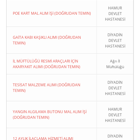
HAMUR
POE KART MAL ALIM İŞİ (DOĞRUDAN TEMIN)
DEVLET
HASTANESİ
DİYADİN
GAİTA KABI KAŞIKLI ALIMI (DOĞRUDAN
DEVLET
TEMIN)
HASTANESİ
İL MÜFTÜLÜĞÜ RESMİ ARAÇLARI İÇİN
Ağrı İl
AKARYAKIT ALIMI (DOĞRUDAN TEMIN)
Müftülüğü
DİYADİN
TESİSAT MALZEME ALIMI (DOĞRUDAN
DEVLET
TEMIN)
HASTANESİ
HAMUR
YANGIN ALGILAMA BUTONU MAL ALIM İŞİ
DEVLET
(DOĞRUDAN TEMIN)
HASTANESİ
DİYADİN
12 AYLIK İLAÇLAMA HİZMETİ ALIMI