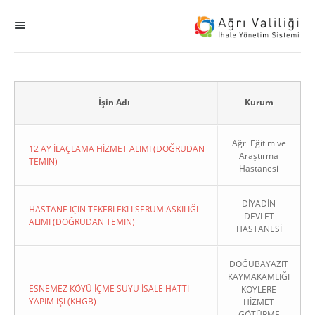
MENÜ
Ana Sayfa
ihale
İşin Adı
Kurum
Dogrudan Temin
Ağrı Eğitim ve
12 AY İLAÇLAMA HİZMET ALIMI (DOĞRUDAN
Araştırma
TEMIN)
Hastanesi
Sodes
DİYADİN
KHGB
HASTANE İÇİN TEKERLEKLİ SERUM ASKILIĞI
DEVLET
ALIMI (DOĞRUDAN TEMIN)
HASTANESİ
Okul
DOĞUBAYAZIT
KAYMAKAMLIĞI
Sonuçlanan Kayıtlar
ESNEMEZ KÖYÜ İÇME SUYU İSALE HATTI
KÖYLERE
YAPIM İŞI (KHGB)
HİZMET
Kapat
GÖTÜRME