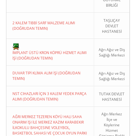
BİRLİĞİ
TAŞLIÇAY
2 KALEM TIBBİ SARF MALZEME ALIMI
DEVLET
(DOĞRUDAN TEMIN)
HASTANESİ
Copyright 2022. Ağrı Valiliği
Ağrı Ağız ve Diş
İMPLANT ÜSTÜ KRON KÖPRÜ HİZMET ALIMI
Sağlığı Merkezi
İŞİ (DOĞRUDAN TEMIN)
DUVAR TİPİ KLİMA ALIM İŞİ (DOĞRUDAN
Ağrı Ağız ve Diş
TEMIN)
Sağlığı Merkezi
NST CIHAZLARI İÇIN 3 KALEM YEDEK PARÇA
TUTAK DEVLET
ALIMI (DOĞRUDAN TEMIN)
HASTANESİ
Ağrı Merkez
AĞRI MERKEZ TEZEREN KÖYÜ HALI SAHA
İlçe ve
ONARIM İŞI İLE MERKEZ KAZIM KARABEKIR
Köylerine
İLKOKULU BAHÇESINE VOLEYBOL,
Hizmet
BASKETBOL SAHASI VE ÇOCUK OYUN PARKI
Götürme Birliği