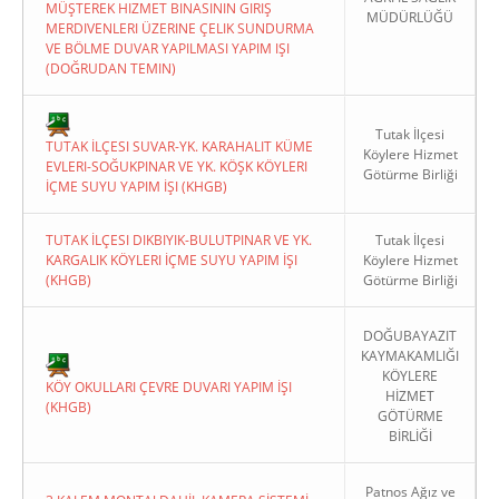
MÜŞTEREK HIZMET BINASININ GIRIŞ
MÜDÜRLÜĞÜ
MERDIVENLERI ÜZERINE ÇELIK SUNDURMA
VE BÖLME DUVAR YAPILMASI YAPIM IŞI
(DOĞRUDAN TEMIN)
Tutak İlçesi
TUTAK İLÇESI SUVAR-YK. KARAHALIT KÜME
Köylere Hizmet
EVLERI-SOĞUKPINAR VE YK. KÖŞK KÖYLERI
Götürme Birliği
İÇME SUYU YAPIM İŞI (KHGB)
TUTAK İLÇESI DIKBIYIK-BULUTPINAR VE YK.
Tutak İlçesi
KARGALIK KÖYLERI İÇME SUYU YAPIM İŞI
Köylere Hizmet
(KHGB)
Götürme Birliği
DOĞUBAYAZIT
KAYMAKAMLIĞI
KÖYLERE
KÖY OKULLARI ÇEVRE DUVARI YAPIM İŞI
HİZMET
(KHGB)
GÖTÜRME
BİRLİĞİ
Patnos Ağız ve