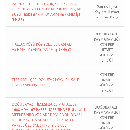
PATNOS İLÇESI BALTACIK, YÜREKVEREN,
Patnos İlçesi
DERECIK VE YUKARIGÖÇMEZ KÖYLERI İÇME
Köylere Hizmet
SUYU TESISI BAKIM, ONARIM VE YAPIM İŞI
Götürme Birliği
(KHGB)
DOĞUBAYAZIT
KAYMAKAMLIĞI
HALLAÇ KÖYÜ KÖY YOLU BSK ASFALT
KÖYLERE
AŞINMA TABAKASI YAPIM İŞI (KHGB)
HİZMET
GÖTÜRME
BİRLİĞİ
KÖYLERE
ELEŞKIRT İLÇESI DOLUTAŞ KÖYÜ EK İSALE
HİZMET
HATTI YAPIM İŞI (İHALE)
GÖTÜRME
BİRLİĞİ
DOĞUBAYAZIT İLÇESI BARIŞ MAHALLESI
DOĞUBAYAZIT
1608 ADA 167 PARSEL İÇERISINDE BULUNAN
KAYMAKAMLIĞI
MERKEZ YİBO VE 2 ADET PANSIYON BINASI
KÖYLERE
İLE HÜRRIYET MAHALLESI 611 ADA 11
HİZMET
PARSEL ÜZERINDEKI 75. YIL İLK VE
GÖTÜRME