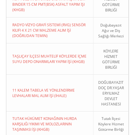
BINDER 15 CM PMT(BSK) ASFALT YAPIM İŞI
GÖTÜRME
(KHGB)
BİRLİĞİ
RADYO VİZYO GRAFİ SİSTEMİ (RVG) SENSÖR
Doğubayazıt
KILIFI 4 X 21 CM MALZEME ALIM İŞİ
Ağız ve Diş
(DOĞRUDAN TEMIN)
Sağlığı Merkezi
KÖYLERE
TAŞLIÇAY İLÇESİ MUHTELİF KÖYLERDE İÇME
HİZMET
SUYU DEPO ONARIMLARI YAPIM İŞİ (KHGB)
GÖTÜRME
BİRLİĞİ
DOĞUBAYAZIT
DOÇ DR.YAŞAR
11 KALEM TABELA VE YÖNLENDİRME
ERYILMAZ
LEVHALARI MAL ALIM İŞİ (İHALE)
DEVLET
HASTANESİ
TUTAK HÜKÜMET KONAĞININ HURDA
Tutak İlçesi
KARŞILIĞI YIKIMI VE MOLOZLARININ
Köylere Hizmet
TAŞINMASI İŞI (KHGB)
Götürme Birliği