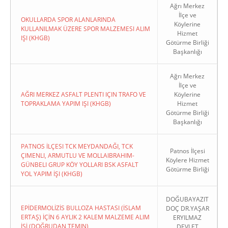
Ağrı Merkez
İlçe ve
OKULLARDA SPOR ALANLARINDA
Köylerine
KULLANILMAK ÜZERE SPOR MALZEMESI ALIM
Hizmet
IŞI (KHGB)
Götürme Birliği
Başkanlığı
Ağrı Merkez
İlçe ve
AĞRI MERKEZ ASFALT PLENTI IÇIN TRAFO VE
Köylerine
TOPRAKLAMA YAPIM IŞI (KHGB)
Hizmet
Götürme Birliği
Başkanlığı
PATNOS İLÇESI TCK MEYDANDAĞI, TCK
Patnos İlçesi
ÇIMENLI, ARMUTLU VE MOLLAIBRAHIM-
Köylere Hizmet
GÜNBELI GRUP KÖY YOLLARI BSK ASFALT
Götürme Birliği
YOL YAPIM İŞI (KHGB)
DOĞUBAYAZIT
EPİDERMOLİZİS BULLOZA HASTASI (İSLAM
DOÇ DR.YAŞAR
ERTAŞ) İÇİN 6 AYLIK 2 KALEM MALZEME ALIM
ERYILMAZ
İŞİ (DOĞRUDAN TEMIN)
DEVLET