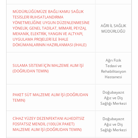
MÜDÜRLÜĞÜMÜZE BAĞLI KAMU SAĞLIK
TESİSLERİ RUHSATLANDIRMA
YÖNETMELİĞİNE UYGUN DÜZENLENMESİNE
AĞRI İL SAĞLIK
YÖNELİK; GENEL TADİLAT, MİMARİ, PEYZAJ,
MÜDÜRLÜĞÜ
MEKANİK, ELEKTRİK, YANGIN VE ALTYAPI,
UYGULAMA PROJELERİ İLE İHALE
DÖKÜMANLARININ HAZIRLANMASI (İHALE)
Ağrı Fizik
SULAMA SİSTEMİ İÇİN MALZEME ALIM İŞİ
Tedavi ve
(DOĞRUDAN TEMIN)
Rehabilitasyon
Hastanesi
Doğubayazıt
PAKET SÜT MALZEME ALIM İŞİ (DOĞRUDAN
Ağız ve Diş
TEMIN)
Sağlığı Merkezi
CİHAZ YÜZEY DEZENFEKTANI ALHEDİTSİZ
Doğubayazıt
FOSFATSIZ MENDİL (100LÜK PAKET)
Ağız ve Diş
MALZEME ALIM İŞİ (DOĞRUDAN TEMIN)
Sağlığı Merkezi