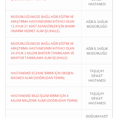
HASTANESİ
MÜDÜRLÜĞÜMÜZE BAĞLI AĞRI EĞİTİM VE
ARAŞTIRMA HASTANESİNİN İHTİYACI OLAN
AĞRI İL SAĞLIK
12 AYLIK 21 ADET ASANSÖRLER İÇİN BAKIM
MÜDÜRLÜĞÜ
ONARIM HİZMET ALIM İŞİ (İHALE)
MÜDÜRLÜĞÜMÜZE BAĞLI AĞRI EĞİTİM VE
ARAŞTIRMA HASTANESİNİN İHTİYACI OLAN
AĞRI İL SAĞLIK
24 AYLIK 2 KALEM BAKTERİ TANIMLAMA VE
MÜDÜRLÜĞÜ
MANTAR TANIMLAMA ALIM İŞİ (İHALE)
TAŞLIÇAY
HASTANEMİZ ECZANE BİRİMİ İÇİN OKSİJEN
DEVLET
MASKESİ ALIMI (DOĞRUDAN TEMIN)
HASTANESİ
TAŞLIÇAY
HASTANEMİZ BİLGİ İŞLEM BİRİMİ İÇİN 4
DEVLET
KALEM MALZEME ALIMI (DOĞRUDAN TEMIN)
HASTANESİ
DOĞUBAYAZIT