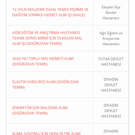
Eleşkirt İlçe
12 AYLIK MALZEME DAHİL YEMEK PİŞİRME VE
Devlet
DAĞITIM SONRASI HİZMET ALIM İŞİ (İHALE)
Hastanesi
AĞRI EĞİTİM VE ARAŞTIRMA HASTANESİ
Ağrı Eğitim ve
TEKNİK SERVİS BİRİMİ İÇİN 55 KALEM MAL
Araştırma
ALIM İŞİ (DOĞRUDAN TEMIN)
Hastanesi
2026 YILI TOPLU SMS HİZMETİ ALIMI
TUTAK DEVLET
(DOĞRUDAN TEMIN)
HASTANESİ
DİYADİN
ELASTİK SARGI BEZİ ALIMI (DOĞRUDAN
DEVLET
TEMIN)
HASTANESİ
DİYADİN
JENERATÖR İÇİN MALZEME ALIMI
DEVLET
(DOĞRUDAN TEMIN)
HASTANESİ
DİYADİN
KLİMA SANTRALİ İÇİN HEPA FİLTRE ALIMI