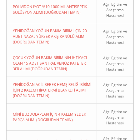
Ağrı Eğitim ve
POLİVİDON İYOT %10 1000 ML ANTİSEPTİK
Araştırma
SOLÜSYON ALIMI (DOĞRUDAN TEMIN)
Hastanesi
YENİDOĞAN YOĞUN BAKIM BİRİMİ İÇİN 20
Ağrı Eğitim ve
ADET NAZAL YÜKSEK AKIŞ KANÜLÜ ALIMI
Araştırma
(DOĞRUDAN TEMIN)
Hastanesi
ÇOCUK YOĞUN BAKIM BİRİMİNİN İHTİYACI
Ağrı Eğitim ve
OLAN 15 ADET SANTRAL VENÖZ KATETER
Araştırma
3FR ALIMI (DOĞRUDAN TEMIN)
Hastanesi
YENİDOĞAN ACİL BEBEK HEMŞİRELİĞİ BİRİMİ
Ağrı Eğitim ve
İÇİN 2 KALEM HİPOTERMİ BLANKETİ ALIMI
Araştırma
(DOĞRUDAN TEMIN)
Hastanesi
Ağrı Eğitim ve
MİNİ BUZDOLAPLARI İÇİN 4 KALEM YEDEK
Araştırma
PARÇA ALIMI (DOĞRUDAN TEMIN)
Hastanesi
Ağrı Eğitim ve