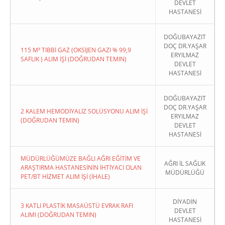
DEVLET
HASTANESİ
DOĞUBAYAZIT
DOÇ DR.YAŞAR
115 M³ TIBBİ GAZ (OKSİJEN GAZI % 99,9
ERYILMAZ
SAFLIK ) ALIM İŞİ (DOĞRUDAN TEMIN)
DEVLET
HASTANESİ
DOĞUBAYAZIT
DOÇ DR.YAŞAR
2 KALEM HEMODİYALİZ SOLÜSYONU ALIM İŞİ
ERYILMAZ
(DOĞRUDAN TEMIN)
DEVLET
HASTANESİ
MÜDÜRLÜĞÜMÜZE BAĞLI AĞRI EĞİTİM VE
AĞRI İL SAĞLIK
ARAŞTIRMA HASTANESİNİN İHTİYACI OLAN
MÜDÜRLÜĞÜ
PET/BT HİZMET ALIM İŞİ (İHALE)
DİYADİN
3 KATLI PLASTİK MASAÜSTÜ EVRAK RAFI
DEVLET
ALIMI (DOĞRUDAN TEMIN)
HASTANESİ