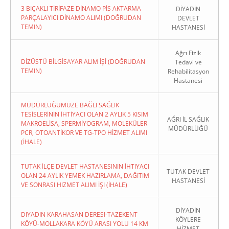
3 BIÇAKLI TİRİFAZE DİNAMO PİS AKTARMA
DİYADİN
PARÇALAYICI DİNAMO ALIMI (DOĞRUDAN
DEVLET
TEMIN)
HASTANESİ
Ağrı Fizik
DİZÜSTÜ BİLGİSAYAR ALIM İŞİ (DOĞRUDAN
Tedavi ve
TEMIN)
Rehabilitasyon
Hastanesi
MÜDÜRLÜĞÜMÜZE BAĞLI SAĞLIK
TESİSLERİNİN İHTİYACI OLAN 2 AYLIK 5 KISIM
AĞRI İL SAĞLIK
MAKROELİSA, SPERMİYOGRAM, MOLEKÜLER
MÜDÜRLÜĞÜ
PCR, OTOANTİKOR VE TG-TPO HİZMET ALIMI
(İHALE)
TUTAK İLÇE DEVLET HASTANESININ İHTIYACI
TUTAK DEVLET
OLAN 24 AYLIK YEMEK HAZIRLAMA, DAĞITIM
HASTANESİ
VE SONRASI HIZMET ALIMI İŞI (İHALE)
DİYADİN
DIYADIN KARAHASAN DERESI-TAZEKENT
KÖYLERE
KÖYÜ-MOLLAKARA KÖYÜ ARASI YOLU 14 KM
HİZMET