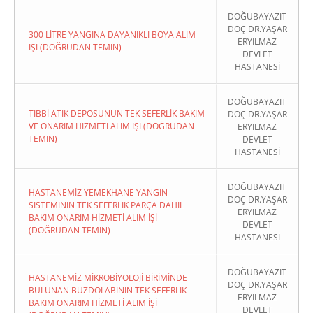
DOĞUBAYAZIT
DOÇ DR.YAŞAR
300 LİTRE YANGINA DAYANIKLI BOYA ALIM
ERYILMAZ
İŞİ (DOĞRUDAN TEMIN)
DEVLET
HASTANESİ
DOĞUBAYAZIT
TIBBİ ATIK DEPOSUNUN TEK SEFERLİK BAKIM
DOÇ DR.YAŞAR
VE ONARIM HİZMETİ ALIM İŞİ (DOĞRUDAN
ERYILMAZ
TEMIN)
DEVLET
HASTANESİ
DOĞUBAYAZIT
HASTANEMİZ YEMEKHANE YANGIN
DOÇ DR.YAŞAR
SİSTEMİNİN TEK SEFERLİK PARÇA DAHİL
ERYILMAZ
BAKIM ONARIM HİZMETİ ALIM İŞİ
DEVLET
(DOĞRUDAN TEMIN)
HASTANESİ
DOĞUBAYAZIT
HASTANEMİZ MİKROBİYOLOJİ BİRİMİNDE
DOÇ DR.YAŞAR
BULUNAN BUZDOLABININ TEK SEFERLİK
ERYILMAZ
BAKIM ONARIM HİZMETİ ALIM İŞİ
DEVLET