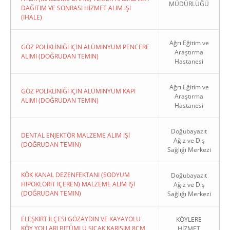
MÜDÜRLÜĞÜ
DAĞITIM VE SONRASI HİZMET ALIM İŞİ
(İHALE)
Ağrı Eğitim ve
GÖZ POLİKLİNİĞİ İÇİN ALÜMİNYUM PENCERE
Araştırma
ALIMI (DOĞRUDAN TEMIN)
Hastanesi
Ağrı Eğitim ve
GÖZ POLİKLİNİĞİ İÇİN ALÜMİNYUM KAPI
Araştırma
ALIMI (DOĞRUDAN TEMIN)
Hastanesi
Doğubayazıt
DENTAL ENJEKTÖR MALZEME ALIM İŞİ
Ağız ve Diş
(DOĞRUDAN TEMIN)
Sağlığı Merkezi
KÖK KANAL DEZENFEKTANI (SODYUM
Doğubayazıt
HİPOKLORİT İÇEREN) MALZEME ALIM İŞİ
Ağız ve Diş
(DOĞRUDAN TEMIN)
Sağlığı Merkezi
ELEŞKIRT İLÇESI GÖZAYDIN VE KAYAYOLU
KÖYLERE
KÖY YOLLARI BITÜMLÜ SICAK KARIŞIM 8CM
HİZMET