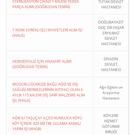
STERİLİZASYON CİHAZI 1 KALEM YEDEK
TUTAK DEVLET
PARÇA ALIMI (DOĞRUDAN TEMIN)
HASTANESİ
DOĞUBAYAZIT
DOÇ DR.YAŞAR
7 KISIM SÜREKLİ İŞÇİ KIYAFETLERİ ALIM İŞİ
ERYILMAZ
(İHALE)
DEVLET
HASTANESİ
DİYADİN
HEMODİYALİZ İÇİN ANAKART ALIMI
DEVLET
(DOĞRUDAN TEMIN)
HASTANESİ
MÜDÜRLÜĞÜMÜZE BAĞLI AĞIZ VE DİŞ
Ağrı Eğitim ve
SAĞLIĞI MERKEZLERİNİN İHTİYACI OLAN 6
Araştırma
AYLIK 115 KALEM DİŞ SARF MALZEME ALIM
Hastanesi
İŞİ; (İHALE)
KÖYLERE
AĞRI İLİ TAŞLIÇAY İLÇESİ KUMLUCA KÖYÜ
HİZMET
KÖY İÇİNDE 420 METRE SULAMA KANALI
GÖTÜRME
YAPIM İŞİ (KHGB)
BİRLİĞİ