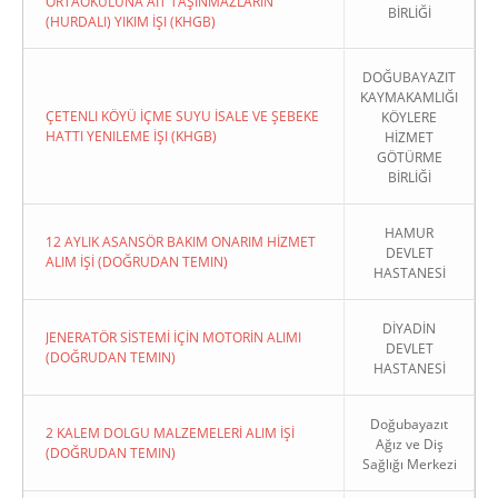
ORTAOKULUNA AIT TAŞINMAZLARIN
BİRLİĞİ
(HURDALI) YIKIM İŞI (KHGB)
DOĞUBAYAZIT
KAYMAKAMLIĞI
ÇETENLI KÖYÜ İÇME SUYU İSALE VE ŞEBEKE
KÖYLERE
HATTI YENILEME İŞI (KHGB)
HİZMET
GÖTÜRME
BİRLİĞİ
HAMUR
12 AYLIK ASANSÖR BAKIM ONARIM HİZMET
DEVLET
ALIM İŞİ (DOĞRUDAN TEMIN)
HASTANESİ
DİYADİN
JENERATÖR SİSTEMİ İÇİN MOTORİN ALIMI
DEVLET
(DOĞRUDAN TEMIN)
HASTANESİ
Doğubayazıt
2 KALEM DOLGU MALZEMELERİ ALIM İŞİ
Ağız ve Diş
(DOĞRUDAN TEMIN)
Sağlığı Merkezi