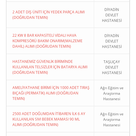
DİYADİN
2 ADET DİŞ ÜNİTİ İÇİN YEDEK PARÇA ALIMI
DEVLET
(DOĞRUDAN TEMIN)
HASTANESİ
22 KW 8 BAR KAPASİTELİ VİDALI HAVA
DİYADİN
KOMPRESÖRÜ BAKIM ONARIM(MALZEME
DEVLET
DAHİL) ALIMI (DOĞRUDAN TEMIN)
HASTANESİ
HASTANEMİZ GÜVENLİK BİRİMİNDE
TAŞLIÇAY
KULLANILAN TELSİZLER İÇİN BATARYA ALIMI
DEVLET
(DOĞRUDAN TEMIN)
HASTANESİ
AMELİYATHANE BİRİMİ İÇİN 1000 ADET TIRAŞ
Ağrı Eğitim ve
BIÇAĞI (PERMATİK) ALIMI (DOĞRUDAN
Araştırma
TEMIN)
Hastanesi
2500 ADET DOĞUMDAN İTİBAREN İLK 6 AY
Ağrı Eğitim ve
KULLANILAN SIVI BEBEK MAMASI 90 ML
Araştırma
ALIMI (DOĞRUDAN TEMIN)
Hastanesi