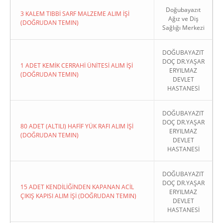
Doğubayazıt
3 KALEM TIBBİ SARF MALZEME ALIM İŞİ
Ağız ve Diş
(DOĞRUDAN TEMIN)
Sağlığı Merkezi
DOĞUBAYAZIT
DOÇ DR.YAŞAR
1 ADET KEMİK CERRAHİ ÜNİTESİ ALIM İŞİ
ERYILMAZ
(DOĞRUDAN TEMIN)
DEVLET
HASTANESİ
DOĞUBAYAZIT
DOÇ DR.YAŞAR
80 ADET (ALTILI) HAFİF YÜK RAFI ALIM İŞİ
ERYILMAZ
(DOĞRUDAN TEMIN)
DEVLET
HASTANESİ
DOĞUBAYAZIT
DOÇ DR.YAŞAR
15 ADET KENDİLİĞİNDEN KAPANAN ACİL
ERYILMAZ
ÇIKIŞ KAPISI ALIM İŞİ (DOĞRUDAN TEMIN)
DEVLET
HASTANESİ