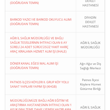
DEVLET
(DOĞRUDAN TEMIN)
HASTANESİ
DİYADİN
BARKOD YAZICI VE BARKOD OKUYUCU ALIMI
DEVLET
(DOĞRUDAN TEMIN)
HASTANESİ
AĞRI İL SAĞLIK MÜDÜRLÜĞÜ VE BAĞLI
SAĞLIK TESİSLERİNİN İHTİYACI OLAN 6 AY
AĞRI İL SAĞLIK
SÜRELİ 24 ADET SÜRÜCÜSÜZ YAKIT HARİÇ
MÜDÜRLÜĞÜ
ARAÇ KİRALAMA HİZMET ALIM İŞİ (İHALE)
DÖNER KANAL EĞESİ MAL ALIMI İŞİ
Ağrı Ağız ve Diş
(DOĞRUDAN TEMIN)
Sağlığı Merkezi
Patnos İlçesi
PATNOS İLÇESI KÖYLERI II. GRUP KÖY YOLU
Köylere Hizmet
SANAT YAPILARI YAPIM İŞI (KHGB)
Götürme Birliği
MÜDÜRLÜĞÜMÜZE BAĞLI AĞRI EĞİTİM VE
ARAŞTIRMA HASTANESİNİN İHTİYACI OLAN 1
AĞRI İL SAĞLIK
AYLIK (MALZEME DAHİL) YEMEK HAZIRLAMA