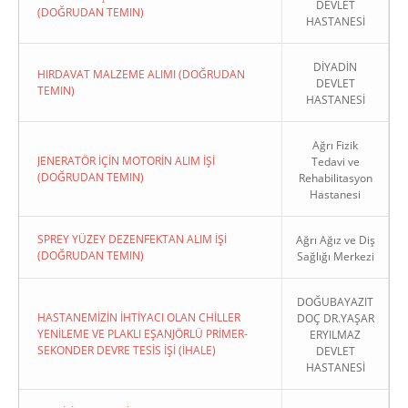
DEVLET
(DOĞRUDAN TEMIN)
HASTANESİ
DİYADİN
HIRDAVAT MALZEME ALIMI (DOĞRUDAN
DEVLET
TEMIN)
HASTANESİ
Ağrı Fizik
JENERATÖR İÇİN MOTORİN ALIM İŞİ
Tedavi ve
(DOĞRUDAN TEMIN)
Rehabilitasyon
Hastanesi
SPREY YÜZEY DEZENFEKTAN ALIM İŞİ
Ağrı Ağız ve Diş
(DOĞRUDAN TEMIN)
Sağlığı Merkezi
DOĞUBAYAZIT
HASTANEMİZİN İHTİYACI OLAN CHİLLER
DOÇ DR.YAŞAR
YENİLEME VE PLAKLI EŞANJÖRLÜ PRİMER-
ERYILMAZ
SEKONDER DEVRE TESİS İŞİ (İHALE)
DEVLET
HASTANESİ