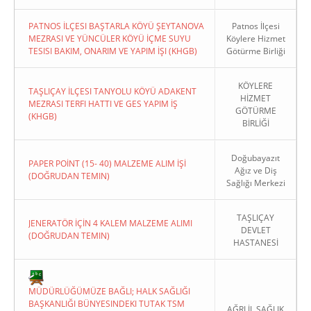
PATNOS İLÇESI BAŞTARLA KÖYÜ ŞEYTANOVA
Patnos İlçesi
MEZRASI VE YÜNCÜLER KÖYÜ İÇME SUYU
Köylere Hizmet
TESISI BAKIM, ONARIM VE YAPIM İŞI (KHGB)
Götürme Birliği
KÖYLERE
TAŞLIÇAY İLÇESI TANYOLU KÖYÜ ADAKENT
HİZMET
MEZRASI TERFI HATTI VE GES YAPIM İŞ
GÖTÜRME
(KHGB)
BİRLİĞİ
Doğubayazıt
PAPER POİNT (15- 40) MALZEME ALIM İŞİ
Ağız ve Diş
(DOĞRUDAN TEMIN)
Sağlığı Merkezi
TAŞLIÇAY
JENERATÖR İÇİN 4 KALEM MALZEME ALIMI
DEVLET
(DOĞRUDAN TEMIN)
HASTANESİ
MÜDÜRLÜĞÜMÜZE BAĞLI; HALK SAĞLIĞI
BAŞKANLIĞI BÜNYESINDEKI TUTAK TSM
AĞRI İL SAĞLIK