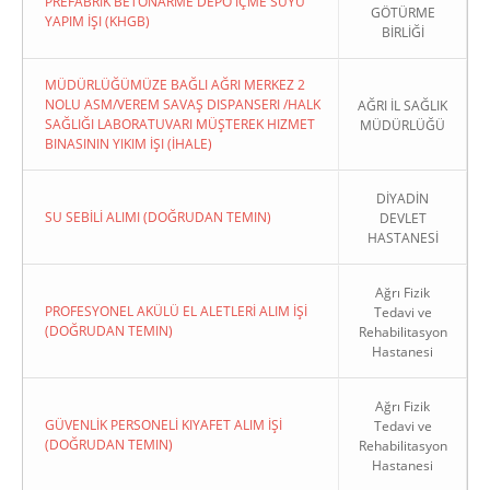
PREFABRIK BETONARME DEPO İÇME SUYU
GÖTÜRME
YAPIM İŞI (KHGB)
BİRLİĞİ
MÜDÜRLÜĞÜMÜZE BAĞLI AĞRI MERKEZ 2
NOLU ASM/VEREM SAVAŞ DISPANSERI /HALK
AĞRI İL SAĞLIK
SAĞLIĞI LABORATUVARI MÜŞTEREK HIZMET
MÜDÜRLÜĞÜ
BINASININ YIKIM İŞI (İHALE)
DİYADİN
SU SEBİLİ ALIMI (DOĞRUDAN TEMIN)
DEVLET
HASTANESİ
Ağrı Fizik
PROFESYONEL AKÜLÜ EL ALETLERİ ALIM İŞİ
Tedavi ve
(DOĞRUDAN TEMIN)
Rehabilitasyon
Hastanesi
Ağrı Fizik
GÜVENLİK PERSONELİ KIYAFET ALIM İŞİ
Tedavi ve
(DOĞRUDAN TEMIN)
Rehabilitasyon
Hastanesi