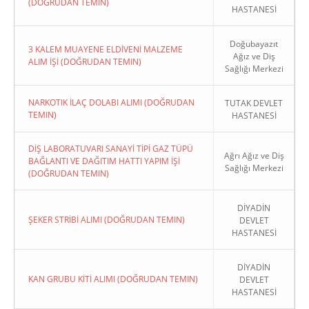
(DOĞRUDAN TEMIN)
HASTANESİ
Doğubayazıt
3 KALEM MUAYENE ELDİVENİ MALZEME
Ağız ve Diş
ALIM İŞİ (DOĞRUDAN TEMIN)
Sağlığı Merkezi
NARKOTIK İLAÇ DOLABI ALIMI (DOĞRUDAN
TUTAK DEVLET
TEMIN)
HASTANESİ
DİŞ LABORATUVARI SANAYİ TİPİ GAZ TÜPÜ
Ağrı Ağız ve Diş
BAĞLANTI VE DAĞITIM HATTI YAPIM İŞİ
Sağlığı Merkezi
(DOĞRUDAN TEMIN)
DİYADİN
ŞEKER STRİBİ ALIMI (DOĞRUDAN TEMIN)
DEVLET
HASTANESİ
DİYADİN
KAN GRUBU KİTİ ALIMI (DOĞRUDAN TEMIN)
DEVLET
HASTANESİ