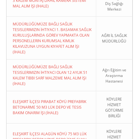
3 KALEM MONTAJ DAHİL KAMERA SİSTEMİ
Diş Sağlığı
MAL ALIM İŞİ (İHALE)
Merkezi
MÜDÜRLÜĞÜMÜZE BAĞLI SAĞLIK
TESISLERIMIZIN İHTIYACI 1. BASAMAK SAĞLIK
KURULUŞLARINDA GÖREV YAPMAKTA OLAN
AĞRI İL SAĞLIK
PERSONELLERIN KURUMSAL KIMLIK
MÜDÜRLÜĞÜ
KILAVUZUNA UYGUN KIYAFET ALIM İŞI
(İHALE)
MÜDÜRLÜĞÜMÜZE BAĞLI SAĞLIK
Ağrı Eğitim ve
TESISLERIMIZIN İHTIYACI OLAN 12 AYLIK 51
Araştırma
KALEM TIBBI SARF MALZEME MAL ALIM İŞI
Hastanesi
(İHALE)
KÖYLERE
ELEŞKIRT İLÇESI PIRABAT KÖYÜ PREFABRIK
HİZMET
BETONARME 50 M3 LÜK DEPO VE TESIS
GÖTÜRME
BAKIM ONARIM İŞI (İHALE)
BİRLİĞİ
KÖYLERE
ELEŞKIRT İLÇESI ALAGÜN KÖYÜ 75 M3 LÜK
HİZMET