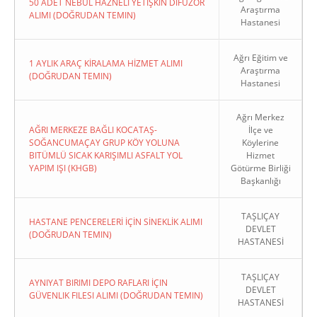
50 ADET NEBÜL HAZNELİ YETİŞKİN DİFÜZÖR
Araştırma
ALIMI (DOĞRUDAN TEMIN)
Hastanesi
Ağrı Eğitim ve
1 AYLIK ARAÇ KİRALAMA HİZMET ALIMI
Araştırma
(DOĞRUDAN TEMIN)
Hastanesi
Ağrı Merkez
AĞRI MERKEZE BAĞLI KOCATAŞ-
İlçe ve
SOĞANCUMAÇAY GRUP KÖY YOLUNA
Köylerine
BITÜMLÜ SICAK KARIŞIMLI ASFALT YOL
Hizmet
YAPIM IŞI (KHGB)
Götürme Birliği
Başkanlığı
TAŞLIÇAY
HASTANE PENCERELERİ İÇİN SİNEKLİK ALIMI
DEVLET
(DOĞRUDAN TEMIN)
HASTANESİ
TAŞLIÇAY
AYNIYAT BIRIMI DEPO RAFLARI İÇIN
DEVLET
GÜVENLIK FILESI ALIMI (DOĞRUDAN TEMIN)
HASTANESİ