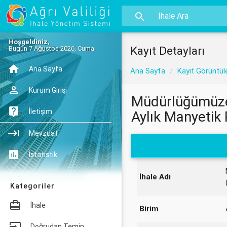
Hoşgeldiniz,
Kayıt Detayları
Bugün 7 Ağustos 2026, Cuma
Ana Sayfa
Ana Sayfa
Kayıt Görüntül
Kurum Girişi
Müdürlüğümüze B
İletişim
Aylık Manyetik
Mevzuat
İstatistik
İhale Adı
Kategoriler
İhale
Birim
Doğrudan Temin