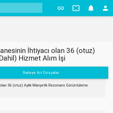
0
nesinin İhtiyacı olan 36 (otuz)
hil) Hizmet Alım İşi
İhaleye Ait Dosyalar
 olan 36 (otuz) Aylık Manyetik Rezonans Görüntüleme