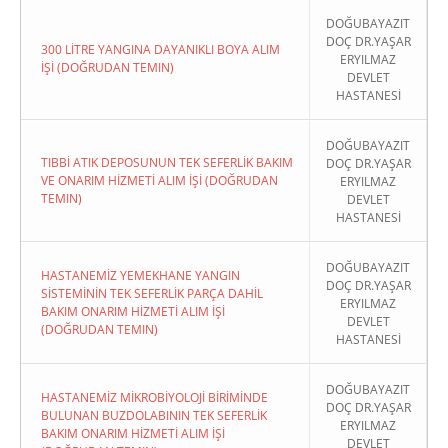
DOĞUBAYAZIT
DOÇ DR.YAŞAR
300 LİTRE YANGINA DAYANIKLI BOYA ALIM
ERYILMAZ
İŞİ (DOĞRUDAN TEMIN)
DEVLET
HASTANESİ
DOĞUBAYAZIT
TIBBİ ATIK DEPOSUNUN TEK SEFERLİK BAKIM
DOÇ DR.YAŞAR
VE ONARIM HİZMETİ ALIM İŞİ (DOĞRUDAN
ERYILMAZ
TEMIN)
DEVLET
HASTANESİ
DOĞUBAYAZIT
HASTANEMİZ YEMEKHANE YANGIN
DOÇ DR.YAŞAR
SİSTEMİNİN TEK SEFERLİK PARÇA DAHİL
ERYILMAZ
BAKIM ONARIM HİZMETİ ALIM İŞİ
DEVLET
(DOĞRUDAN TEMIN)
HASTANESİ
DOĞUBAYAZIT
HASTANEMİZ MİKROBİYOLOJİ BİRİMİNDE
DOÇ DR.YAŞAR
BULUNAN BUZDOLABININ TEK SEFERLİK
ERYILMAZ
BAKIM ONARIM HİZMETİ ALIM İŞİ
DEVLET