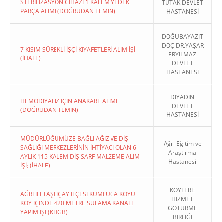
STERİLİZASYON CİHAZI 1 KALEM YEDEK
TUTAK DEVLET
PARÇA ALIMI (DOĞRUDAN TEMIN)
HASTANESİ
DOĞUBAYAZIT
DOÇ DR.YAŞAR
7 KISIM SÜREKLİ İŞÇİ KIYAFETLERİ ALIM İŞİ
ERYILMAZ
(İHALE)
DEVLET
HASTANESİ
DİYADİN
HEMODİYALİZ İÇİN ANAKART ALIMI
DEVLET
(DOĞRUDAN TEMIN)
HASTANESİ
MÜDÜRLÜĞÜMÜZE BAĞLI AĞIZ VE DİŞ
Ağrı Eğitim ve
SAĞLIĞI MERKEZLERİNİN İHTİYACI OLAN 6
Araştırma
AYLIK 115 KALEM DİŞ SARF MALZEME ALIM
Hastanesi
İŞİ; (İHALE)
KÖYLERE
AĞRI İLİ TAŞLIÇAY İLÇESİ KUMLUCA KÖYÜ
HİZMET
KÖY İÇİNDE 420 METRE SULAMA KANALI
GÖTÜRME
YAPIM İŞİ (KHGB)
BİRLİĞİ