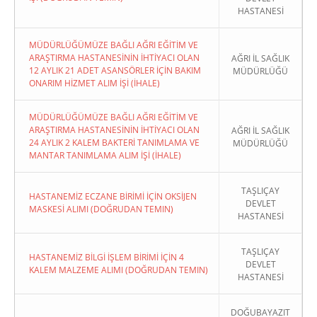
HASTANESİ
MÜDÜRLÜĞÜMÜZE BAĞLI AĞRI EĞİTİM VE
ARAŞTIRMA HASTANESİNİN İHTİYACI OLAN
AĞRI İL SAĞLIK
12 AYLIK 21 ADET ASANSÖRLER İÇİN BAKIM
MÜDÜRLÜĞÜ
ONARIM HİZMET ALIM İŞİ (İHALE)
MÜDÜRLÜĞÜMÜZE BAĞLI AĞRI EĞİTİM VE
ARAŞTIRMA HASTANESİNİN İHTİYACI OLAN
AĞRI İL SAĞLIK
24 AYLIK 2 KALEM BAKTERİ TANIMLAMA VE
MÜDÜRLÜĞÜ
MANTAR TANIMLAMA ALIM İŞİ (İHALE)
TAŞLIÇAY
HASTANEMİZ ECZANE BİRİMİ İÇİN OKSİJEN
DEVLET
MASKESİ ALIMI (DOĞRUDAN TEMIN)
HASTANESİ
TAŞLIÇAY
HASTANEMİZ BİLGİ İŞLEM BİRİMİ İÇİN 4
DEVLET
KALEM MALZEME ALIMI (DOĞRUDAN TEMIN)
HASTANESİ
DOĞUBAYAZIT