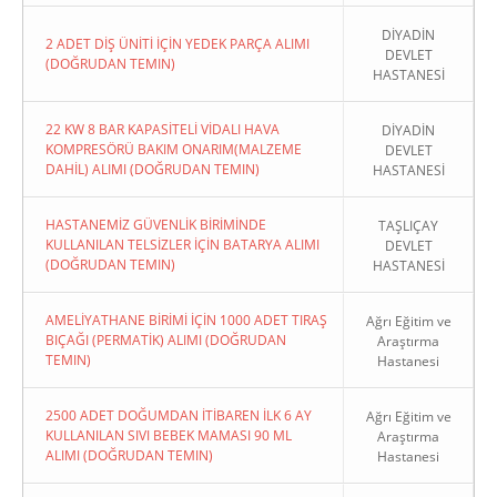
DİYADİN
2 ADET DİŞ ÜNİTİ İÇİN YEDEK PARÇA ALIMI
DEVLET
(DOĞRUDAN TEMIN)
HASTANESİ
22 KW 8 BAR KAPASİTELİ VİDALI HAVA
DİYADİN
KOMPRESÖRÜ BAKIM ONARIM(MALZEME
DEVLET
DAHİL) ALIMI (DOĞRUDAN TEMIN)
HASTANESİ
HASTANEMİZ GÜVENLİK BİRİMİNDE
TAŞLIÇAY
KULLANILAN TELSİZLER İÇİN BATARYA ALIMI
DEVLET
(DOĞRUDAN TEMIN)
HASTANESİ
AMELİYATHANE BİRİMİ İÇİN 1000 ADET TIRAŞ
Ağrı Eğitim ve
BIÇAĞI (PERMATİK) ALIMI (DOĞRUDAN
Araştırma
TEMIN)
Hastanesi
2500 ADET DOĞUMDAN İTİBAREN İLK 6 AY
Ağrı Eğitim ve
KULLANILAN SIVI BEBEK MAMASI 90 ML
Araştırma
ALIMI (DOĞRUDAN TEMIN)
Hastanesi