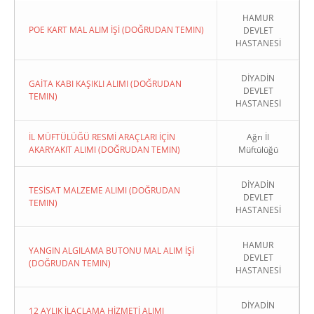
HAMUR
POE KART MAL ALIM İŞİ (DOĞRUDAN TEMIN)
DEVLET
HASTANESİ
DİYADİN
GAİTA KABI KAŞIKLI ALIMI (DOĞRUDAN
DEVLET
TEMIN)
HASTANESİ
İL MÜFTÜLÜĞÜ RESMİ ARAÇLARI İÇİN
Ağrı İl
AKARYAKIT ALIMI (DOĞRUDAN TEMIN)
Müftülüğü
DİYADİN
TESİSAT MALZEME ALIMI (DOĞRUDAN
DEVLET
TEMIN)
HASTANESİ
HAMUR
YANGIN ALGILAMA BUTONU MAL ALIM İŞİ
DEVLET
(DOĞRUDAN TEMIN)
HASTANESİ
DİYADİN
12 AYLIK İLAÇLAMA HİZMETİ ALIMI