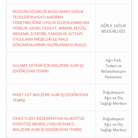
MÜDÜRLÜĞÜMÜZE BAĞLI KAMU SAĞLIK
TESİSLERİ RUHSATLANDIRMA
YÖNETMELİĞİNE UYGUN DÜZENLENMESİNE
AĞRI İL SAĞLIK
YÖNELİK; GENEL TADİLAT, MİMARİ, PEYZAJ,
MÜDÜRLÜĞÜ
MEKANİK, ELEKTRİK, YANGIN VE ALTYAPI,
UYGULAMA PROJELERİ İLE İHALE
DÖKÜMANLARININ HAZIRLANMASI (İHALE)
Ağrı Fizik
SULAMA SİSTEMİ İÇİN MALZEME ALIM İŞİ
Tedavi ve
(DOĞRUDAN TEMIN)
Rehabilitasyon
Hastanesi
Doğubayazıt
PAKET SÜT MALZEME ALIM İŞİ (DOĞRUDAN
Ağız ve Diş
TEMIN)
Sağlığı Merkezi
CİHAZ YÜZEY DEZENFEKTANI ALHEDİTSİZ
Doğubayazıt
FOSFATSIZ MENDİL (100LÜK PAKET)
Ağız ve Diş
MALZEME ALIM İŞİ (DOĞRUDAN TEMIN)
Sağlığı Merkezi