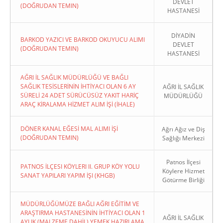
DEVLET
(DOĞRUDAN TEMIN)
HASTANESİ
DİYADİN
BARKOD YAZICI VE BARKOD OKUYUCU ALIMI
DEVLET
(DOĞRUDAN TEMIN)
HASTANESİ
AĞRI İL SAĞLIK MÜDÜRLÜĞÜ VE BAĞLI
SAĞLIK TESİSLERİNİN İHTİYACI OLAN 6 AY
AĞRI İL SAĞLIK
SÜRELİ 24 ADET SÜRÜCÜSÜZ YAKIT HARİÇ
MÜDÜRLÜĞÜ
ARAÇ KİRALAMA HİZMET ALIM İŞİ (İHALE)
DÖNER KANAL EĞESİ MAL ALIMI İŞİ
Ağrı Ağız ve Diş
(DOĞRUDAN TEMIN)
Sağlığı Merkezi
Patnos İlçesi
PATNOS İLÇESI KÖYLERI II. GRUP KÖY YOLU
Köylere Hizmet
SANAT YAPILARI YAPIM İŞI (KHGB)
Götürme Birliği
MÜDÜRLÜĞÜMÜZE BAĞLI AĞRI EĞİTİM VE
ARAŞTIRMA HASTANESİNİN İHTİYACI OLAN 1
AĞRI İL SAĞLIK
AYLIK (MALZEME DAHİL) YEMEK HAZIRLAMA