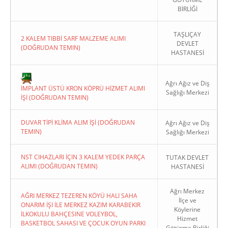
BİRLİĞİ
TAŞLIÇAY
2 KALEM TIBBİ SARF MALZEME ALIMI
DEVLET
(DOĞRUDAN TEMIN)
HASTANESİ
Copyright 2022. Ağrı Valiliği
Ağrı Ağız ve Diş
İMPLANT ÜSTÜ KRON KÖPRÜ HİZMET ALIMI
Sağlığı Merkezi
İŞİ (DOĞRUDAN TEMIN)
DUVAR TİPİ KLİMA ALIM İŞİ (DOĞRUDAN
Ağrı Ağız ve Diş
TEMIN)
Sağlığı Merkezi
NST CIHAZLARI İÇIN 3 KALEM YEDEK PARÇA
TUTAK DEVLET
ALIMI (DOĞRUDAN TEMIN)
HASTANESİ
Ağrı Merkez
AĞRI MERKEZ TEZEREN KÖYÜ HALI SAHA
İlçe ve
ONARIM İŞI İLE MERKEZ KAZIM KARABEKIR
Köylerine
İLKOKULU BAHÇESINE VOLEYBOL,
Hizmet
BASKETBOL SAHASI VE ÇOCUK OYUN PARKI
Götürme Birliği