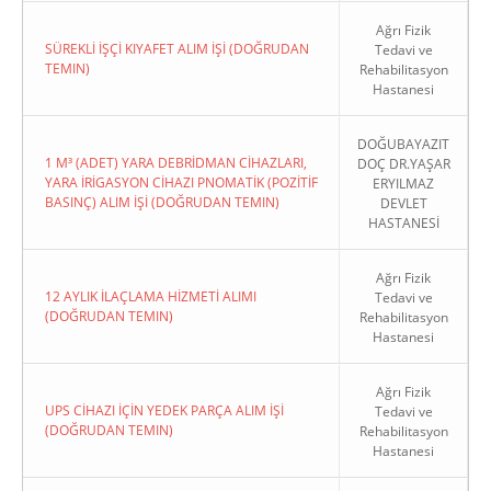
Ağrı Fizik
SÜREKLİ İŞÇİ KIYAFET ALIM İŞİ (DOĞRUDAN
Tedavi ve
TEMIN)
Rehabilitasyon
Hastanesi
DOĞUBAYAZIT
1 M³ (ADET) YARA DEBRİDMAN CİHAZLARI,
DOÇ DR.YAŞAR
YARA İRİGASYON CİHAZI PNOMATİK (POZİTİF
ERYILMAZ
BASINÇ) ALIM İŞİ (DOĞRUDAN TEMIN)
DEVLET
HASTANESİ
Ağrı Fizik
12 AYLIK İLAÇLAMA HİZMETİ ALIMI
Tedavi ve
(DOĞRUDAN TEMIN)
Rehabilitasyon
Hastanesi
Ağrı Fizik
UPS CİHAZI İÇİN YEDEK PARÇA ALIM İŞİ
Tedavi ve
(DOĞRUDAN TEMIN)
Rehabilitasyon
Hastanesi