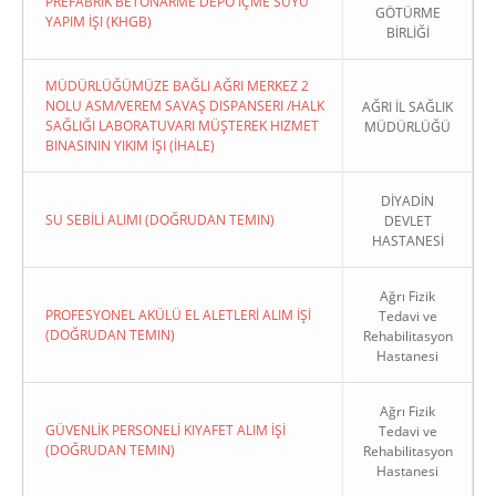
PREFABRIK BETONARME DEPO İÇME SUYU
GÖTÜRME
YAPIM İŞI (KHGB)
BİRLİĞİ
MÜDÜRLÜĞÜMÜZE BAĞLI AĞRI MERKEZ 2
NOLU ASM/VEREM SAVAŞ DISPANSERI /HALK
AĞRI İL SAĞLIK
SAĞLIĞI LABORATUVARI MÜŞTEREK HIZMET
MÜDÜRLÜĞÜ
BINASININ YIKIM İŞI (İHALE)
DİYADİN
SU SEBİLİ ALIMI (DOĞRUDAN TEMIN)
DEVLET
HASTANESİ
Ağrı Fizik
PROFESYONEL AKÜLÜ EL ALETLERİ ALIM İŞİ
Tedavi ve
(DOĞRUDAN TEMIN)
Rehabilitasyon
Hastanesi
Ağrı Fizik
GÜVENLİK PERSONELİ KIYAFET ALIM İŞİ
Tedavi ve
(DOĞRUDAN TEMIN)
Rehabilitasyon
Hastanesi