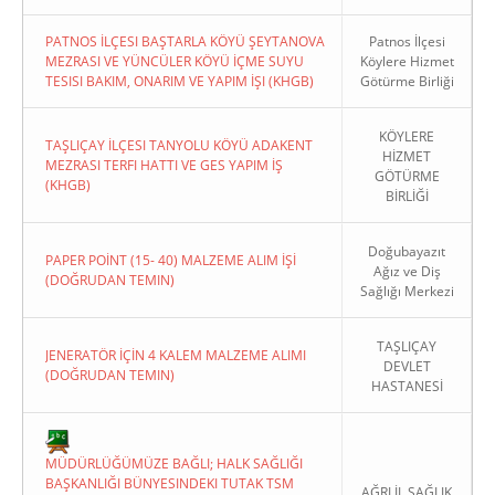
PATNOS İLÇESI BAŞTARLA KÖYÜ ŞEYTANOVA
Patnos İlçesi
MEZRASI VE YÜNCÜLER KÖYÜ İÇME SUYU
Köylere Hizmet
TESISI BAKIM, ONARIM VE YAPIM İŞI (KHGB)
Götürme Birliği
KÖYLERE
TAŞLIÇAY İLÇESI TANYOLU KÖYÜ ADAKENT
HİZMET
MEZRASI TERFI HATTI VE GES YAPIM İŞ
GÖTÜRME
(KHGB)
BİRLİĞİ
Doğubayazıt
PAPER POİNT (15- 40) MALZEME ALIM İŞİ
Ağız ve Diş
(DOĞRUDAN TEMIN)
Sağlığı Merkezi
TAŞLIÇAY
JENERATÖR İÇİN 4 KALEM MALZEME ALIMI
DEVLET
(DOĞRUDAN TEMIN)
HASTANESİ
MÜDÜRLÜĞÜMÜZE BAĞLI; HALK SAĞLIĞI
BAŞKANLIĞI BÜNYESINDEKI TUTAK TSM
AĞRI İL SAĞLIK