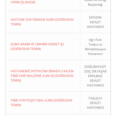
YAPIM İŞI (KHGB)
Başkanlığı
DİYADİN
HASTANE İÇİN SİNEKLİK ALIMI (DOĞRUDAN
DEVLET
TEMIN)
HASTANESİ
Ağrı Fizik
KLİMA BAKIM VE ONARIM HİZMET İŞİ
Tedavi ve
(DOĞRUDAN TEMIN)
Rehabilitasyon
Hastanesi
DOĞUBAYAZIT
HASTANEMİZ İHTİYACINA BİNAEN 2 KALEM
DOÇ DR.YAŞAR
TIBBİ SARF MALZEME ALIM İŞİ (DOĞRUDAN
ERYILMAZ
TEMIN)
DEVLET
HASTANESİ
TAŞLIÇAY
TIBBİ ATIK POŞETİ MAL ALIMI (DOĞRUDAN
DEVLET
TEMIN)
HASTANESİ