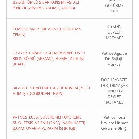
BSK (BITÜMLÜ SICAK KARIŞIM) ASFALT
GÖTÜRME
BINDER TABAKASI YAPIM İŞI (KHGB)
BİRLİĞİ
DİYADİN
TEMİZLİK MALZEME ALIMI (DOĞRUDAN
DEVLET
TEMIN)
HASTANESİ
12 AYLIK 1 KISIM 1 KALEM İMPLANT ÜSTÜ
Patnos Ağız ve
KRON KÖPRÜ (SERAMİK) HİZMET ALIM İŞİ
Diş Sağlığı
(İHALE)
Merkezi
DOĞUBAYAZIT
DOÇ DR.YAŞAR
30 ADET PEDALLI METAL ÇÖP KOVASI (70) LT
ERYILMAZ
ALIM İŞİ (DOĞRUDAN TEMIN)
DEVLET
HASTANESİ
PATNOS İLÇESI GÜVERCINLI KÖYÜ İÇME
Patnos İlçesi
SUYU TESISI VE ENH (ENERJI NAKIL HATTI)
Köylere Hizmet
BAKIM, ONARIM VE YAPIM İŞI (KHGB)
Götürme Birliği