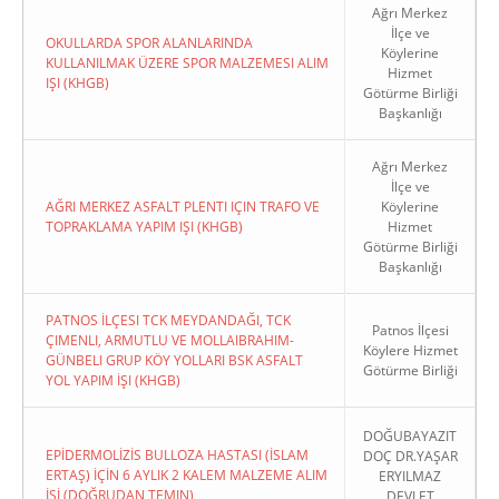
Ağrı Merkez
İlçe ve
OKULLARDA SPOR ALANLARINDA
Köylerine
KULLANILMAK ÜZERE SPOR MALZEMESI ALIM
Hizmet
IŞI (KHGB)
Götürme Birliği
Başkanlığı
Ağrı Merkez
İlçe ve
AĞRI MERKEZ ASFALT PLENTI IÇIN TRAFO VE
Köylerine
TOPRAKLAMA YAPIM IŞI (KHGB)
Hizmet
Götürme Birliği
Başkanlığı
PATNOS İLÇESI TCK MEYDANDAĞI, TCK
Patnos İlçesi
ÇIMENLI, ARMUTLU VE MOLLAIBRAHIM-
Köylere Hizmet
GÜNBELI GRUP KÖY YOLLARI BSK ASFALT
Götürme Birliği
YOL YAPIM İŞI (KHGB)
DOĞUBAYAZIT
EPİDERMOLİZİS BULLOZA HASTASI (İSLAM
DOÇ DR.YAŞAR
ERTAŞ) İÇİN 6 AYLIK 2 KALEM MALZEME ALIM
ERYILMAZ
İŞİ (DOĞRUDAN TEMIN)
DEVLET