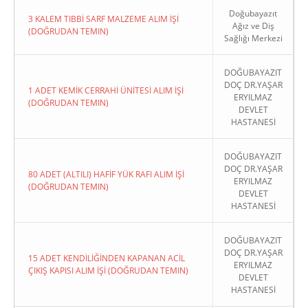
Doğubayazıt
3 KALEM TIBBİ SARF MALZEME ALIM İŞİ
Ağız ve Diş
(DOĞRUDAN TEMIN)
Sağlığı Merkezi
DOĞUBAYAZIT
DOÇ DR.YAŞAR
1 ADET KEMİK CERRAHİ ÜNİTESİ ALIM İŞİ
ERYILMAZ
(DOĞRUDAN TEMIN)
DEVLET
HASTANESİ
DOĞUBAYAZIT
DOÇ DR.YAŞAR
80 ADET (ALTILI) HAFİF YÜK RAFI ALIM İŞİ
ERYILMAZ
(DOĞRUDAN TEMIN)
DEVLET
HASTANESİ
DOĞUBAYAZIT
DOÇ DR.YAŞAR
15 ADET KENDİLİĞİNDEN KAPANAN ACİL
ERYILMAZ
ÇIKIŞ KAPISI ALIM İŞİ (DOĞRUDAN TEMIN)
DEVLET
HASTANESİ