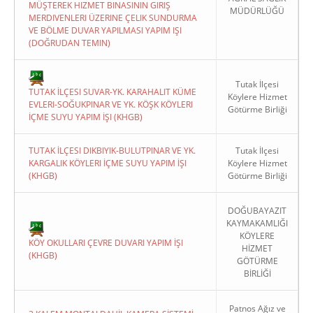
MÜŞTEREK HIZMET BINASININ GIRIŞ
MÜDÜRLÜĞÜ
MERDIVENLERI ÜZERINE ÇELIK SUNDURMA
VE BÖLME DUVAR YAPILMASI YAPIM IŞI
(DOĞRUDAN TEMIN)
Tutak İlçesi
TUTAK İLÇESI SUVAR-YK. KARAHALIT KÜME
Köylere Hizmet
EVLERI-SOĞUKPINAR VE YK. KÖŞK KÖYLERI
Götürme Birliği
İÇME SUYU YAPIM İŞI (KHGB)
TUTAK İLÇESI DIKBIYIK-BULUTPINAR VE YK.
Tutak İlçesi
KARGALIK KÖYLERI İÇME SUYU YAPIM İŞI
Köylere Hizmet
(KHGB)
Götürme Birliği
DOĞUBAYAZIT
KAYMAKAMLIĞI
KÖYLERE
KÖY OKULLARI ÇEVRE DUVARI YAPIM İŞI
HİZMET
(KHGB)
GÖTÜRME
BİRLİĞİ
Patnos Ağız ve