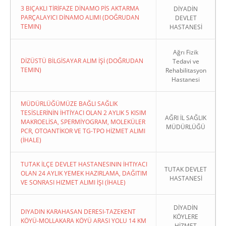
3 BIÇAKLI TİRİFAZE DİNAMO PİS AKTARMA
DİYADİN
PARÇALAYICI DİNAMO ALIMI (DOĞRUDAN
DEVLET
TEMIN)
HASTANESİ
Ağrı Fizik
DİZÜSTÜ BİLGİSAYAR ALIM İŞİ (DOĞRUDAN
Tedavi ve
TEMIN)
Rehabilitasyon
Hastanesi
MÜDÜRLÜĞÜMÜZE BAĞLI SAĞLIK
TESİSLERİNİN İHTİYACI OLAN 2 AYLIK 5 KISIM
AĞRI İL SAĞLIK
MAKROELİSA, SPERMİYOGRAM, MOLEKÜLER
MÜDÜRLÜĞÜ
PCR, OTOANTİKOR VE TG-TPO HİZMET ALIMI
(İHALE)
TUTAK İLÇE DEVLET HASTANESININ İHTIYACI
TUTAK DEVLET
OLAN 24 AYLIK YEMEK HAZIRLAMA, DAĞITIM
HASTANESİ
VE SONRASI HIZMET ALIMI İŞI (İHALE)
DİYADİN
DIYADIN KARAHASAN DERESI-TAZEKENT
KÖYLERE
KÖYÜ-MOLLAKARA KÖYÜ ARASI YOLU 14 KM
HİZMET