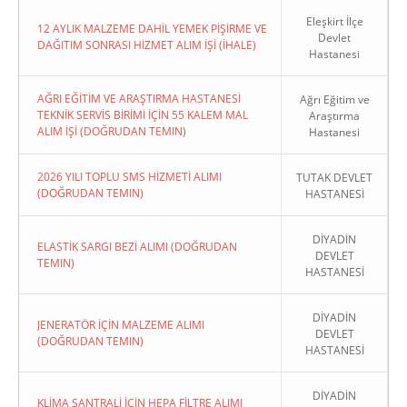
Eleşkirt İlçe
12 AYLIK MALZEME DAHİL YEMEK PİŞİRME VE
Devlet
DAĞITIM SONRASI HİZMET ALIM İŞİ (İHALE)
Hastanesi
AĞRI EĞİTİM VE ARAŞTIRMA HASTANESİ
Ağrı Eğitim ve
TEKNİK SERVİS BİRİMİ İÇİN 55 KALEM MAL
Araştırma
ALIM İŞİ (DOĞRUDAN TEMIN)
Hastanesi
2026 YILI TOPLU SMS HİZMETİ ALIMI
TUTAK DEVLET
(DOĞRUDAN TEMIN)
HASTANESİ
DİYADİN
ELASTİK SARGI BEZİ ALIMI (DOĞRUDAN
DEVLET
TEMIN)
HASTANESİ
DİYADİN
JENERATÖR İÇİN MALZEME ALIMI
DEVLET
(DOĞRUDAN TEMIN)
HASTANESİ
DİYADİN
KLİMA SANTRALİ İÇİN HEPA FİLTRE ALIMI