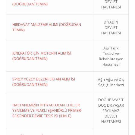
DEVLET
(DOĞRUDAN TEMIN)
HASTANESİ
DİYADİN
HIRDAVAT MALZEME ALIMI (DOĞRUDAN
DEVLET
TEMIN)
HASTANESİ
Ağrı Fizik
JENERATÖR İÇİN MOTORİN ALIM İŞİ
Tedavi ve
(DOĞRUDAN TEMIN)
Rehabilitasyon
Hastanesi
SPREY YÜZEY DEZENFEKTAN ALIM İŞİ
Ağrı Ağız ve Diş
(DOĞRUDAN TEMIN)
Sağlığı Merkezi
DOĞUBAYAZIT
HASTANEMİZİN İHTİYACI OLAN CHİLLER
DOÇ DR.YAŞAR
YENİLEME VE PLAKLI EŞANJÖRLÜ PRİMER-
ERYILMAZ
SEKONDER DEVRE TESİS İŞİ (İHALE)
DEVLET
HASTANESİ