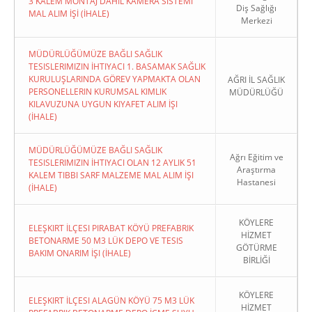
3 KALEM MONTAJ DAHİL KAMERA SİSTEMİ
Diş Sağlığı
MAL ALIM İŞİ (İHALE)
Merkezi
MÜDÜRLÜĞÜMÜZE BAĞLI SAĞLIK
TESISLERIMIZIN İHTIYACI 1. BASAMAK SAĞLIK
KURULUŞLARINDA GÖREV YAPMAKTA OLAN
AĞRI İL SAĞLIK
PERSONELLERIN KURUMSAL KIMLIK
MÜDÜRLÜĞÜ
KILAVUZUNA UYGUN KIYAFET ALIM İŞI
(İHALE)
MÜDÜRLÜĞÜMÜZE BAĞLI SAĞLIK
Ağrı Eğitim ve
TESISLERIMIZIN İHTIYACI OLAN 12 AYLIK 51
Araştırma
KALEM TIBBI SARF MALZEME MAL ALIM İŞI
Hastanesi
(İHALE)
KÖYLERE
ELEŞKIRT İLÇESI PIRABAT KÖYÜ PREFABRIK
HİZMET
BETONARME 50 M3 LÜK DEPO VE TESIS
GÖTÜRME
BAKIM ONARIM İŞI (İHALE)
BİRLİĞİ
KÖYLERE
ELEŞKIRT İLÇESI ALAGÜN KÖYÜ 75 M3 LÜK
HİZMET