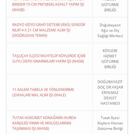
BINDER 15 CM PMT(BSK) ASFALT YAPIM İŞI
GÖTÜRME
(KHGB)
BİRLİĞİ
RADYO VİZYO GRAFİ SİSTEMİ (RVG) SENSÖR
Doğubayazıt
KILIFI 4 X 21 CM MALZEME ALIM İŞİ
Ağız ve Diş
(DOĞRUDAN TEMIN)
Sağlığı Merkezi
KÖYLERE
TAŞLIÇAY İLÇESİ MUHTELİF KÖYLERDE İÇME
HİZMET
SUYU DEPO ONARIMLARI YAPIM İŞİ (KHGB)
GÖTÜRME
BİRLİĞİ
DOĞUBAYAZIT
DOÇ DR.YAŞAR
11 KALEM TABELA VE YÖNLENDİRME
ERYILMAZ
LEVHALARI MAL ALIM İŞİ (İHALE)
DEVLET
HASTANESİ
TUTAK HÜKÜMET KONAĞININ HURDA
Tutak İlçesi
KARŞILIĞI YIKIMI VE MOLOZLARININ
Köylere Hizmet
TAŞINMASI İŞI (KHGB)
Götürme Birliği