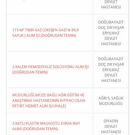
DEVLET
HASTANESİ
DOĞUBAYAZIT
DOÇ DR.YAŞAR
115 M³ TIBBİ GAZ (OKSİJEN GAZI % 99,9
ERYILMAZ
SAFLIK ) ALIM İŞİ (DOĞRUDAN TEMIN)
DEVLET
HASTANESİ
DOĞUBAYAZIT
DOÇ DR.YAŞAR
2 KALEM HEMODİYALİZ SOLÜSYONU ALIM İŞİ
ERYILMAZ
(DOĞRUDAN TEMIN)
DEVLET
HASTANESİ
MÜDÜRLÜĞÜMÜZE BAĞLI AĞRI EĞİTİM VE
AĞRI İL SAĞLIK
ARAŞTIRMA HASTANESİNİN İHTİYACI OLAN
MÜDÜRLÜĞÜ
PET/BT HİZMET ALIM İŞİ (İHALE)
DİYADİN
3 KATLI PLASTİK MASAÜSTÜ EVRAK RAFI
DEVLET
ALIMI (DOĞRUDAN TEMIN)
HASTANESİ