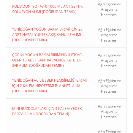
Ağrı Eğitim ve
POLİVİDON İYOT %10 1000 ML ANTİSEPTİK
Araştırma
SOLÜSYON ALIMI (DOĞRUDAN TEMIN)
Hastanesi
YENİDOĞAN YOĞUN BAKIM BİRİMİ İÇİN 20
Ağrı Eğitim ve
ADET NAZAL YÜKSEK AKIŞ KANÜLÜ ALIMI
Araştırma
(DOĞRUDAN TEMIN)
Hastanesi
ÇOCUK YOĞUN BAKIM BİRİMİNİN İHTİYACI
Ağrı Eğitim ve
OLAN 15 ADET SANTRAL VENÖZ KATETER
Araştırma
3FR ALIMI (DOĞRUDAN TEMIN)
Hastanesi
YENİDOĞAN ACİL BEBEK HEMŞİRELİĞİ BİRİMİ
Ağrı Eğitim ve
İÇİN 2 KALEM HİPOTERMİ BLANKETİ ALIMI
Araştırma
(DOĞRUDAN TEMIN)
Hastanesi
Ağrı Eğitim ve
MİNİ BUZDOLAPLARI İÇİN 4 KALEM YEDEK
Araştırma
PARÇA ALIMI (DOĞRUDAN TEMIN)
Hastanesi
Ağrı Eğitim ve