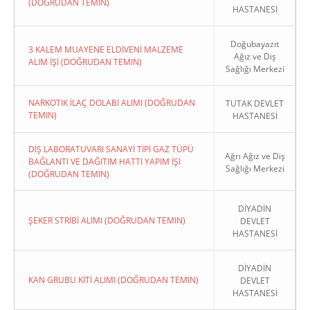
(DOĞRUDAN TEMIN)
HASTANESİ
Doğubayazıt
3 KALEM MUAYENE ELDİVENİ MALZEME
Ağız ve Diş
ALIM İŞİ (DOĞRUDAN TEMIN)
Sağlığı Merkezi
NARKOTIK İLAÇ DOLABI ALIMI (DOĞRUDAN
TUTAK DEVLET
TEMIN)
HASTANESİ
DİŞ LABORATUVARI SANAYİ TİPİ GAZ TÜPÜ
Ağrı Ağız ve Diş
BAĞLANTI VE DAĞITIM HATTI YAPIM İŞİ
Sağlığı Merkezi
(DOĞRUDAN TEMIN)
DİYADİN
ŞEKER STRİBİ ALIMI (DOĞRUDAN TEMIN)
DEVLET
HASTANESİ
DİYADİN
KAN GRUBU KİTİ ALIMI (DOĞRUDAN TEMIN)
DEVLET
HASTANESİ