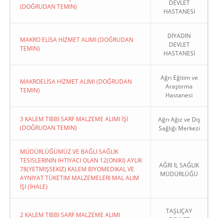
DEVLET
(DOĞRUDAN TEMIN)
HASTANESİ
DİYADİN
MAKRO ELİSA HİZMET ALIMI (DOĞRUDAN
DEVLET
TEMIN)
HASTANESİ
Ağrı Eğitim ve
MAKROELİSA HİZMET ALIMI (DOĞRUDAN
Araştırma
TEMIN)
Hastanesi
3 KALEM TIBBİ SARF MALZEME ALIMI İŞİ
Ağrı Ağız ve Diş
(DOĞRUDAN TEMIN)
Sağlığı Merkezi
MÜDÜRLÜĞÜMÜZ VE BAĞLI SAĞLIK
TESISLERININ IHTIYACI OLAN 12(ONIKI) AYLIK
AĞRI İL SAĞLIK
78(YETMIŞSEKIZ) KALEM BIYOMEDIKAL VE
MÜDÜRLÜĞÜ
AYNIYAT TÜKETIM MALZEMELERI MAL ALIM
İŞI (İHALE)
TAŞLIÇAY
2 KALEM TIBBI SARF MALZEME ALIMI