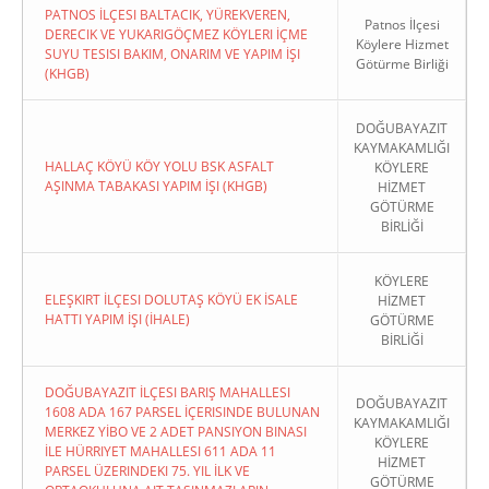
PATNOS İLÇESI BALTACIK, YÜREKVEREN,
Patnos İlçesi
DERECIK VE YUKARIGÖÇMEZ KÖYLERI İÇME
Köylere Hizmet
SUYU TESISI BAKIM, ONARIM VE YAPIM İŞI
Götürme Birliği
(KHGB)
DOĞUBAYAZIT
KAYMAKAMLIĞI
HALLAÇ KÖYÜ KÖY YOLU BSK ASFALT
KÖYLERE
AŞINMA TABAKASI YAPIM İŞI (KHGB)
HİZMET
GÖTÜRME
BİRLİĞİ
KÖYLERE
ELEŞKIRT İLÇESI DOLUTAŞ KÖYÜ EK İSALE
HİZMET
HATTI YAPIM İŞI (İHALE)
GÖTÜRME
BİRLİĞİ
DOĞUBAYAZIT İLÇESI BARIŞ MAHALLESI
DOĞUBAYAZIT
1608 ADA 167 PARSEL İÇERISINDE BULUNAN
KAYMAKAMLIĞI
MERKEZ YİBO VE 2 ADET PANSIYON BINASI
KÖYLERE
İLE HÜRRIYET MAHALLESI 611 ADA 11
HİZMET
PARSEL ÜZERINDEKI 75. YIL İLK VE
GÖTÜRME