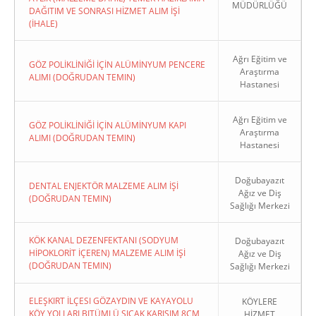
MÜDÜRLÜĞÜ
DAĞITIM VE SONRASI HİZMET ALIM İŞİ
(İHALE)
Ağrı Eğitim ve
GÖZ POLİKLİNİĞİ İÇİN ALÜMİNYUM PENCERE
Araştırma
ALIMI (DOĞRUDAN TEMIN)
Hastanesi
Ağrı Eğitim ve
GÖZ POLİKLİNİĞİ İÇİN ALÜMİNYUM KAPI
Araştırma
ALIMI (DOĞRUDAN TEMIN)
Hastanesi
Doğubayazıt
DENTAL ENJEKTÖR MALZEME ALIM İŞİ
Ağız ve Diş
(DOĞRUDAN TEMIN)
Sağlığı Merkezi
KÖK KANAL DEZENFEKTANI (SODYUM
Doğubayazıt
HİPOKLORİT İÇEREN) MALZEME ALIM İŞİ
Ağız ve Diş
(DOĞRUDAN TEMIN)
Sağlığı Merkezi
ELEŞKIRT İLÇESI GÖZAYDIN VE KAYAYOLU
KÖYLERE
KÖY YOLLARI BITÜMLÜ SICAK KARIŞIM 8CM
HİZMET