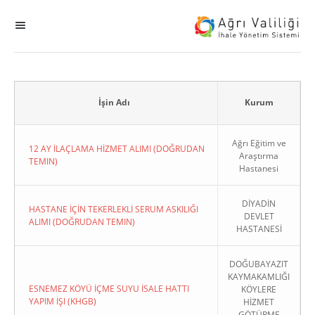
MENÜ
Ana Sayfa
ihale
İşin Adı
Kurum
Dogrudan Temin
Ağrı Eğitim ve
12 AY İLAÇLAMA HİZMET ALIMI (DOĞRUDAN
Araştırma
TEMIN)
Hastanesi
Sodes
DİYADİN
KHGB
HASTANE İÇİN TEKERLEKLİ SERUM ASKILIĞI
DEVLET
ALIMI (DOĞRUDAN TEMIN)
HASTANESİ
Okul
DOĞUBAYAZIT
KAYMAKAMLIĞI
Sonuçlanan Kayıtlar
ESNEMEZ KÖYÜ İÇME SUYU İSALE HATTI
KÖYLERE
YAPIM İŞI (KHGB)
HİZMET
Kapat
GÖTÜRME