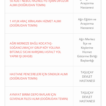
50 ADET NEBÜL HAZNELİ YETİŞKİN DİFÜZÖR
Araştırma
ALIMI (DOĞRUDAN TEMIN)
Hastanesi
Ağrı Eğitim ve
1 AYLIK ARAÇ KİRALAMA HİZMET ALIMI
Araştırma
(DOĞRUDAN TEMIN)
Hastanesi
Ağrı Merkez
AĞRI MERKEZE BAĞLI KOCATAŞ-
İlçe ve
SOĞANCUMAÇAY GRUP KÖY YOLUNA
Köylerine
BITÜMLÜ SICAK KARIŞIMLI ASFALT YOL
Hizmet
YAPIM IŞI (KHGB)
Götürme Birliği
Başkanlığı
TAŞLIÇAY
HASTANE PENCERELERİ İÇİN SİNEKLİK ALIMI
DEVLET
(DOĞRUDAN TEMIN)
HASTANESİ
TAŞLIÇAY
AYNIYAT BIRIMI DEPO RAFLARI İÇIN
DEVLET
GÜVENLIK FILESI ALIMI (DOĞRUDAN TEMIN)
HASTANESİ