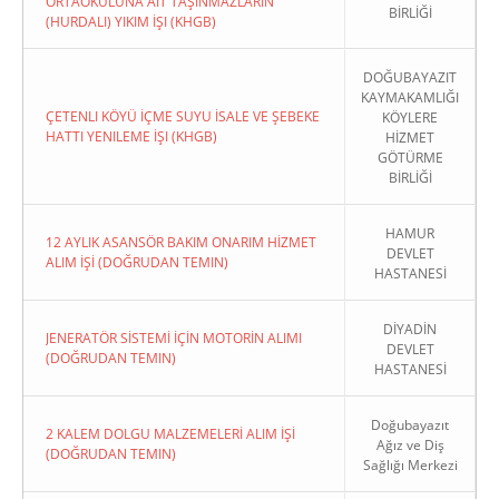
ORTAOKULUNA AIT TAŞINMAZLARIN
BİRLİĞİ
(HURDALI) YIKIM İŞI (KHGB)
DOĞUBAYAZIT
KAYMAKAMLIĞI
ÇETENLI KÖYÜ İÇME SUYU İSALE VE ŞEBEKE
KÖYLERE
HATTI YENILEME İŞI (KHGB)
HİZMET
GÖTÜRME
BİRLİĞİ
HAMUR
12 AYLIK ASANSÖR BAKIM ONARIM HİZMET
DEVLET
ALIM İŞİ (DOĞRUDAN TEMIN)
HASTANESİ
DİYADİN
JENERATÖR SİSTEMİ İÇİN MOTORİN ALIMI
DEVLET
(DOĞRUDAN TEMIN)
HASTANESİ
Doğubayazıt
2 KALEM DOLGU MALZEMELERİ ALIM İŞİ
Ağız ve Diş
(DOĞRUDAN TEMIN)
Sağlığı Merkezi