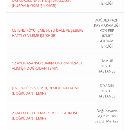
ORTAOKULUNA AIT TAŞINMAZLARIN
BİRLİĞİ
(HURDALI) YIKIM İŞI (KHGB)
DOĞUBAYAZIT
KAYMAKAMLIĞI
ÇETENLI KÖYÜ İÇME SUYU İSALE VE ŞEBEKE
KÖYLERE
HATTI YENILEME İŞI (KHGB)
HİZMET
GÖTÜRME
BİRLİĞİ
HAMUR
12 AYLIK ASANSÖR BAKIM ONARIM HİZMET
DEVLET
ALIM İŞİ (DOĞRUDAN TEMIN)
HASTANESİ
DİYADİN
JENERATÖR SİSTEMİ İÇİN MOTORİN ALIMI
DEVLET
(DOĞRUDAN TEMIN)
HASTANESİ
Doğubayazıt
2 KALEM DOLGU MALZEMELERİ ALIM İŞİ
Ağız ve Diş
(DOĞRUDAN TEMIN)
Sağlığı Merkezi