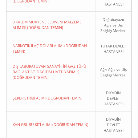
(DOĞRUDAN TEMIN)
HASTANESİ
Doğubayazıt
3 KALEM MUAYENE ELDİVENİ MALZEME
Ağız ve Diş
ALIM İŞİ (DOĞRUDAN TEMIN)
Sağlığı Merkezi
NARKOTIK İLAÇ DOLABI ALIMI (DOĞRUDAN
TUTAK DEVLET
TEMIN)
HASTANESİ
DİŞ LABORATUVARI SANAYİ TİPİ GAZ TÜPÜ
Ağrı Ağız ve Diş
BAĞLANTI VE DAĞITIM HATTI YAPIM İŞİ
Sağlığı Merkezi
(DOĞRUDAN TEMIN)
DİYADİN
ŞEKER STRİBİ ALIMI (DOĞRUDAN TEMIN)
DEVLET
HASTANESİ
DİYADİN
KAN GRUBU KİTİ ALIMI (DOĞRUDAN TEMIN)
DEVLET
HASTANESİ