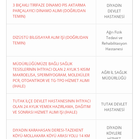
3 BIÇAKLI TİRİFAZE DİNAMO PİS AKTARMA
DİYADİN
PARÇALAYICI DİNAMO ALIMI (DOĞRUDAN
DEVLET
TEMIN)
HASTANESİ
Ağrı Fizik
DİZÜSTÜ BİLGİSAYAR ALIM İŞİ (DOĞRUDAN
Tedavi ve
TEMIN)
Rehabilitasyon
Hastanesi
MÜDÜRLÜĞÜMÜZE BAĞLI SAĞLIK
TESİSLERİNİN İHTİYACI OLAN 2 AYLIK 5 KISIM
AĞRI İL SAĞLIK
MAKROELİSA, SPERMİYOGRAM, MOLEKÜLER
MÜDÜRLÜĞÜ
PCR, OTOANTİKOR VE TG-TPO HİZMET ALIMI
(İHALE)
TUTAK İLÇE DEVLET HASTANESININ İHTIYACI
TUTAK DEVLET
OLAN 24 AYLIK YEMEK HAZIRLAMA, DAĞITIM
HASTANESİ
VE SONRASI HIZMET ALIMI İŞI (İHALE)
DİYADİN
DIYADIN KARAHASAN DERESI-TAZEKENT
KÖYLERE
KÖYÜ-MOLLAKARA KÖYÜ ARASI YOLU 14 KM
HİZMET