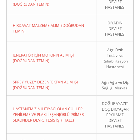
DEVLET
(DOĞRUDAN TEMIN)
HASTANESİ
DİYADİN
HIRDAVAT MALZEME ALIMI (DOĞRUDAN
DEVLET
TEMIN)
HASTANESİ
Ağrı Fizik
JENERATÖR İÇİN MOTORİN ALIM İŞİ
Tedavi ve
(DOĞRUDAN TEMIN)
Rehabilitasyon
Hastanesi
SPREY YÜZEY DEZENFEKTAN ALIM İŞİ
Ağrı Ağız ve Diş
(DOĞRUDAN TEMIN)
Sağlığı Merkezi
DOĞUBAYAZIT
HASTANEMİZİN İHTİYACI OLAN CHİLLER
DOÇ DR.YAŞAR
YENİLEME VE PLAKLI EŞANJÖRLÜ PRİMER-
ERYILMAZ
SEKONDER DEVRE TESİS İŞİ (İHALE)
DEVLET
HASTANESİ