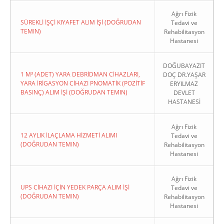
Ağrı Fizik
SÜREKLİ İŞÇİ KIYAFET ALIM İŞİ (DOĞRUDAN
Tedavi ve
TEMIN)
Rehabilitasyon
Hastanesi
DOĞUBAYAZIT
1 M³ (ADET) YARA DEBRİDMAN CİHAZLARI,
DOÇ DR.YAŞAR
YARA İRİGASYON CİHAZI PNOMATİK (POZİTİF
ERYILMAZ
BASINÇ) ALIM İŞİ (DOĞRUDAN TEMIN)
DEVLET
HASTANESİ
Ağrı Fizik
12 AYLIK İLAÇLAMA HİZMETİ ALIMI
Tedavi ve
(DOĞRUDAN TEMIN)
Rehabilitasyon
Hastanesi
Ağrı Fizik
UPS CİHAZI İÇİN YEDEK PARÇA ALIM İŞİ
Tedavi ve
(DOĞRUDAN TEMIN)
Rehabilitasyon
Hastanesi