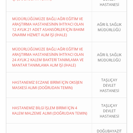
HASTANESİ
MÜDÜRLÜĞÜMÜZE BAĞLI AĞRI EĞİTİM VE
ARAŞTIRMA HASTANESİNİN İHTİYACI OLAN
AĞRI İL SAĞLIK
12 AYLIK 21 ADET ASANSÖRLER İÇİN BAKIM
MÜDÜRLÜĞÜ
ONARIM HİZMET ALIM İŞİ (İHALE)
MÜDÜRLÜĞÜMÜZE BAĞLI AĞRI EĞİTİM VE
ARAŞTIRMA HASTANESİNİN İHTİYACI OLAN
AĞRI İL SAĞLIK
24 AYLIK 2 KALEM BAKTERİ TANIMLAMA VE
MÜDÜRLÜĞÜ
MANTAR TANIMLAMA ALIM İŞİ (İHALE)
TAŞLIÇAY
HASTANEMİZ ECZANE BİRİMİ İÇİN OKSİJEN
DEVLET
MASKESİ ALIMI (DOĞRUDAN TEMIN)
HASTANESİ
TAŞLIÇAY
HASTANEMİZ BİLGİ İŞLEM BİRİMİ İÇİN 4
DEVLET
KALEM MALZEME ALIMI (DOĞRUDAN TEMIN)
HASTANESİ
DOĞUBAYAZIT