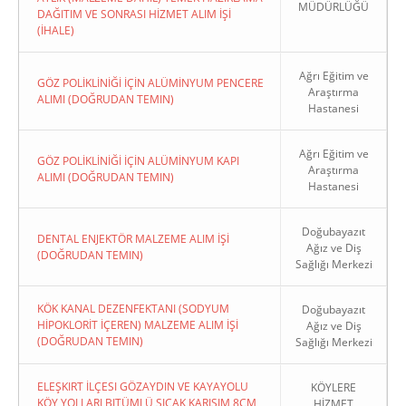
MÜDÜRLÜĞÜ
DAĞITIM VE SONRASI HİZMET ALIM İŞİ
(İHALE)
Ağrı Eğitim ve
GÖZ POLİKLİNİĞİ İÇİN ALÜMİNYUM PENCERE
Araştırma
ALIMI (DOĞRUDAN TEMIN)
Hastanesi
Ağrı Eğitim ve
GÖZ POLİKLİNİĞİ İÇİN ALÜMİNYUM KAPI
Araştırma
ALIMI (DOĞRUDAN TEMIN)
Hastanesi
Doğubayazıt
DENTAL ENJEKTÖR MALZEME ALIM İŞİ
Ağız ve Diş
(DOĞRUDAN TEMIN)
Sağlığı Merkezi
KÖK KANAL DEZENFEKTANI (SODYUM
Doğubayazıt
HİPOKLORİT İÇEREN) MALZEME ALIM İŞİ
Ağız ve Diş
(DOĞRUDAN TEMIN)
Sağlığı Merkezi
ELEŞKIRT İLÇESI GÖZAYDIN VE KAYAYOLU
KÖYLERE
KÖY YOLLARI BITÜMLÜ SICAK KARIŞIM 8CM
HİZMET