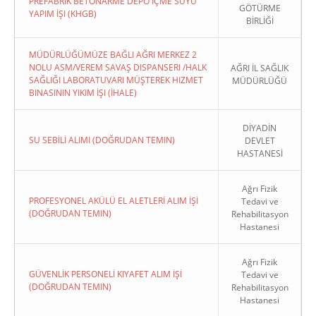
PREFABRIK BETONARME DEPO İÇME SUYU
GÖTÜRME
YAPIM İŞI (KHGB)
BİRLİĞİ
MÜDÜRLÜĞÜMÜZE BAĞLI AĞRI MERKEZ 2
NOLU ASM/VEREM SAVAŞ DISPANSERI /HALK
AĞRI İL SAĞLIK
SAĞLIĞI LABORATUVARI MÜŞTEREK HIZMET
MÜDÜRLÜĞÜ
BINASININ YIKIM İŞI (İHALE)
DİYADİN
SU SEBİLİ ALIMI (DOĞRUDAN TEMIN)
DEVLET
HASTANESİ
Ağrı Fizik
PROFESYONEL AKÜLÜ EL ALETLERİ ALIM İŞİ
Tedavi ve
(DOĞRUDAN TEMIN)
Rehabilitasyon
Hastanesi
Ağrı Fizik
GÜVENLİK PERSONELİ KIYAFET ALIM İŞİ
Tedavi ve
(DOĞRUDAN TEMIN)
Rehabilitasyon
Hastanesi