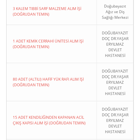
Doğubayazıt
3 KALEM TIBBİ SARF MALZEME ALIM İŞİ
Ağız ve Diş
(DOĞRUDAN TEMIN)
Sağlığı Merkezi
DOĞUBAYAZIT
DOÇ DR.YAŞAR
1 ADET KEMİK CERRAHİ ÜNİTESİ ALIM İŞİ
ERYILMAZ
(DOĞRUDAN TEMIN)
DEVLET
HASTANESİ
DOĞUBAYAZIT
DOÇ DR.YAŞAR
80 ADET (ALTILI) HAFİF YÜK RAFI ALIM İŞİ
ERYILMAZ
(DOĞRUDAN TEMIN)
DEVLET
HASTANESİ
DOĞUBAYAZIT
DOÇ DR.YAŞAR
15 ADET KENDİLİĞİNDEN KAPANAN ACİL
ERYILMAZ
ÇIKIŞ KAPISI ALIM İŞİ (DOĞRUDAN TEMIN)
DEVLET
HASTANESİ