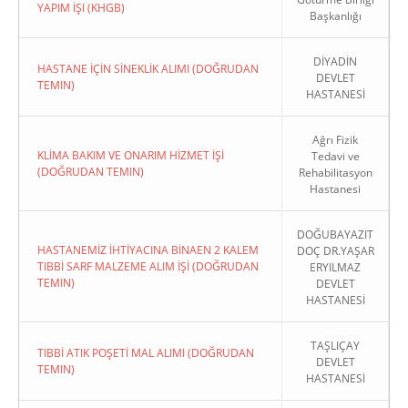
YAPIM İŞI (KHGB)
Başkanlığı
DİYADİN
HASTANE İÇİN SİNEKLİK ALIMI (DOĞRUDAN
DEVLET
TEMIN)
HASTANESİ
Ağrı Fizik
KLİMA BAKIM VE ONARIM HİZMET İŞİ
Tedavi ve
(DOĞRUDAN TEMIN)
Rehabilitasyon
Hastanesi
DOĞUBAYAZIT
HASTANEMİZ İHTİYACINA BİNAEN 2 KALEM
DOÇ DR.YAŞAR
TIBBİ SARF MALZEME ALIM İŞİ (DOĞRUDAN
ERYILMAZ
TEMIN)
DEVLET
HASTANESİ
TAŞLIÇAY
TIBBİ ATIK POŞETİ MAL ALIMI (DOĞRUDAN
DEVLET
TEMIN)
HASTANESİ