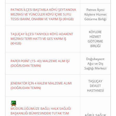
PATNOS İLÇESI BAŞTARLA KÖYÜ ŞEYTANOVA
Patnos İlçesi
MEZRASI VE YÜNCÜLER KÖYÜ İÇME SUYU
Köylere Hizmet
TESISI BAKIM, ONARIM VE YAPIM İŞI (KHGB)
Götürme Birliği
KÖYLERE
TAŞLIÇAY İLÇESI TANYOLU KÖYÜ ADAKENT
HİZMET
MEZRASI TERFI HATTI VE GES YAPIM İŞ
GÖTÜRME
(KHGB)
BİRLİĞİ
Doğubayazıt
PAPER POİNT (15- 40) MALZEME ALIM İŞİ
Ağız ve Diş
(DOĞRUDAN TEMIN)
Sağlığı Merkezi
TAŞLIÇAY
JENERATÖR İÇİN 4 KALEM MALZEME ALIMI
DEVLET
(DOĞRUDAN TEMIN)
HASTANESİ
MÜDÜRLÜĞÜMÜZE BAĞLI; HALK SAĞLIĞI
BAŞKANLIĞI BÜNYESINDEKI TUTAK TSM
AĞRI İL SAĞLIK