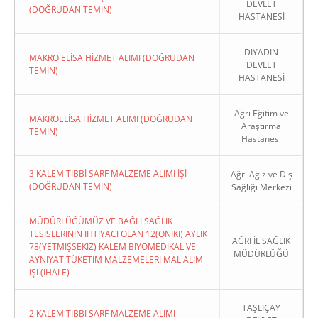
DEVLET
(DOĞRUDAN TEMIN)
HASTANESİ
DİYADİN
MAKRO ELİSA HİZMET ALIMI (DOĞRUDAN
DEVLET
TEMIN)
HASTANESİ
Ağrı Eğitim ve
MAKROELİSA HİZMET ALIMI (DOĞRUDAN
Araştırma
TEMIN)
Hastanesi
3 KALEM TIBBİ SARF MALZEME ALIMI İŞİ
Ağrı Ağız ve Diş
(DOĞRUDAN TEMIN)
Sağlığı Merkezi
MÜDÜRLÜĞÜMÜZ VE BAĞLI SAĞLIK
TESISLERININ IHTIYACI OLAN 12(ONIKI) AYLIK
AĞRI İL SAĞLIK
78(YETMIŞSEKIZ) KALEM BIYOMEDIKAL VE
MÜDÜRLÜĞÜ
AYNIYAT TÜKETIM MALZEMELERI MAL ALIM
İŞI (İHALE)
TAŞLIÇAY
2 KALEM TIBBI SARF MALZEME ALIMI