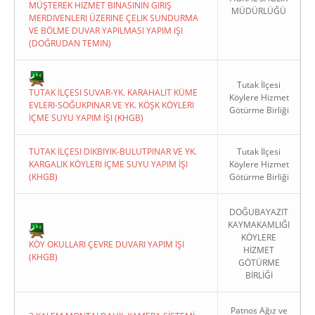
MÜŞTEREK HIZMET BINASININ GIRIŞ
MÜDÜRLÜĞÜ
MERDIVENLERI ÜZERINE ÇELIK SUNDURMA
VE BÖLME DUVAR YAPILMASI YAPIM IŞI
(DOĞRUDAN TEMIN)
Tutak İlçesi
TUTAK İLÇESI SUVAR-YK. KARAHALIT KÜME
Köylere Hizmet
EVLERI-SOĞUKPINAR VE YK. KÖŞK KÖYLERI
Götürme Birliği
İÇME SUYU YAPIM İŞI (KHGB)
TUTAK İLÇESI DIKBIYIK-BULUTPINAR VE YK.
Tutak İlçesi
KARGALIK KÖYLERI İÇME SUYU YAPIM İŞI
Köylere Hizmet
(KHGB)
Götürme Birliği
DOĞUBAYAZIT
KAYMAKAMLIĞI
KÖYLERE
KÖY OKULLARI ÇEVRE DUVARI YAPIM İŞI
HİZMET
(KHGB)
GÖTÜRME
BİRLİĞİ
Patnos Ağız ve