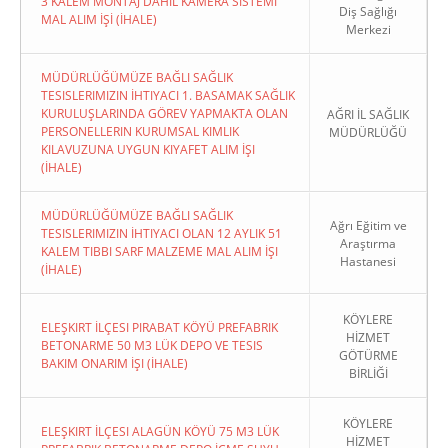
3 KALEM MONTAJ DAHİL KAMERA SİSTEMİ
Diş Sağlığı
MAL ALIM İŞİ (İHALE)
Merkezi
MÜDÜRLÜĞÜMÜZE BAĞLI SAĞLIK
TESISLERIMIZIN İHTIYACI 1. BASAMAK SAĞLIK
KURULUŞLARINDA GÖREV YAPMAKTA OLAN
AĞRI İL SAĞLIK
PERSONELLERIN KURUMSAL KIMLIK
MÜDÜRLÜĞÜ
KILAVUZUNA UYGUN KIYAFET ALIM İŞI
(İHALE)
MÜDÜRLÜĞÜMÜZE BAĞLI SAĞLIK
Ağrı Eğitim ve
TESISLERIMIZIN İHTIYACI OLAN 12 AYLIK 51
Araştırma
KALEM TIBBI SARF MALZEME MAL ALIM İŞI
Hastanesi
(İHALE)
KÖYLERE
ELEŞKIRT İLÇESI PIRABAT KÖYÜ PREFABRIK
HİZMET
BETONARME 50 M3 LÜK DEPO VE TESIS
GÖTÜRME
BAKIM ONARIM İŞI (İHALE)
BİRLİĞİ
KÖYLERE
ELEŞKIRT İLÇESI ALAGÜN KÖYÜ 75 M3 LÜK
HİZMET