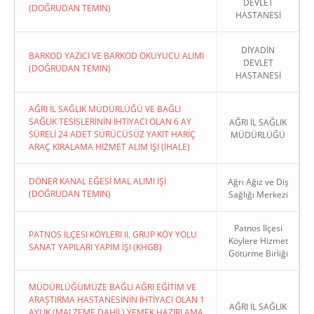
DEVLET
(DOĞRUDAN TEMIN)
HASTANESİ
DİYADİN
BARKOD YAZICI VE BARKOD OKUYUCU ALIMI
DEVLET
(DOĞRUDAN TEMIN)
HASTANESİ
AĞRI İL SAĞLIK MÜDÜRLÜĞÜ VE BAĞLI
SAĞLIK TESİSLERİNİN İHTİYACI OLAN 6 AY
AĞRI İL SAĞLIK
SÜRELİ 24 ADET SÜRÜCÜSÜZ YAKIT HARİÇ
MÜDÜRLÜĞÜ
ARAÇ KİRALAMA HİZMET ALIM İŞİ (İHALE)
DÖNER KANAL EĞESİ MAL ALIMI İŞİ
Ağrı Ağız ve Diş
(DOĞRUDAN TEMIN)
Sağlığı Merkezi
Patnos İlçesi
PATNOS İLÇESI KÖYLERI II. GRUP KÖY YOLU
Köylere Hizmet
SANAT YAPILARI YAPIM İŞI (KHGB)
Götürme Birliği
MÜDÜRLÜĞÜMÜZE BAĞLI AĞRI EĞİTİM VE
ARAŞTIRMA HASTANESİNİN İHTİYACI OLAN 1
AĞRI İL SAĞLIK
AYLIK (MALZEME DAHİL) YEMEK HAZIRLAMA