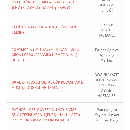
BSK (BITÜMLÜ SICAK KARIŞIM) ASFALT
GÖTÜRME
BINDER TABAKASI YAPIM İŞI (KHGB)
BİRLİĞİ
DİYADİN
TEMİZLİK MALZEME ALIMI (DOĞRUDAN
DEVLET
TEMIN)
HASTANESİ
12 AYLIK 1 KISIM 1 KALEM İMPLANT ÜSTÜ
Patnos Ağız ve
KRON KÖPRÜ (SERAMİK) HİZMET ALIM İŞİ
Diş Sağlığı
(İHALE)
Merkezi
DOĞUBAYAZIT
DOÇ DR.YAŞAR
30 ADET PEDALLI METAL ÇÖP KOVASI (70) LT
ERYILMAZ
ALIM İŞİ (DOĞRUDAN TEMIN)
DEVLET
HASTANESİ
PATNOS İLÇESI GÜVERCINLI KÖYÜ İÇME
Patnos İlçesi
SUYU TESISI VE ENH (ENERJI NAKIL HATTI)
Köylere Hizmet
BAKIM, ONARIM VE YAPIM İŞI (KHGB)
Götürme Birliği