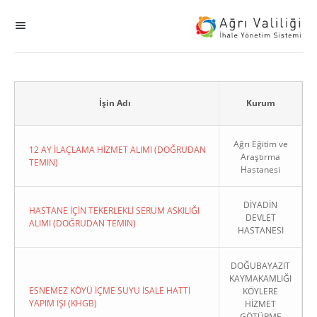
MENÜ
Ana Sayfa
ihale
İşin Adı
Kurum
Dogrudan Temin
Ağrı Eğitim ve
12 AY İLAÇLAMA HİZMET ALIMI (DOĞRUDAN
Araştırma
TEMIN)
Hastanesi
Sodes
DİYADİN
KHGB
HASTANE İÇİN TEKERLEKLİ SERUM ASKILIĞI
DEVLET
ALIMI (DOĞRUDAN TEMIN)
HASTANESİ
Okul
DOĞUBAYAZIT
KAYMAKAMLIĞI
Sonuçlanan Kayıtlar
ESNEMEZ KÖYÜ İÇME SUYU İSALE HATTI
KÖYLERE
YAPIM İŞI (KHGB)
HİZMET
Kapat
GÖTÜRME