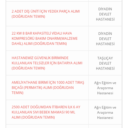
DİYADİN
2 ADET DİŞ ÜNİTİ İÇİN YEDEK PARÇA ALIMI
DEVLET
(DOĞRUDAN TEMIN)
HASTANESİ
22 KW 8 BAR KAPASİTELİ VİDALI HAVA
DİYADİN
KOMPRESÖRÜ BAKIM ONARIM(MALZEME
DEVLET
DAHİL) ALIMI (DOĞRUDAN TEMIN)
HASTANESİ
HASTANEMİZ GÜVENLİK BİRİMİNDE
TAŞLIÇAY
KULLANILAN TELSİZLER İÇİN BATARYA ALIMI
DEVLET
(DOĞRUDAN TEMIN)
HASTANESİ
AMELİYATHANE BİRİMİ İÇİN 1000 ADET TIRAŞ
Ağrı Eğitim ve
BIÇAĞI (PERMATİK) ALIMI (DOĞRUDAN
Araştırma
TEMIN)
Hastanesi
2500 ADET DOĞUMDAN İTİBAREN İLK 6 AY
Ağrı Eğitim ve
KULLANILAN SIVI BEBEK MAMASI 90 ML
Araştırma
ALIMI (DOĞRUDAN TEMIN)
Hastanesi