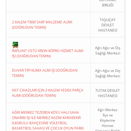
BİRLİĞİ
TAŞLIÇAY
2 KALEM TIBBİ SARF MALZEME ALIMI
DEVLET
(DOĞRUDAN TEMIN)
HASTANESİ
Copyright 2022. Ağrı Valiliği
Ağrı Ağız ve Diş
İMPLANT ÜSTÜ KRON KÖPRÜ HİZMET ALIMI
Sağlığı Merkezi
İŞİ (DOĞRUDAN TEMIN)
DUVAR TİPİ KLİMA ALIM İŞİ (DOĞRUDAN
Ağrı Ağız ve Diş
TEMIN)
Sağlığı Merkezi
NST CIHAZLARI İÇIN 3 KALEM YEDEK PARÇA
TUTAK DEVLET
ALIMI (DOĞRUDAN TEMIN)
HASTANESİ
Ağrı Merkez
AĞRI MERKEZ TEZEREN KÖYÜ HALI SAHA
İlçe ve
ONARIM İŞI İLE MERKEZ KAZIM KARABEKIR
Köylerine
İLKOKULU BAHÇESINE VOLEYBOL,
Hizmet
BASKETBOL SAHASI VE ÇOCUK OYUN PARKI
Götürme Birliği