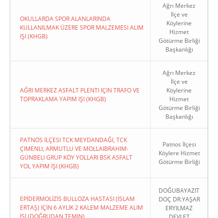
Ağrı Merkez
İlçe ve
OKULLARDA SPOR ALANLARINDA
Köylerine
KULLANILMAK ÜZERE SPOR MALZEMESI ALIM
Hizmet
IŞI (KHGB)
Götürme Birliği
Başkanlığı
Ağrı Merkez
İlçe ve
AĞRI MERKEZ ASFALT PLENTI IÇIN TRAFO VE
Köylerine
TOPRAKLAMA YAPIM IŞI (KHGB)
Hizmet
Götürme Birliği
Başkanlığı
PATNOS İLÇESI TCK MEYDANDAĞI, TCK
Patnos İlçesi
ÇIMENLI, ARMUTLU VE MOLLAIBRAHIM-
Köylere Hizmet
GÜNBELI GRUP KÖY YOLLARI BSK ASFALT
Götürme Birliği
YOL YAPIM İŞI (KHGB)
DOĞUBAYAZIT
EPİDERMOLİZİS BULLOZA HASTASI (İSLAM
DOÇ DR.YAŞAR
ERTAŞ) İÇİN 6 AYLIK 2 KALEM MALZEME ALIM
ERYILMAZ
İŞİ (DOĞRUDAN TEMIN)
DEVLET