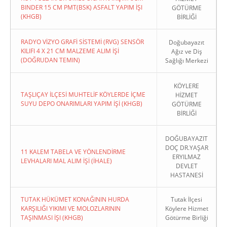
BINDER 15 CM PMT(BSK) ASFALT YAPIM İŞI
GÖTÜRME
(KHGB)
BİRLİĞİ
RADYO VİZYO GRAFİ SİSTEMİ (RVG) SENSÖR
Doğubayazıt
KILIFI 4 X 21 CM MALZEME ALIM İŞİ
Ağız ve Diş
(DOĞRUDAN TEMIN)
Sağlığı Merkezi
KÖYLERE
TAŞLIÇAY İLÇESİ MUHTELİF KÖYLERDE İÇME
HİZMET
SUYU DEPO ONARIMLARI YAPIM İŞİ (KHGB)
GÖTÜRME
BİRLİĞİ
DOĞUBAYAZIT
DOÇ DR.YAŞAR
11 KALEM TABELA VE YÖNLENDİRME
ERYILMAZ
LEVHALARI MAL ALIM İŞİ (İHALE)
DEVLET
HASTANESİ
TUTAK HÜKÜMET KONAĞININ HURDA
Tutak İlçesi
KARŞILIĞI YIKIMI VE MOLOZLARININ
Köylere Hizmet
TAŞINMASI İŞI (KHGB)
Götürme Birliği