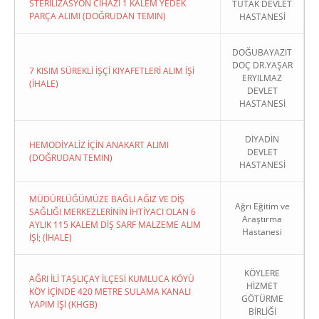
STERİLİZASYON CİHAZI 1 KALEM YEDEK
TUTAK DEVLET
PARÇA ALIMI (DOĞRUDAN TEMIN)
HASTANESİ
DOĞUBAYAZIT
DOÇ DR.YAŞAR
7 KISIM SÜREKLİ İŞÇİ KIYAFETLERİ ALIM İŞİ
ERYILMAZ
(İHALE)
DEVLET
HASTANESİ
DİYADİN
HEMODİYALİZ İÇİN ANAKART ALIMI
DEVLET
(DOĞRUDAN TEMIN)
HASTANESİ
MÜDÜRLÜĞÜMÜZE BAĞLI AĞIZ VE DİŞ
Ağrı Eğitim ve
SAĞLIĞI MERKEZLERİNİN İHTİYACI OLAN 6
Araştırma
AYLIK 115 KALEM DİŞ SARF MALZEME ALIM
Hastanesi
İŞİ; (İHALE)
KÖYLERE
AĞRI İLİ TAŞLIÇAY İLÇESİ KUMLUCA KÖYÜ
HİZMET
KÖY İÇİNDE 420 METRE SULAMA KANALI
GÖTÜRME
YAPIM İŞİ (KHGB)
BİRLİĞİ