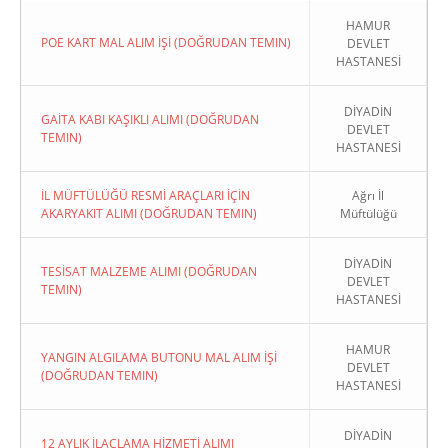
HAMUR
POE KART MAL ALIM İŞİ (DOĞRUDAN TEMIN)
DEVLET
HASTANESİ
DİYADİN
GAİTA KABI KAŞIKLI ALIMI (DOĞRUDAN
DEVLET
TEMIN)
HASTANESİ
İL MÜFTÜLÜĞÜ RESMİ ARAÇLARI İÇİN
Ağrı İl
AKARYAKIT ALIMI (DOĞRUDAN TEMIN)
Müftülüğü
DİYADİN
TESİSAT MALZEME ALIMI (DOĞRUDAN
DEVLET
TEMIN)
HASTANESİ
HAMUR
YANGIN ALGILAMA BUTONU MAL ALIM İŞİ
DEVLET
(DOĞRUDAN TEMIN)
HASTANESİ
DİYADİN
12 AYLIK İLAÇLAMA HİZMETİ ALIMI