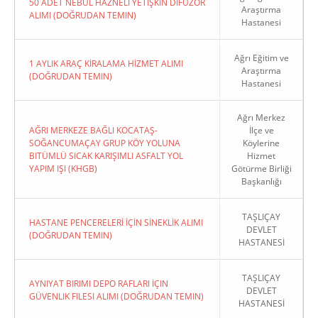
50 ADET NEBÜL HAZNELİ YETİŞKİN DİFÜZÖR
Araştırma
ALIMI (DOĞRUDAN TEMIN)
Hastanesi
Ağrı Eğitim ve
1 AYLIK ARAÇ KİRALAMA HİZMET ALIMI
Araştırma
(DOĞRUDAN TEMIN)
Hastanesi
Ağrı Merkez
AĞRI MERKEZE BAĞLI KOCATAŞ-
İlçe ve
SOĞANCUMAÇAY GRUP KÖY YOLUNA
Köylerine
BITÜMLÜ SICAK KARIŞIMLI ASFALT YOL
Hizmet
YAPIM IŞI (KHGB)
Götürme Birliği
Başkanlığı
TAŞLIÇAY
HASTANE PENCERELERİ İÇİN SİNEKLİK ALIMI
DEVLET
(DOĞRUDAN TEMIN)
HASTANESİ
TAŞLIÇAY
AYNIYAT BIRIMI DEPO RAFLARI İÇIN
DEVLET
GÜVENLIK FILESI ALIMI (DOĞRUDAN TEMIN)
HASTANESİ