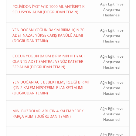
Ağrı Eğitim ve
POLİVİDON İYOT %10 1000 ML ANTİSEPTİK
Araştırma
SOLÜSYON ALIMI (DOĞRUDAN TEMIN)
Hastanesi
YENİDOĞAN YOĞUN BAKIM BİRİMİ İÇİN 20
Ağrı Eğitim ve
ADET NAZAL YÜKSEK AKIŞ KANÜLÜ ALIMI
Araştırma
(DOĞRUDAN TEMIN)
Hastanesi
ÇOCUK YOĞUN BAKIM BİRİMİNİN İHTİYACI
Ağrı Eğitim ve
OLAN 15 ADET SANTRAL VENÖZ KATETER
Araştırma
3FR ALIMI (DOĞRUDAN TEMIN)
Hastanesi
YENİDOĞAN ACİL BEBEK HEMŞİRELİĞİ BİRİMİ
Ağrı Eğitim ve
İÇİN 2 KALEM HİPOTERMİ BLANKETİ ALIMI
Araştırma
(DOĞRUDAN TEMIN)
Hastanesi
Ağrı Eğitim ve
MİNİ BUZDOLAPLARI İÇİN 4 KALEM YEDEK
Araştırma
PARÇA ALIMI (DOĞRUDAN TEMIN)
Hastanesi
Ağrı Eğitim ve