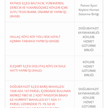
PATNOS İLÇESI BALTACIK, YÜREKVEREN,
Patnos İlçesi
DERECIK VE YUKARIGÖÇMEZ KÖYLERI İÇME
Köylere Hizmet
SUYU TESISI BAKIM, ONARIM VE YAPIM İŞI
Götürme Birliği
(KHGB)
DOĞUBAYAZIT
KAYMAKAMLIĞI
HALLAÇ KÖYÜ KÖY YOLU BSK ASFALT
KÖYLERE
AŞINMA TABAKASI YAPIM İŞI (KHGB)
HİZMET
GÖTÜRME
BİRLİĞİ
KÖYLERE
ELEŞKIRT İLÇESI DOLUTAŞ KÖYÜ EK İSALE
HİZMET
HATTI YAPIM İŞI (İHALE)
GÖTÜRME
BİRLİĞİ
DOĞUBAYAZIT İLÇESI BARIŞ MAHALLESI
DOĞUBAYAZIT
1608 ADA 167 PARSEL İÇERISINDE BULUNAN
KAYMAKAMLIĞI
MERKEZ YİBO VE 2 ADET PANSIYON BINASI
KÖYLERE
İLE HÜRRIYET MAHALLESI 611 ADA 11
HİZMET
PARSEL ÜZERINDEKI 75. YIL İLK VE
GÖTÜRME