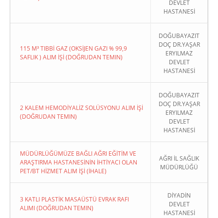
DEVLET
HASTANESİ
DOĞUBAYAZIT
DOÇ DR.YAŞAR
115 M³ TIBBİ GAZ (OKSİJEN GAZI % 99,9
ERYILMAZ
SAFLIK ) ALIM İŞİ (DOĞRUDAN TEMIN)
DEVLET
HASTANESİ
DOĞUBAYAZIT
DOÇ DR.YAŞAR
2 KALEM HEMODİYALİZ SOLÜSYONU ALIM İŞİ
ERYILMAZ
(DOĞRUDAN TEMIN)
DEVLET
HASTANESİ
MÜDÜRLÜĞÜMÜZE BAĞLI AĞRI EĞİTİM VE
AĞRI İL SAĞLIK
ARAŞTIRMA HASTANESİNİN İHTİYACI OLAN
MÜDÜRLÜĞÜ
PET/BT HİZMET ALIM İŞİ (İHALE)
DİYADİN
3 KATLI PLASTİK MASAÜSTÜ EVRAK RAFI
DEVLET
ALIMI (DOĞRUDAN TEMIN)
HASTANESİ