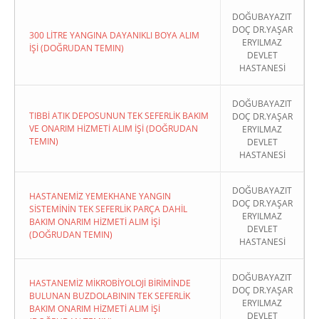
DOĞUBAYAZIT
DOÇ DR.YAŞAR
300 LİTRE YANGINA DAYANIKLI BOYA ALIM
ERYILMAZ
İŞİ (DOĞRUDAN TEMIN)
DEVLET
HASTANESİ
DOĞUBAYAZIT
TIBBİ ATIK DEPOSUNUN TEK SEFERLİK BAKIM
DOÇ DR.YAŞAR
VE ONARIM HİZMETİ ALIM İŞİ (DOĞRUDAN
ERYILMAZ
TEMIN)
DEVLET
HASTANESİ
DOĞUBAYAZIT
HASTANEMİZ YEMEKHANE YANGIN
DOÇ DR.YAŞAR
SİSTEMİNİN TEK SEFERLİK PARÇA DAHİL
ERYILMAZ
BAKIM ONARIM HİZMETİ ALIM İŞİ
DEVLET
(DOĞRUDAN TEMIN)
HASTANESİ
DOĞUBAYAZIT
HASTANEMİZ MİKROBİYOLOJİ BİRİMİNDE
DOÇ DR.YAŞAR
BULUNAN BUZDOLABININ TEK SEFERLİK
ERYILMAZ
BAKIM ONARIM HİZMETİ ALIM İŞİ
DEVLET