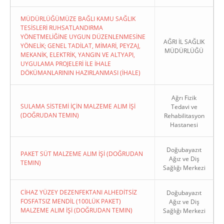
MÜDÜRLÜĞÜMÜZE BAĞLI KAMU SAĞLIK
TESİSLERİ RUHSATLANDIRMA
YÖNETMELİĞİNE UYGUN DÜZENLENMESİNE
AĞRI İL SAĞLIK
YÖNELİK; GENEL TADİLAT, MİMARİ, PEYZAJ,
MÜDÜRLÜĞÜ
MEKANİK, ELEKTRİK, YANGIN VE ALTYAPI,
UYGULAMA PROJELERİ İLE İHALE
DÖKÜMANLARININ HAZIRLANMASI (İHALE)
Ağrı Fizik
SULAMA SİSTEMİ İÇİN MALZEME ALIM İŞİ
Tedavi ve
(DOĞRUDAN TEMIN)
Rehabilitasyon
Hastanesi
Doğubayazıt
PAKET SÜT MALZEME ALIM İŞİ (DOĞRUDAN
Ağız ve Diş
TEMIN)
Sağlığı Merkezi
CİHAZ YÜZEY DEZENFEKTANI ALHEDİTSİZ
Doğubayazıt
FOSFATSIZ MENDİL (100LÜK PAKET)
Ağız ve Diş
MALZEME ALIM İŞİ (DOĞRUDAN TEMIN)
Sağlığı Merkezi