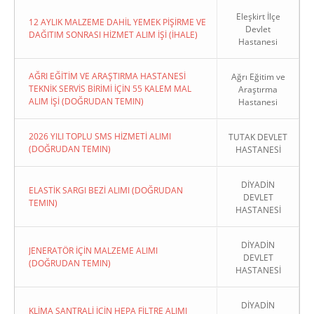
Eleşkirt İlçe
12 AYLIK MALZEME DAHİL YEMEK PİŞİRME VE
Devlet
DAĞITIM SONRASI HİZMET ALIM İŞİ (İHALE)
Hastanesi
AĞRI EĞİTİM VE ARAŞTIRMA HASTANESİ
Ağrı Eğitim ve
TEKNİK SERVİS BİRİMİ İÇİN 55 KALEM MAL
Araştırma
ALIM İŞİ (DOĞRUDAN TEMIN)
Hastanesi
2026 YILI TOPLU SMS HİZMETİ ALIMI
TUTAK DEVLET
(DOĞRUDAN TEMIN)
HASTANESİ
DİYADİN
ELASTİK SARGI BEZİ ALIMI (DOĞRUDAN
DEVLET
TEMIN)
HASTANESİ
DİYADİN
JENERATÖR İÇİN MALZEME ALIMI
DEVLET
(DOĞRUDAN TEMIN)
HASTANESİ
DİYADİN
KLİMA SANTRALİ İÇİN HEPA FİLTRE ALIMI